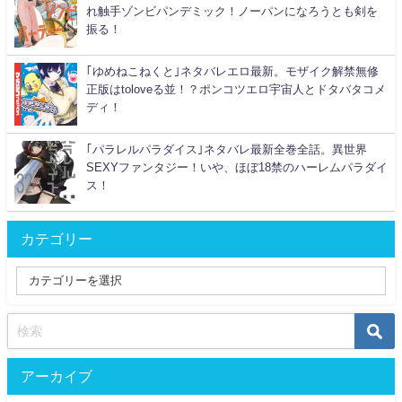
れ触手ゾンビパンデミック！ノーパンになろうとも剣を
振る！
｢ゆめねこねくと｣ネタバレエロ最新。モザイク解禁無修
正版はtoloveる並！？ポンコツエロ宇宙人とドタバタコメ
ディ！
｢パラレルパラダイス｣ネタバレ最新全巻全話。異世界
SEXYファンタジー！いや、ほぼ18禁のハーレムパラダイ
ス！
カテゴリー
アーカイブ