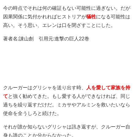
今の時点でそれは何の確証もない可能性に過ぎない。だが
因果関係に気付かれればヒストリアが
犠牲
になる可能性は
高い。そう思い、エレンは口を閉ざすことにした。
著者名:諌山創 引用元:進撃の巨人22巻
クルーガーはグリシャを送り出す時、
人を愛して家族を持
て
と強く勧めてきた。もし愛する人ができなければ、同じ
過ちを繰り返すだけだ。ミカサやアルミンを救いたいなら
使命を全うしろと続けた。
それが誰か知らないグリシャは訊き返すが、クルーガー自
身も誰のことか分からなかった。