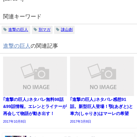
関連キーワード
進撃の巨人
別マガ
諌山創
進撃の巨人
の関連記事
｢進撃の巨人｣ネタバレ無料98話
｢進撃の巨人｣ネタバレ感想91
&99話情報。エレンとライナーが
話。新型巨人登場！顎(あぎと)と
再会して物語が動き出す！
車力(しゃりき)はマーレの希望
2017年10月8日
2017年3月8日