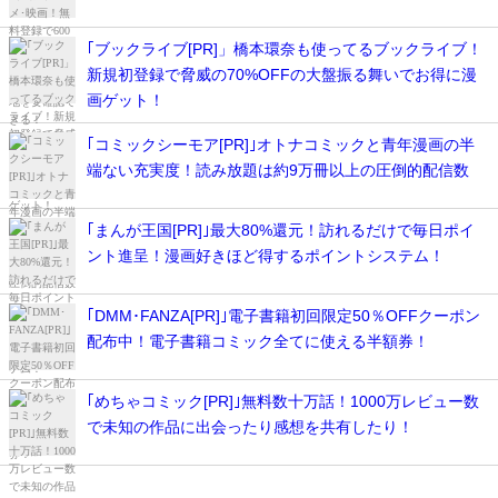
｢ブックライブ[PR]」橋本環奈も使ってるブックライブ！
新規初登録で脅威の70%OFFの大盤振る舞いでお得に漫
画ゲット！
｢コミックシーモア[PR]｣オトナコミックと青年漫画の半
端ない充実度！読み放題は約9万冊以上の圧倒的配信数
｢まんが王国[PR]｣最大80%還元！訪れるだけで毎日ポイ
ント進呈！漫画好きほど得するポイントシステム！
｢DMM･FANZA[PR]｣電子書籍初回限定50％OFFクーポン
配布中！電子書籍コミック全てに使える半額券！
｢めちゃコミック[PR]｣無料数十万話！1000万レビュー数
で未知の作品に出会ったり感想を共有したり！