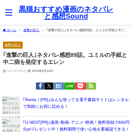
黒猫おすすめ漫画のネタバレ
と感想Sound
ホーム
進撃の巨人
｢進撃の巨人｣ネタバレ感想89話。ユミルの手紙と中二病
を発症するエレン
進撃の巨人
｢進撃の巨人｣ネタバレ感想89話。ユミルの手紙と
中二病を発症するエレン
2017年1月6日
2019年8月10日
LINE
｢Renta！[PR]｣みんな使ってる電子書籍サイトはレンタル
で気軽にお得に読める！
｢U-NEXT[PR]｣漫画･動画･アニメ･映画！無料登録で600円
分ptプレゼント中！無料期間で使い心地を要確認できる！