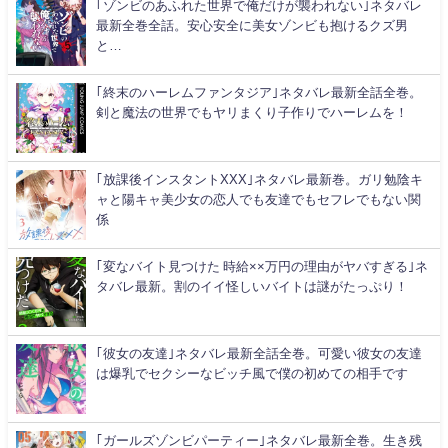
｢ゾンビのあふれた世界で俺だけが襲われない｣ネタバレ
最新全巻全話。安心安全に美女ゾンビも抱けるクズ男
と…
｢終末のハーレムファンタジア｣ネタバレ最新全話全巻。
剣と魔法の世界でもヤリまくり子作りでハーレムを！
｢放課後インスタントXXX｣ネタバレ最新巻。ガリ勉陰キ
ャと陽キャ美少女の恋人でも友達でもセフレでもない関
係
｢変なバイト見つけた 時給××万円の理由がヤバすぎる｣ネ
タバレ最新。割のイイ怪しいバイトは謎がたっぷり！
｢彼女の友達｣ネタバレ最新全話全巻。可愛い彼女の友達
は爆乳でセクシーなビッチ風で僕の初めての相手です
｢ガールズゾンビパーティー｣ネタバレ最新全巻。生き残