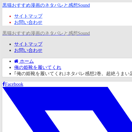
黒猫おすすめ漫画のネタバレと感想Sound
サイトマップ
お問い合わせ
黒猫おすすめ漫画のネタバレと感想Sound
サイトマップ
お問い合わせ
ホーム
俺の姫靴を履いてくれ
｢俺の姫靴を履いてくれ｣ネタバレ感想2巻。超絶うまい
Facebook