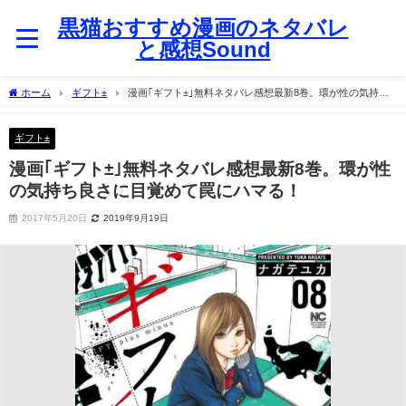
黒猫おすすめ漫画のネタバレ
と感想Sound
ホーム
ギフト±
漫画｢ギフト±｣無料ネタバレ感想最新8巻。環が性の気持ち
良さに目覚めて罠にハマる！
ギフト±
漫画｢ギフト±｣無料ネタバレ感想最新8巻。環が性
の気持ち良さに目覚めて罠にハマる！
2017年5月20日
2019年9月19日