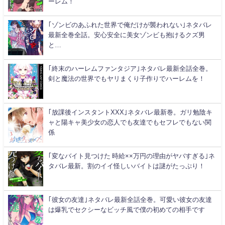
ーレム！
｢ゾンビのあふれた世界で俺だけが襲われない｣ネタバレ
最新全巻全話。安心安全に美女ゾンビも抱けるクズ男
と…
｢終末のハーレムファンタジア｣ネタバレ最新全話全巻。
剣と魔法の世界でもヤリまくり子作りでハーレムを！
｢放課後インスタントXXX｣ネタバレ最新巻。ガリ勉陰キ
ャと陽キャ美少女の恋人でも友達でもセフレでもない関
係
｢変なバイト見つけた 時給××万円の理由がヤバすぎる｣ネ
タバレ最新。割のイイ怪しいバイトは謎がたっぷり！
｢彼女の友達｣ネタバレ最新全話全巻。可愛い彼女の友達
は爆乳でセクシーなビッチ風で僕の初めての相手です