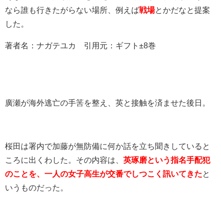
なら誰も行きたがらない場所、例えば
戦場
とかだなと提案
した。
著者名：ナガテユカ 引用元：ギフト±8巻
廣瀬が海外逃亡の手筈を整え、英と接触を済ませた後日。
桜田は署内で加藤が無防備に何か話を立ち聞きしていると
ころに出くわした。その内容は、
英琢磨という指名手配犯
のことを、一人の女子高生が交番でしつこく訊いてきた
と
いうものだった。