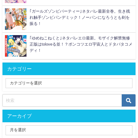
｢ガールズゾンビパーティー｣ネタバレ最新全巻。生き残
れ触手ゾンビパンデミック！ノーパンになろうとも剣を
振る！
｢ゆめねこねくと｣ネタバレエロ最新。モザイク解禁無修
正版はtoloveる並！？ポンコツエロ宇宙人とドタバタコメ
ディ！
カテゴリー
アーカイブ