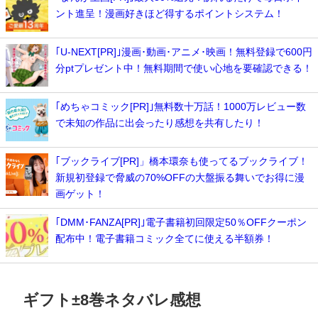
ント進呈！漫画好きほど得するポイントシステム！
｢U-NEXT[PR]｣漫画･動画･アニメ･映画！無料登録で600円
分ptプレゼント中！無料期間で使い心地を要確認できる！
｢めちゃコミック[PR]｣無料数十万話！1000万レビュー数
で未知の作品に出会ったり感想を共有したり！
｢ブックライブ[PR]」橋本環奈も使ってるブックライブ！
新規初登録で脅威の70%OFFの大盤振る舞いでお得に漫
画ゲット！
｢DMM･FANZA[PR]｣電子書籍初回限定50％OFFクーポン
配布中！電子書籍コミック全てに使える半額券！
ギフト±8巻ネタバレ感想