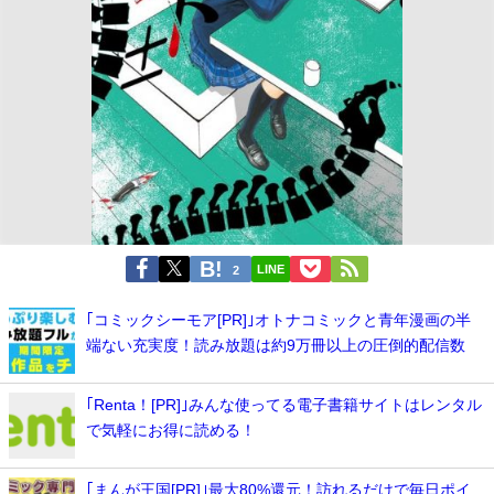
LINE
2
｢コミックシーモア[PR]｣オトナコミックと青年漫画の半
端ない充実度！読み放題は約9万冊以上の圧倒的配信数
｢Renta！[PR]｣みんな使ってる電子書籍サイトはレンタル
で気軽にお得に読める！
｢まんが王国[PR]｣最大80%還元！訪れるだけで毎日ポイ