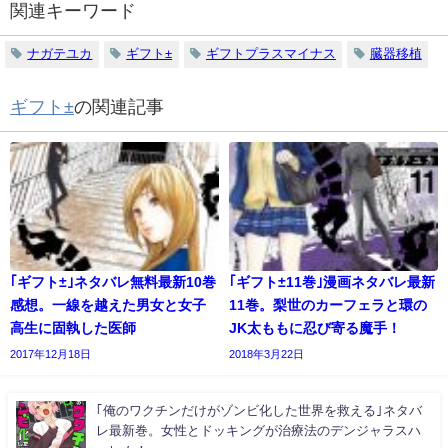
関連キーワード
ナガテユカ
ギフト±
ギフトプラスマイナス
臓器移植
ギフト±
の関連記事
｢ギフト±｣ネタバレ無料最新10巻
｢ギフト±11巻｣漫画ネタバレ最新
感想。一線を越えた男女と女子
11巻。梨世のカーフェラと環の
高生に固執した医師
JK太ももに忍び寄る魔手！
2017年12月18日
2018年3月22日
｢俺のワクチンだけがゾンビ化した世界を救える｣ネタバ
レ最新巻。女性とドッキングが治療法のデンジャラスハ