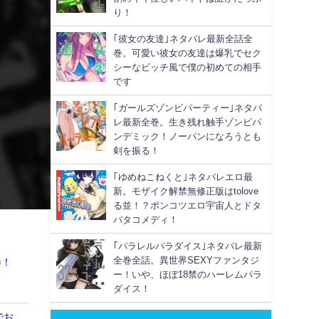
り！
｢彼女の友達｣ネタバレ最新全話全
巻。可愛い彼女の友達は爆乳でセク
シーなビッチ風で僕の初めての相手
です
｢ガールズゾンビパーティー｣ネタバ
レ最新全巻。生き残れ触手ゾンビパ
ンデミック！ノーパンになろうとも
剣を振る！
｢ゆめねこねくと｣ネタバレエロ最
新。モザイク解禁無修正版はtolove
る並！？ポンコツエロ宇宙人とドタ
バタコメディ！
｢パラレルパラダイス｣ネタバレ最新
全巻全話。異世界SEXYファンタジ
券！
ー！いや、ほぼ18禁のハーレムパラ
ダイス！
でお