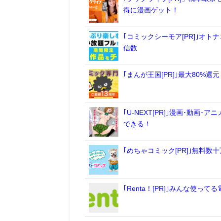
得に漫画ゲット！
｢コミックシーモア[PR]｣オ
信数
｢まんが王国[PR]｣最大80
｢U-NEXT[PR]｣漫画･動
できる！
｢めちゃコミック[PR]｣無料
｢Renta！[PR]｣みんな使