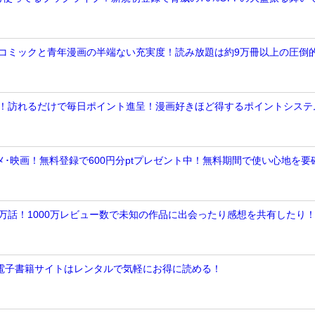
トナコミックと青年漫画の半端ない充実度！読み放題は約9万冊以上の圧倒
%還元！訪れるだけで毎日ポイント進呈！漫画好きほど得するポイントシステ
画･アニメ･映画！無料登録で600円分ptプレゼント中！無料期間で使い心地を要
数十万話！1000万レビュー数で未知の作品に出会ったり感想を共有したり
ってる電子書籍サイトはレンタルで気軽にお得に読める！