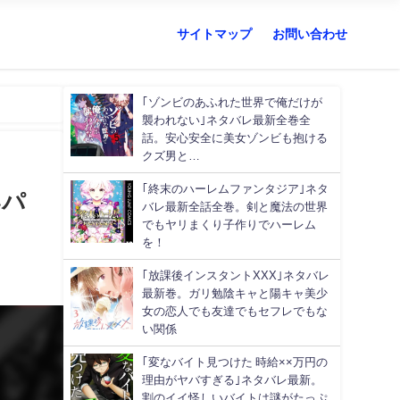
サイトマップ
お問い合わせ
｢ゾンビのあふれた世界で俺だけが
襲われない｣ネタバレ最新全巻全
話。安心安全に美女ゾンビも抱ける
クズ男と…
｢終末のハーレムファンタジア｣ネタ
いパ
バレ最新全話全巻。剣と魔法の世界
でもヤリまくり子作りでハーレム
を！
｢放課後インスタントXXX｣ネタバレ
最新巻。ガリ勉陰キャと陽キャ美少
女の恋人でも友達でもセフレでもな
い関係
｢変なバイト見つけた 時給××万円の
理由がヤバすぎる｣ネタバレ最新。
割のイイ怪しいバイトは謎がたっぷ