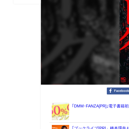
Faceboo
｢DMM･FANZA[PR]｣電
｢ブックライブ[PR]」橋本環