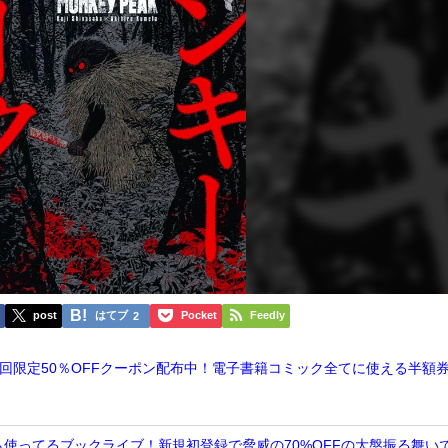
k
post
はてブ
Pocket
Feedly
2
子書籍初回限定50％OFFクーポン配布中！電子書籍コミック全てに使える半額
奈も使ってるブックライブ！新規初登録で脅威の70%OFFの大盤振る舞い