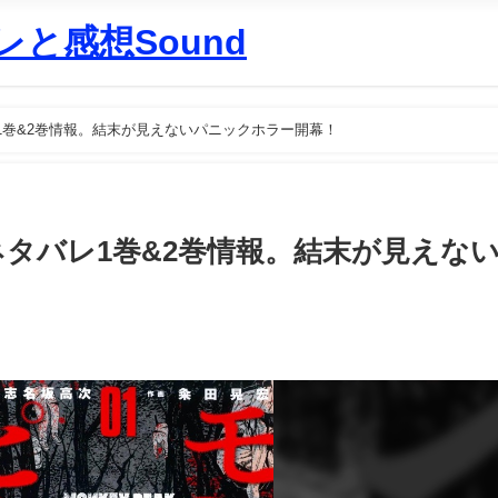
と感想Sound
1巻&2巻情報。結末が見えないパニックホラー開幕！
ネタバレ1巻&2巻情報。結末が見えな