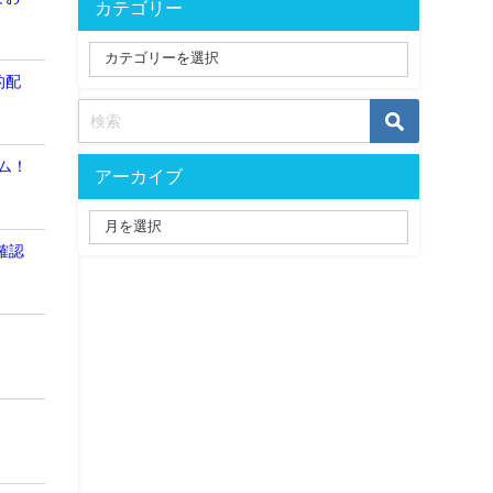
カテゴリー
的配
ム！
アーカイブ
確認
！