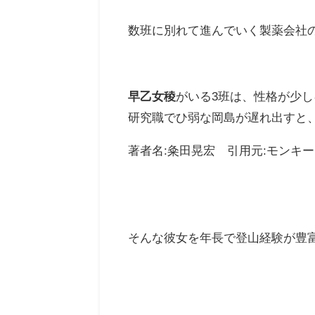
数班に別れて進んでいく製薬会社
早乙女稜
がいる3班は、性格が少
研究職でひ弱な岡島が遅れ出すと
著者名:粂田晃宏 引用元:モンキー
そんな彼女を年長で登山経験が豊