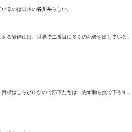
ているのは日本の
谷川岳
らしい。
にある岩砕山は、世界で二番目に多くの死者を出している
。
、目標はしらび山なので部下たちは一先ず胸を撫で下ろす