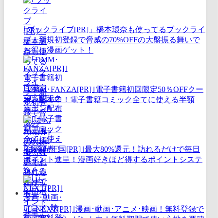
｢ブックライブ[PR]」橋本環奈も使ってるブックライ
ブ！新規初登録で脅威の70%OFFの大盤振る舞いで
お得に漫画ゲット！
｢DMM･FANZA[PR]｣電子書籍初回限定50％OFFクー
ポン配布中！電子書籍コミック全てに使える半額
券！
｢まんが王国[PR]｣最大80%還元！訪れるだけで毎日
ポイント進呈！漫画好きほど得するポイントシステ
ム！
｢U-NEXT[PR]｣漫画･動画･アニメ･映画！無料登録で