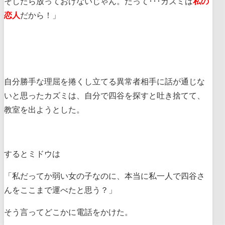
そしたら放っておけないじゃん。だって･･･カズミは
私の
恋人
だから！」
自分勝手な理屈を捲くし立てる異常者相手に話が通じな
いと思ったカズミは、自分で四谷を探すと吐き捨てて、
教室を出ようとした。
するとミドウは
「私だってか弱い女の子なのに、本当に私一人で四谷さ
んをここまで運べたと思う？」
そう言ってどこかに電話をかけた。