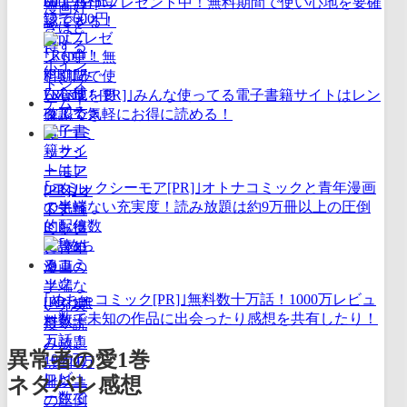
600円分ptプレゼント中！無料期間で使い心地を要確
認できる！
｢Renta！[PR]｣みんな使ってる電子書籍サイトはレン
タルで気軽にお得に読める！
｢コミックシーモア[PR]｣オトナコミックと青年漫画
の半端ない充実度！読み放題は約9万冊以上の圧倒
的配信数
｢めちゃコミック[PR]｣無料数十万話！1000万レビュ
ー数で未知の作品に出会ったり感想を共有したり！
異常者の愛1巻
ネタバレ感想