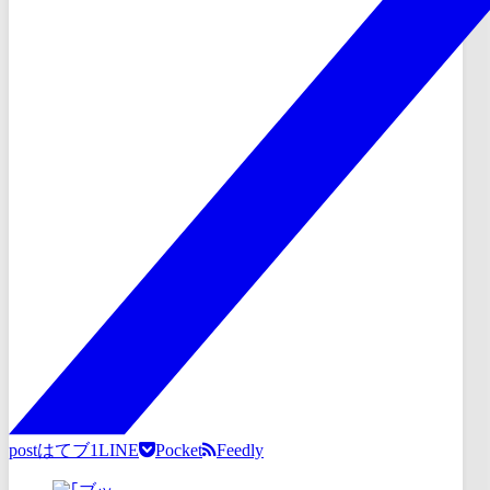
post
はてブ
1
LINE
Pocket
Feedly