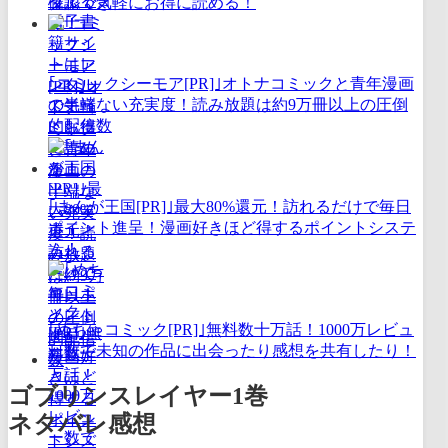
タルで気軽にお得に読める！
｢コミックシーモア[PR]｣オトナコミックと青年漫画
の半端ない充実度！読み放題は約9万冊以上の圧倒
的配信数
｢まんが王国[PR]｣最大80%還元！訪れるだけで毎日
ポイント進呈！漫画好きほど得するポイントシステ
ム！
｢めちゃコミック[PR]｣無料数十万話！1000万レビュ
ー数で未知の作品に出会ったり感想を共有したり！
ゴブリンスレイヤー1巻
ネタバレ感想