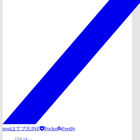
post
はてブ
2
LINE
Pocket
Feedly