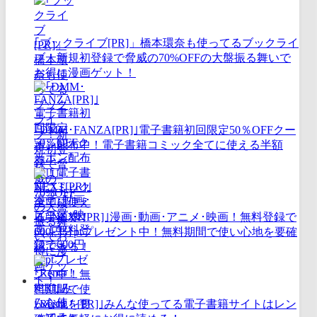
｢ブックライブ[PR]」橋本環奈も使ってるブックライ
ブ！新規初登録で脅威の70%OFFの大盤振る舞いで
お得に漫画ゲット！
｢DMM･FANZA[PR]｣電子書籍初回限定50％OFFクー
ポン配布中！電子書籍コミック全てに使える半額
券！
｢U-NEXT[PR]｣漫画･動画･アニメ･映画！無料登録で
600円分ptプレゼント中！無料期間で使い心地を要確
認できる！
｢Renta！[PR]｣みんな使ってる電子書籍サイトはレン