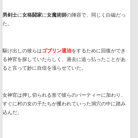
男剣士
に
女格闘家
に
女魔術師
の陣容で、同じく白磁だっ
た。
駆け出しの彼らは
ゴブリン退治
をするために回復ができ
る神官を探していたらしく、過去に追っ払ったことがあ
ると言って妙に自信を漲らせていた。
女神官は押し切られる形で彼らのパーティーに加わり、
すぐに村の女の子たちが攫われていった洞穴の中に踏み
込んだ。