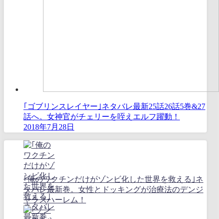
｢ゴブリンスレイヤー｣ネタバレ最新25話26話5巻&27
話へ。女神官がチェリーを咥えエルフ躍動！
2018年7月28日
｢俺のワクチンだけがゾンビ化した世界を救える｣ネ
タバレ最新巻。女性とドッキングが治療法のデンジ
ャラスハーレム！