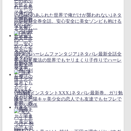
｢ゾンビのあふれた世界で俺だけが襲われない｣ネタ
バレ最新全巻全話。安心安全に美女ゾンビも抱ける
クズ男と…
｢終末のハーレムファンタジア｣ネタバレ最新全話全
巻。剣と魔法の世界でもヤリまくり子作りでハーレ
ムを！
｢放課後インスタントXXX｣ネタバレ最新巻。ガリ勉
陰キャと陽キャ美少女の恋人でも友達でもセフレで
もない関係