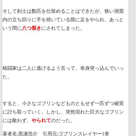
そして剣士は数匹を仕留めることはできたが、狭い洞窟
内の立ち回りに手を焼いている隙に足をやられ、あっと
いう間に
八つ裂き
にされてしまった。
格闘家は二人に逃げるよう言って、単身突っ込んでいっ
た。
すると、小さなゴブリンなどものともせず一匹ずつ確実
に討ち取っていく。しかし、突然現れた巨大なゴブリン
には敵わず、
やられて
のだった。
著者名:黒瀬浩介 引用元:ゴブリンスレイヤー1巻