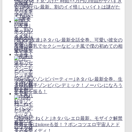
｢変なバイト見つけた 時給××万円の理由がヤバすぎ
る｣ネタバレ最新。割のイイ怪しいバイトは謎がた
っぷり！
｢彼女の友達｣ネタバレ最新全話全巻。可愛い彼女の
友達は爆乳でセクシーなビッチ風で僕の初めての相
手です
｢ガールズゾンビパーティー｣ネタバレ最新全巻。生
き残れ触手ゾンビパンデミック！ノーパンになろう
とも剣を振る！
｢ゆめねこねくと｣ネタバレエロ最新。モザイク解禁
無修正版はtoloveる並！？ポンコツエロ宇宙人とド
タバタコメディ！