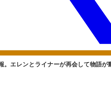
話情報。エレンとライナーが再会して物語が