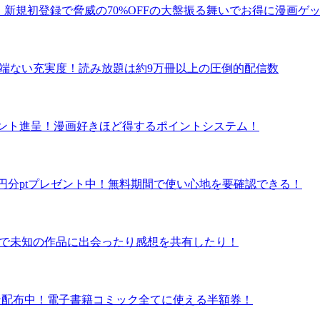
！新規初登録で脅威の70%OFFの大盤振る舞いでお得に漫画ゲ
の半端ない充実度！読み放題は約9万冊以上の圧倒的配信数
ポイント進呈！漫画好きほど得するポイントシステム！
で600円分ptプレゼント中！無料期間で使い心地を要確認できる！
ュー数で未知の作品に出会ったり感想を共有したり！
クーポン配布中！電子書籍コミック全てに使える半額券！