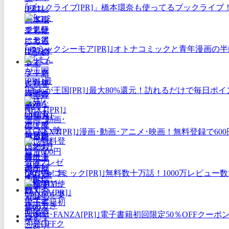
｢ブックライブ[PR]」橋本環奈も使ってるブックライブ
｢コミックシーモア[PR]｣オトナコミックと青年漫画
｢まんが王国[PR]｣最大80%還元！訪れるだけで毎日
｢U-NEXT[PR]｣漫画･動画･アニメ･映画！無料登録
｢めちゃコミック[PR]｣無料数十万話！1000万レビ
｢DMM･FANZA[PR]｣電子書籍初回限定50％OFF