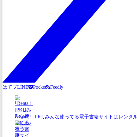
はてブ
LINE
Pocket
Feedly
｢Renta！[PR]｣みんな使ってる電子書籍サイトはレン