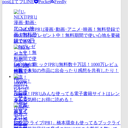
post
はてブ
LINE
Pocket
Feedly
｢U-NEXT[PR]｣漫画･動画･アニメ･映画！無料登録で
600円分ptプレゼント中！無料期間で使い心地を要確
認できる！
｢めちゃコミック[PR]｣無料数十万話！1000万レビュ
ー数で未知の作品に出会ったり感想を共有したり！
｢Renta！[PR]｣みんな使ってる電子書籍サイトはレン
タルで気軽にお得に読める！
｢ブックライブ[PR]」橋本環奈も使ってるブックライ