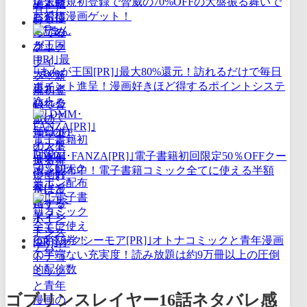
ブ！新規初登録で脅威の70%OFFの大盤振る舞いで
お得に漫画ゲット！
｢まんが王国[PR]｣最大80%還元！訪れるだけで毎日
ポイント進呈！漫画好きほど得するポイントシステ
ム！
｢DMM･FANZA[PR]｣電子書籍初回限定50％OFFクー
ポン配布中！電子書籍コミック全てに使える半額
券！
｢コミックシーモア[PR]｣オトナコミックと青年漫画
の半端ない充実度！読み放題は約9万冊以上の圧倒
的配信数
ゴブリンスレイヤー16話ネタバレ感