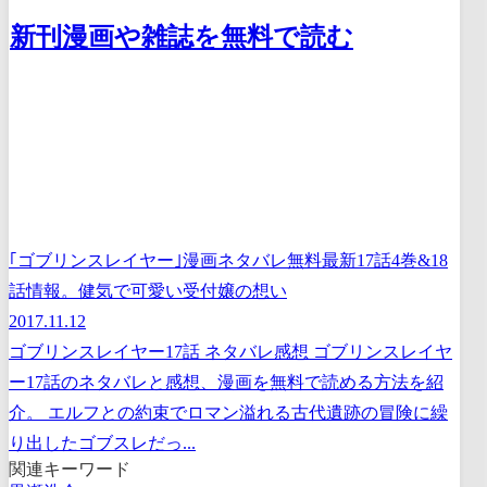
新刊漫画や雑誌を無料で読む
｢ゴブリンスレイヤー｣漫画ネタバレ無料最新17話4巻&18
話情報。健気で可愛い受付嬢の想い
2017.11.12
ゴブリンスレイヤー17話 ネタバレ感想 ゴブリンスレイヤ
ー17話のネタバレと感想、漫画を無料で読める方法を紹
介。 エルフとの約束でロマン溢れる古代遺跡の冒険に繰
り出したゴブスレだっ...
関連キーワード