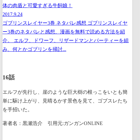
体の肉盾と可愛すぎる牛飼娘！
2017.9.24
ゴブリンスレイヤー3巻 ネタバレ感想 ゴブリンスレイヤ
ー3巻のネタバレと感想、漫画を無料で読める方法を紹
介。 エルフ、ドワーフ、リザードマンとパーティーを組
み、何とかゴブリンを掃討...
16話
エルフが先行し、崖のような巨大樹の根っこをいとも簡
単に駆け上がり、見晴るかす景色を見て、ゴブスレたち
を手招いた。
著者名：黒瀬浩介 引用元:ガンガンONLINE