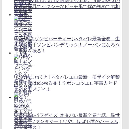
｢彼女の友達｣ネタバレ最新全話全巻。可愛い彼女の
友達は爆乳でセクシーなビッチ風で僕の初めての相
手です
｢ガールズゾンビパーティー｣ネタバレ最新全巻。生
き残れ触手ゾンビパンデミック！ノーパンになろう
とも剣を振る！
｢ゆめねこねくと｣ネタバレエロ最新。モザイク解禁
無修正版はtoloveる並！？ポンコツエロ宇宙人とド
タバタコメディ！
｢パラレルパラダイス｣ネタバレ最新全巻全話。異世
界SEXYファンタジー！いや、ほぼ18禁のハーレム
パラダイス！