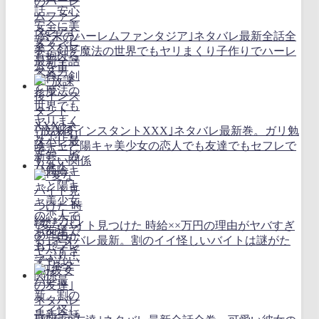
｢終末のハーレムファンタジア｣ネタバレ最新全話全
巻。剣と魔法の世界でもヤリまくり子作りでハーレ
ムを！
｢放課後インスタントXXX｣ネタバレ最新巻。ガリ勉
陰キャと陽キャ美少女の恋人でも友達でもセフレで
もない関係
｢変なバイト見つけた 時給××万円の理由がヤバすぎ
る｣ネタバレ最新。割のイイ怪しいバイトは謎がた
っぷり！