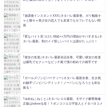
｢放課後インスタントXXX｣ネタバレ最新巻。ガリ勉陰キ
ャと陽キャ美少女の恋人でも友達でもセフレでもない関
係
｢変なバイト見つけた 時給××万円の理由がヤバすぎる｣ネ
タバレ最新。割のイイ怪しいバイトは謎がたっぷり！
｢彼女の友達｣ネタバレ最新全話全巻。可愛い彼女の友達
は爆乳でセクシーなビッチ風で僕の初めての相手です
｢ガールズゾンビパーティー｣ネタバレ最新全巻。生き残
れ触手ゾンビパンデミック！ノーパンになろうとも剣を
振る！
｢ゆめねこねくと｣ネタバレエロ最新。モザイク解禁無修
正版はtoloveる並！？ポンコツエロ宇宙人とドタバタコメ