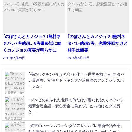
｢のぼさんとカノジョ？｣無料ネ
｢のぼさんとカノジョ？｣無料ネ
タバレ7巻感想。8巻最終話に続
タバレ感想3巻。恋愛漫画だけど
くカノジョの真実が明らかに
相手は幽霊
2017年2月24日
2016年6月24日
｢俺のワクチンだけがゾンビ化した世界を救える｣ネタバ
レ最新巻。女性とドッキングが治療法のデンジャラスハ
ーレム！
｢ゾンビのあふれた世界で俺だけが襲われない｣ネタバレ
最新全巻全話。安心安全に美女ゾンビも抱けるクズ男
と…
｢終末のハーレムファンタジア｣ネタバレ最新全話全巻。
剣と魔法の世界でもヤリまくり子作りでハーレムを！