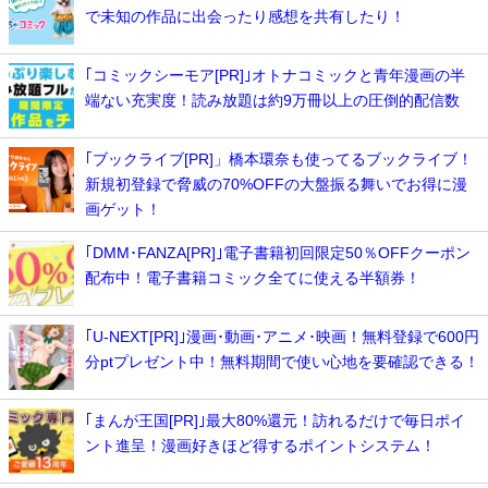
で未知の作品に出会ったり感想を共有したり！
｢コミックシーモア[PR]｣オトナコミックと青年漫画の半
端ない充実度！読み放題は約9万冊以上の圧倒的配信数
｢ブックライブ[PR]」橋本環奈も使ってるブックライブ！
新規初登録で脅威の70%OFFの大盤振る舞いでお得に漫
画ゲット！
｢DMM･FANZA[PR]｣電子書籍初回限定50％OFFクーポン
配布中！電子書籍コミック全てに使える半額券！
｢U-NEXT[PR]｣漫画･動画･アニメ･映画！無料登録で600円
分ptプレゼント中！無料期間で使い心地を要確認できる！
｢まんが王国[PR]｣最大80%還元！訪れるだけで毎日ポイ
ント進呈！漫画好きほど得するポイントシステム！