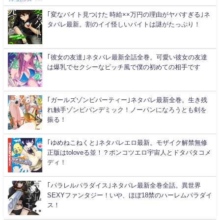
｢変なバイト見つけた 時給××万円の理由がヤバすぎる｣ネ
タバレ最新。割のイイ怪しいバイトは謎がたっぷり！
｢彼女の友達｣ネタバレ最新全話全巻。可愛い彼女の友達
は爆乳でセクシーなビッチ風で僕の初めての相手です
｢ガールズゾンビパーティー｣ネタバレ最新全巻。生き残
れ触手ゾンビパンデミック！ノーパンになろうとも剣を
振る！
｢ゆめねこねくと｣ネタバレエロ最新。モザイク解禁無修
正版はtoloveる並！？ポンコツエロ宇宙人とドタバタコメ
ディ！
｢パラレルパラダイス｣ネタバレ最新全巻全話。異世界
SEXYファンタジー！いや、ほぼ18禁のハーレムパラダイ
ス！