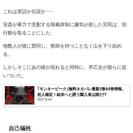
これは実話か伝説か･･･
安斎が暴力で支配する独裁体制に嫌気が差した宮田は、別
行動を取ることにした。
他数人が彼に賛同し、救助を待つことなく山を下り始め
る。
しかしそこにあの猿が現れると同時に、早乙女が彼らに追
いついた。
｢モンキーピーク｣無料ネタバレ最新3巻&4巻情報。
犯人確定！結末へと誘う闖入者は誰だ!?
2017.8.10
自己犠牲