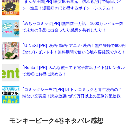
｢まんが王国[PR]｣最大80%還元！訪れるだけで毎日ポイ
ント進呈！漫画好きほど得するポイントシステム！
｢めちゃコミック[PR]｣無料数十万話！1000万レビュー数
で未知の作品に出会ったり感想を共有したり！
｢U-NEXT[PR]｣漫画･動画･アニメ･映画！無料登録で600円
分ptプレゼント中！無料期間で使い心地を要確認できる！
｢Renta！[PR]｣みんな使ってる電子書籍サイトはレンタル
で気軽にお得に読める！
｢コミックシーモア[PR]｣オトナコミックと青年漫画の半
端ない充実度！読み放題は約9万冊以上の圧倒的配信数
モンキーピーク4巻ネタバレ感想