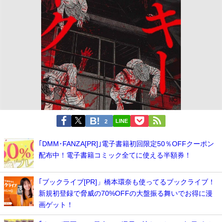
LINE
2
｢DMM･FANZA[PR]｣電子書籍初回限定50％OFFクーポン
配布中！電子書籍コミック全てに使える半額券！
｢ブックライブ[PR]」橋本環奈も使ってるブックライブ！
新規初登録で脅威の70%OFFの大盤振る舞いでお得に漫
画ゲット！