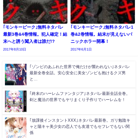
｢モンキーピーク｣無料ネタバレ
｢モンキーピーク｣無料ネタバレ1
最新3巻&4巻情報。犯人確定！結
巻&2巻情報。結末が見えないパ
末へと誘う闖入者は誰だ!?
ニックホラー開幕！
2017年8月10日
2017年6月1日
｢ゾンビのあふれた世界で俺だけが襲われない｣ネタバレ
最新全巻全話。安心安全に美女ゾンビも抱けるクズ男
と…
｢終末のハーレムファンタジア｣ネタバレ最新全話全巻。
剣と魔法の世界でもヤリまくり子作りでハーレムを！
｢放課後インスタントXXX｣ネタバレ最新巻。ガリ勉陰キ
ャと陽キャ美少女の恋人でも友達でもセフレでもない関
係