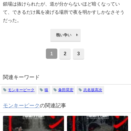
鎖場は抜けられたが、道が分からないほど暗くなってい
て、できるだけ風を凌げる場所で夜を明かすしかなさそう
だった。
醜い争い
1
2
3
関連キーワード
モンキーピーク
猿
粂田晃宏
志名坂高次
モンキーピーク
の関連記事