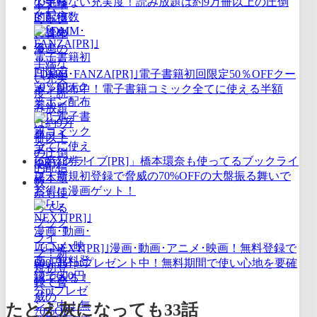
の半端ない充実度！読み放題は約9万冊以上の圧倒
的配信数
｢DMM･FANZA[PR]｣電子書籍初回限定50％OFFクー
ポン配布中！電子書籍コミック全てに使える半額
券！
｢ブックライブ[PR]」橋本環奈も使ってるブックライ
ブ！新規初登録で脅威の70%OFFの大盤振る舞いで
お得に漫画ゲット！
｢U-NEXT[PR]｣漫画･動画･アニメ･映画！無料登録で
600円分ptプレゼント中！無料期間で使い心地を要確
認できる！
たとえ灰になっても33話