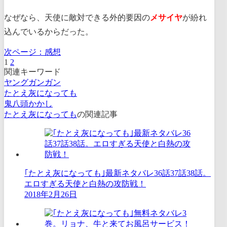
なぜなら、天使に敵対できる外的要因の
メサイヤ
が紛れ
込んでいるからだった。
次ページ：
感想
1
2
関連キーワード
ヤングガンガン
たとえ灰になっても
鬼八頭かかし
たとえ灰になっても
の関連記事
｢たとえ灰になっても｣最新ネタバレ36話37話38話。
エロすぎる天使と白熱の攻防戦！
2018年2月26日