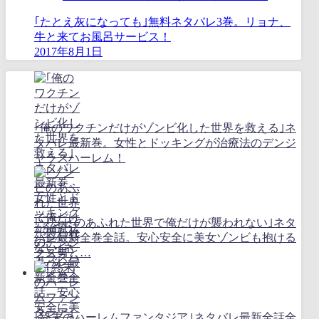
｢たとえ灰になっても｣無料ネタバレ3巻。リョナ、
牛と来てお風呂サービス！
2017年8月1日
｢俺のワクチンだけがゾンビ化した世界を救える｣ネ
タバレ最新巻。女性とドッキングが治療法のデンジ
ャラスハーレム！
｢ゾンビのあふれた世界で俺だけが襲われない｣ネタ
バレ最新全巻全話。安心安全に美女ゾンビも抱ける
クズ男と…
｢終末のハーレムファンタジア｣ネタバレ最新全話全