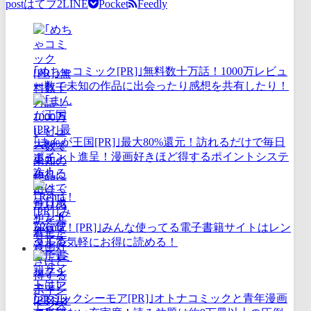
post
はてブ
2
LINE
Pocket
Feedly
｢めちゃコミック[PR]｣無料数十万話！1000万レビュ
ー数で未知の作品に出会ったり感想を共有したり！
｢まんが王国[PR]｣最大80%還元！訪れるだけで毎日
ポイント進呈！漫画好きほど得するポイントシステ
ム！
｢Renta！[PR]｣みんな使ってる電子書籍サイトはレン
タルで気軽にお得に読める！
｢コミックシーモア[PR]｣オトナコミックと青年漫画