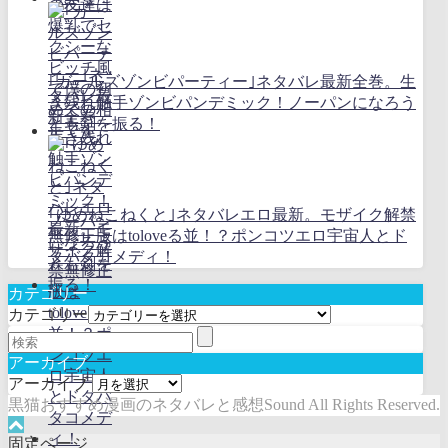
｢ガールズゾンビパーティー｣ネタバレ最新全巻。生
き残れ触手ゾンビパンデミック！ノーパンになろう
とも剣を振る！
｢ゆめねこねくと｣ネタバレエロ最新。モザイク解禁
無修正版はtoloveる並！？ポンコツエロ宇宙人とド
タバタコメディ！
カテゴリー
カテゴリー
アーカイブ
アーカイブ
黒猫おすすめ漫画のネタバレと感想Sound All Rights Reserved.
固定ページ