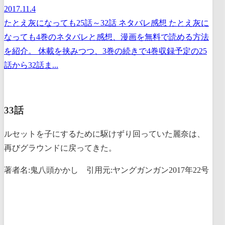
2017.11.4
たとえ灰になっても25話～32話 ネタバレ感想 たとえ灰に
なっても4巻のネタバレと感想、漫画を無料で読める方法
を紹介。 休載を挟みつつ、3巻の続きで4巻収録予定の25
話から32話ま...
33話
ルセットを子にするために駆けずり回っていた麗奈は、
再びグラウンドに戻ってきた。
著者名:鬼八頭かかし 引用元:ヤングガンガン2017年22号