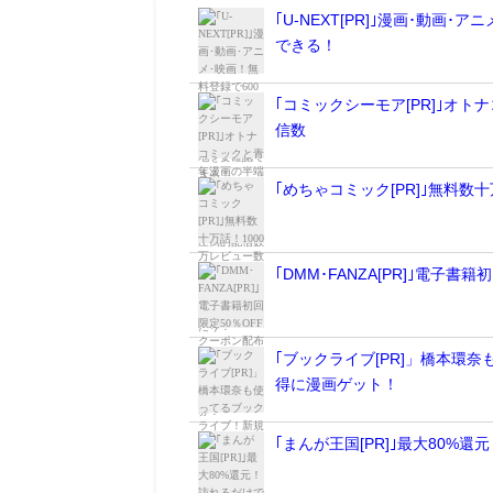
｢U-NEXT[PR]｣漫画･動
できる！
｢コミックシーモア[PR]｣オ
信数
｢めちゃコミック[PR]｣無料
｢DMM･FANZA[PR]｣電
｢ブックライブ[PR]」橋本環
得に漫画ゲット！
｢まんが王国[PR]｣最大80