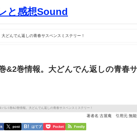
と感想Sound
報。大どんでん返しの青春サスペンスミステリー！
1巻&2巻情報。大どんでん返しの青春
著者名:古屋庵 引用元:無能
ok
post
はてブ
Pocket
Feedly