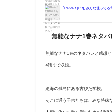
｢Renta！[PR]｣みんな使
無能なナナ1巻ネタバ
無能なナナ1巻のネタバレと感想
4話まで収録。
絶海の孤島にある古びた学校。
そこに通う子供たちは、みな特殊
人類に仇なす敵を倒すための訓練