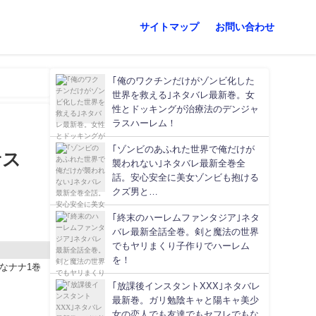
サイトマップ
お問い合わせ
｢俺のワクチンだけがゾンビ化した
世界を救える｣ネタバレ最新巻。女
性とドッキングが治療法のデンジャ
ラスハーレム！
｢ゾンビのあふれた世界で俺だけが
サス
襲われない｣ネタバレ最新全巻全
話。安心安全に美女ゾンビも抱ける
クズ男と…
｢終末のハーレムファンタジア｣ネタ
バレ最新全話全巻。剣と魔法の世界
でもヤリまくり子作りでハーレム
を！
なナナ1巻
｢放課後インスタントXXX｣ネタバレ
最新巻。ガリ勉陰キャと陽キャ美少
女の恋人でも友達でもセフレでもな