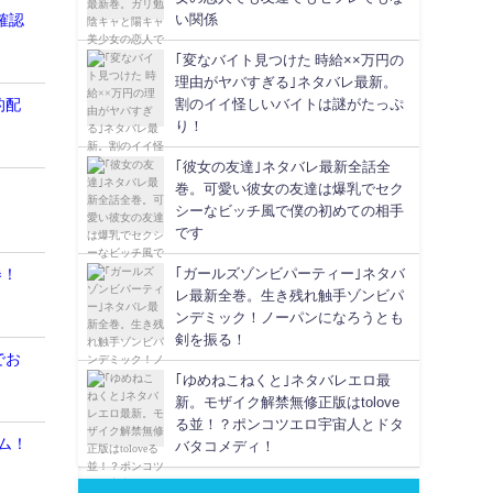
い関係
確認
｢変なバイト見つけた 時給××万円の
理由がヤバすぎる｣ネタバレ最新。
割のイイ怪しいバイトは謎がたっぷ
的配
り！
｢彼女の友達｣ネタバレ最新全話全
巻。可愛い彼女の友達は爆乳でセク
！
シーなビッチ風で僕の初めての相手
です
｢ガールズゾンビパーティー｣ネタバ
券！
レ最新全巻。生き残れ触手ゾンビパ
ンデミック！ノーパンになろうとも
剣を振る！
でお
｢ゆめねこねくと｣ネタバレエロ最
新。モザイク解禁無修正版はtolove
る並！？ポンコツエロ宇宙人とドタ
ム！
バタコメディ！