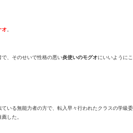
ナオ
。
者で、そのせいで性格の悪い
炎使いのモグオ
にいいように
似ている無能力者の方で、転入早々行われたクラスの学級
推薦した。