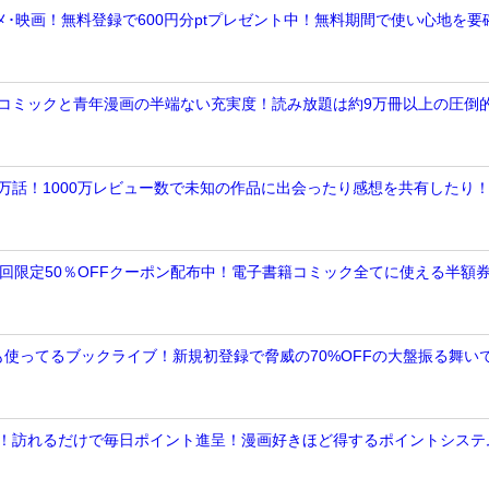
画･アニメ･映画！無料登録で600円分ptプレゼント中！無料期間で使い心地を要
トナコミックと青年漫画の半端ない充実度！読み放題は約9万冊以上の圧倒
数十万話！1000万レビュー数で未知の作品に出会ったり感想を共有したり
子書籍初回限定50％OFFクーポン配布中！電子書籍コミック全てに使える半額
奈も使ってるブックライブ！新規初登録で脅威の70%OFFの大盤振る舞い
%還元！訪れるだけで毎日ポイント進呈！漫画好きほど得するポイントシステ