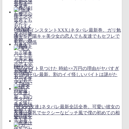
ムを！
｢放課後インスタントXXX｣ネタバレ最新巻。ガリ勉
陰キャと陽キャ美少女の恋人でも友達でもセフレで
もない関係
｢変なバイト見つけた 時給××万円の理由がヤバすぎ
る｣ネタバレ最新。割のイイ怪しいバイトは謎がた
っぷり！
｢彼女の友達｣ネタバレ最新全話全巻。可愛い彼女の
友達は爆乳でセクシーなビッチ風で僕の初めての相
手です