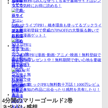
｢Renta！[PR]｣みんな使ってる電子書籍サイトはレン
タルで気軽にお得に読める！
｢ブックライブ[PR]」橋本環奈も使ってるブックライ
ブ！新規初登録で脅威の70%OFFの大盤振る舞いで
お得に漫画ゲット！
｢U-NEXT[PR]｣漫画･動画･アニメ･映画！無料登録で
600円分ptプレゼント中！無料期間で使い心地を要確
認できる！
｢めちゃコミック[PR]｣無料数十万話！1000万レビュ
ー数で未知の作品に出会ったり感想を共有したり！
4分間のマリーゴールド2巻
ネタバレ感想