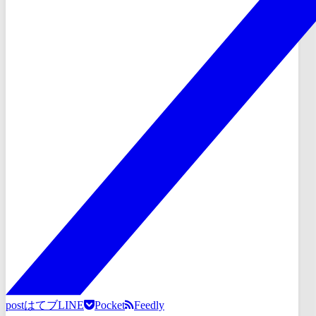
post
はてブ
LINE
Pocket
Feedly