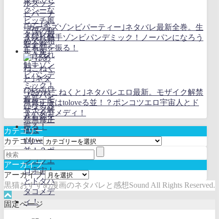
｢ガールズゾンビパーティー｣ネタバレ最新全巻。生
き残れ触手ゾンビパンデミック！ノーパンになろう
とも剣を振る！
｢ゆめねこねくと｣ネタバレエロ最新。モザイク解禁
無修正版はtoloveる並！？ポンコツエロ宇宙人とド
タバタコメディ！
カテゴリー
カテゴリー
アーカイブ
アーカイブ
黒猫おすすめ漫画のネタバレと感想Sound All Rights Reserved.
固定ページ