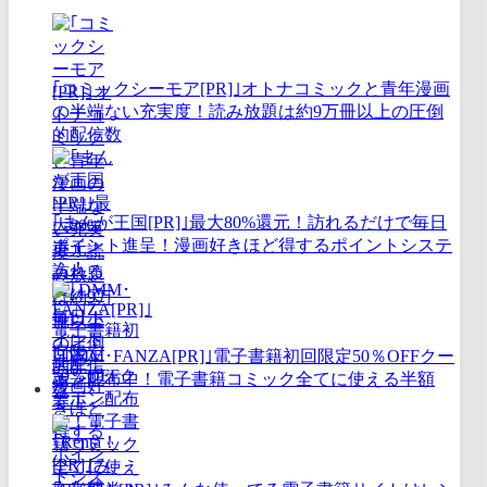
｢コミックシーモア[PR]｣オトナコミックと青年漫画
の半端ない充実度！読み放題は約9万冊以上の圧倒
的配信数
｢まんが王国[PR]｣最大80%還元！訪れるだけで毎日
ポイント進呈！漫画好きほど得するポイントシステ
ム！
｢DMM･FANZA[PR]｣電子書籍初回限定50％OFFクー
ポン配布中！電子書籍コミック全てに使える半額
券！