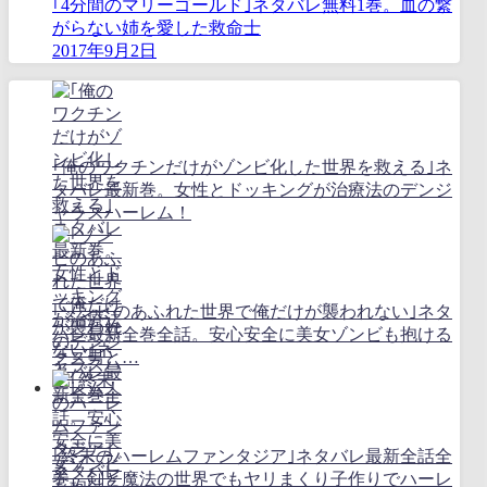
｢4分間のマリーゴールド｣ネタバレ無料1巻。血の繋
がらない姉を愛した救命士
2017年9月2日
｢俺のワクチンだけがゾンビ化した世界を救える｣ネ
タバレ最新巻。女性とドッキングが治療法のデンジ
ャラスハーレム！
｢ゾンビのあふれた世界で俺だけが襲われない｣ネタ
バレ最新全巻全話。安心安全に美女ゾンビも抱ける
クズ男と…
｢終末のハーレムファンタジア｣ネタバレ最新全話全
巻。剣と魔法の世界でもヤリまくり子作りでハーレ