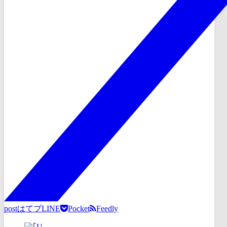
post
はてブ
LINE
Pocket
Feedly