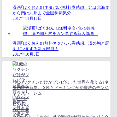
漫画｢ばくおん!!｣ネタバレ無料7巻感想。北は北海道
から南は九州まで全国制覇気分！
2017年11月17日
漫画｢ばくおん!!｣無料ネタバレ5巻感想。凜の胸と尻
をガン見する新入部員！
2017年10月3日
｢俺のワクチンだけがゾンビ化した世界を救える｣ネ
タバレ最新巻。女性とドッキングが治療法のデンジ
ャラスハーレム！
｢ゾンビのあふれた世界で俺だけが襲われない｣ネタ