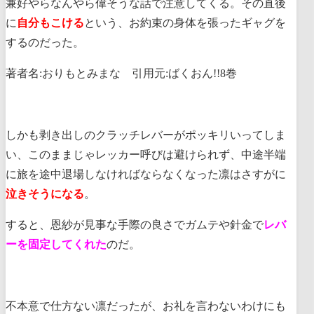
兼好やらなんやら偉そうな話で注意してくる。その直後
に
自分もこける
という、お約束の身体を張ったギャグを
するのだった。
著者名:おりもとみまな 引用元:ばくおん!!8巻
しかも剥き出しのクラッチレバーがポッキリいってしま
い、このままじゃレッカー呼びは避けられず、中途半端
に旅を途中退場しなければならなくなった凛はさすがに
泣きそうになる
。
すると、恩紗が見事な手際の良さでガムテや針金で
レバ
ーを固定してくれた
のだ。
不本意で仕方ない凛だったが、お礼を言わないわけにも