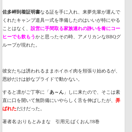
佐多岬到着証明書
なる証を手に入れ、来夢先輩が運んで
くれたキャンプ道具一式を準備したのはいいが特にやる
ことはなく、
設営に手間取る家族連れの諍いを肴にコー
ヒーでも飲もう
かと思ったその時、アメリカンなBBQグ
ループが現れた。
彼女たちは誘われるままホイホイ肉を頬張り始めるが、
恩紗だけは妙なプライドで動かない。
すると凛がご丁寧に「
あ～ん
」しに来たので、そこは素
直に口を開いて無防備にいやらしく舌を伸ばしたが、
弄
ばれた
だけだった。
著者名:おりもとみまな 引用元:ばくおん!!8巻