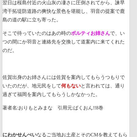
翌日は桜島付近の火山灰の凄さに圧倒されてから、諫早
湾干拓堤防道路の爽快な景色を堪能し、羽音の提案で鹿
島の道の駅に立ち寄った。
そこで待っていたのはあの時の
ボルティお姉さん
で、い
つの間にか羽音と連絡先を交換して道案内に来てくれた
のだ。
佐賀出身のお姉さんには佐賀を案内してもらうつもりで
いたのだが、地元民をして
何もない
と言われては、通り
過ぎて福岡を案内してもらうしかなかった。
著者名:おりもとみまな 引用元:ばくおん!!8巻
にわかせんべい
なるご当地お土産とそのCMを教えてもら