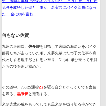
想、漫画を無料で読める方法を紹介。 どうにかこうにか
免許を取得した聖と千雨が、名実共にバイク部員になっ
た。 金に物を言わ...
何もない佐賀
九州の最南端、
佐多岬
を目指して宮崎の海沿いをバイク
部員たちが走っていた頃、来夢先輩はたづ子の仕事を肩
代わりする理不尽さに思い至り、Ninjaに飛び乗って部員
たちの後を追い始めた。
その道中、750RS通称
Z2
を駆る自分とそっくりでも言葉
を喋る、
黒来夢
と遭遇する。
来夢先輩の腕をもってしても黒来夢を振り切る事ができ