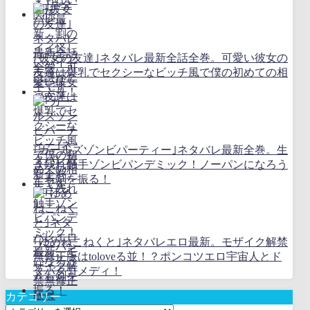
｢彼女の友達｣ネタバレ最新全話全巻。可愛い彼女の
友達は爆乳でセクシーなビッチ風で僕の初めての相
手です
｢ガールズゾンビパーティー｣ネタバレ最新全巻。生
き残れ触手ゾンビパンデミック！ノーパンになろう
とも剣を振る！
｢ゆめねこねくと｣ネタバレエロ最新。モザイク解禁
無修正版はtoloveる並！？ポンコツエロ宇宙人とド
タバタコメディ！
カテゴリー