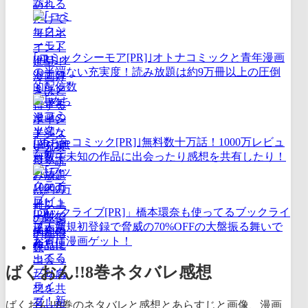
ム！
｢コミックシーモア[PR]｣オトナコミックと青年漫画
の半端ない充実度！読み放題は約9万冊以上の圧倒
的配信数
｢めちゃコミック[PR]｣無料数十万話！1000万レビュ
ー数で未知の作品に出会ったり感想を共有したり！
｢ブックライブ[PR]」橋本環奈も使ってるブックライ
ブ！新規初登録で脅威の70%OFFの大盤振る舞いで
お得に漫画ゲット！
ばくおん!!8巻ネタバレ感想
ばくおん!!8巻のネタバレと感想とあらすじと画像、漫画