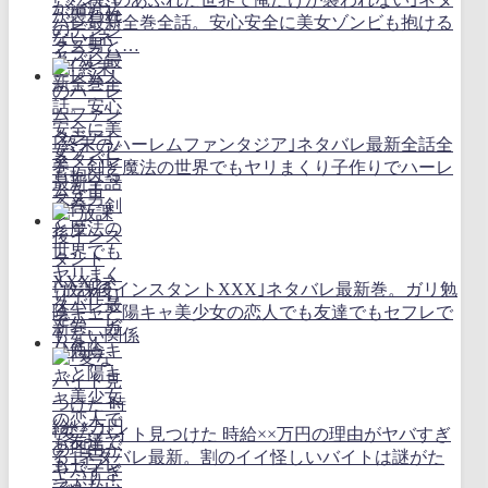
バレ最新全巻全話。安心安全に美女ゾンビも抱ける
クズ男と…
｢終末のハーレムファンタジア｣ネタバレ最新全話全
巻。剣と魔法の世界でもヤリまくり子作りでハーレ
ムを！
｢放課後インスタントXXX｣ネタバレ最新巻。ガリ勉
陰キャと陽キャ美少女の恋人でも友達でもセフレで
もない関係
｢変なバイト見つけた 時給××万円の理由がヤバすぎ
る｣ネタバレ最新。割のイイ怪しいバイトは謎がた
っぷり！