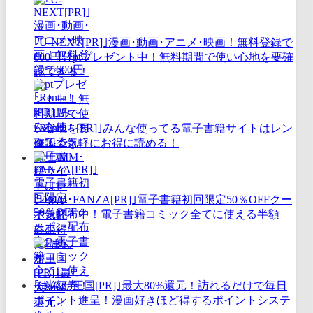
｢U-NEXT[PR]｣漫画･動画･アニメ･映画！無料登録で
600円分ptプレゼント中！無料期間で使い心地を要確
認できる！
｢Renta！[PR]｣みんな使ってる電子書籍サイトはレン
タルで気軽にお得に読める！
｢DMM･FANZA[PR]｣電子書籍初回限定50％OFFクー
ポン配布中！電子書籍コミック全てに使える半額
券！
｢まんが王国[PR]｣最大80%還元！訪れるだけで毎日
ポイント進呈！漫画好きほど得するポイントシステ