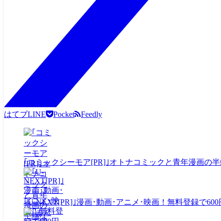
はてブ
LINE
Pocket
Feedly
｢コミックシーモア[PR]｣オトナコミックと青年漫画
｢U-NEXT[PR]｣漫画･動画･アニメ･映画！無料登録