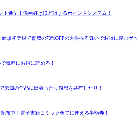
ポイント進呈！漫画好きほど得するポイントシステム！
！新規初登録で脅威の70%OFFの大盤振る舞いでお得に漫画ゲ
タルで気軽にお得に読める！
ュー数で未知の作品に出会ったり感想を共有したり！
クーポン配布中！電子書籍コミック全てに使える半額券！