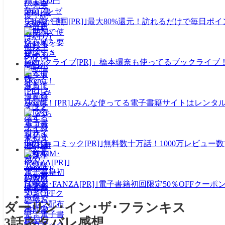
｢まんが王国[PR]｣最大80%還元！訪れるだけで毎日
｢ブックライブ[PR]」橋本環奈も使ってるブックライブ
｢Renta！[PR]｣みんな使ってる電子書籍サイトはレン
｢めちゃコミック[PR]｣無料数十万話！1000万レビ
｢DMM･FANZA[PR]｣電子書籍初回限定50％OFF
ダーリン･イン･ザ･フランキス
3話ネタバレ感想