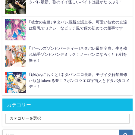
タバレ最新。割のイイ怪しいバイトは謎がたっぷり！
｢彼女の友達｣ネタバレ最新全話全巻。可愛い彼女の友達
は爆乳でセクシーなビッチ風で僕の初めての相手です
｢ガールズゾンビパーティー｣ネタバレ最新全巻。生き残
れ触手ゾンビパンデミック！ノーパンになろうとも剣を
振る！
｢ゆめねこねくと｣ネタバレエロ最新。モザイク解禁無修
正版はtoloveる並！？ポンコツエロ宇宙人とドタバタコメ
ディ！
カテゴリー