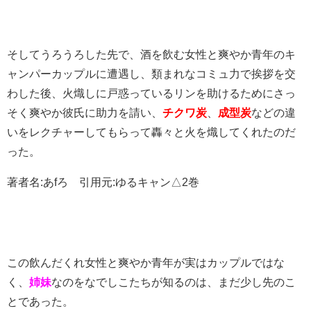
そしてうろうろした先で、酒を飲む女性と爽やか青年のキ
ャンパーカップルに遭遇し、類まれなコミュ力で挨拶を交
わした後、火熾しに戸惑っているリンを助けるためにさっ
そく爽やか彼氏に助力を請い、
チクワ炭
、
成型炭
などの違
いをレクチャーしてもらって轟々と火を熾してくれたのだ
った。
著者名:あfろ 引用元:ゆるキャン△2巻
この飲んだくれ女性と爽やか青年が実はカップルではな
く、
姉妹
なのをなでしこたちが知るのは、まだ少し先のこ
とであった。