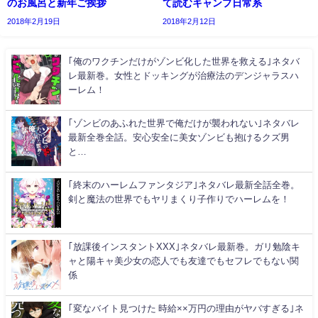
のお風呂と新年ご挨拶
て読むキャンプ日常系
2018年2月19日
2018年2月12日
｢俺のワクチンだけがゾンビ化した世界を救える｣ネタバ
レ最新巻。女性とドッキングが治療法のデンジャラスハ
ーレム！
｢ゾンビのあふれた世界で俺だけが襲われない｣ネタバレ
最新全巻全話。安心安全に美女ゾンビも抱けるクズ男
と…
｢終末のハーレムファンタジア｣ネタバレ最新全話全巻。
剣と魔法の世界でもヤリまくり子作りでハーレムを！
｢放課後インスタントXXX｣ネタバレ最新巻。ガリ勉陰キ
ャと陽キャ美少女の恋人でも友達でもセフレでもない関
係
｢変なバイト見つけた 時給××万円の理由がヤバすぎる｣ネ