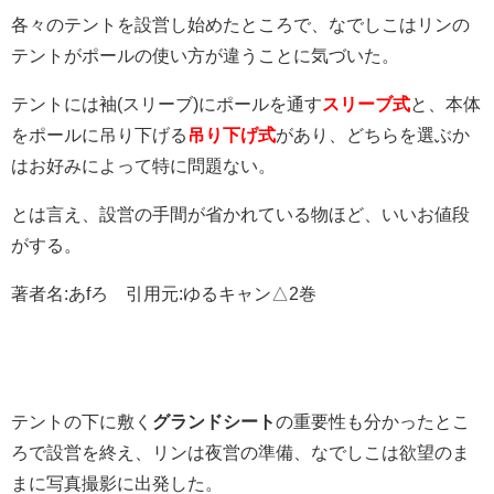
各々のテントを設営し始めたところで、なでしこはリンの
テントがポールの使い方が違うことに気づいた。
テントには袖(スリーブ)にポールを通す
スリーブ式
と、本体
をポールに吊り下げる
吊り下げ式
があり、どちらを選ぶか
はお好みによって特に問題ない。
とは言え、設営の手間が省かれている物ほど、いいお値段
がする。
著者名:あfろ 引用元:ゆるキャン△2巻
テントの下に敷く
グランドシート
の重要性も分かったとこ
ろで設営を終え、リンは夜営の準備、なでしこは欲望のま
まに写真撮影に出発した。