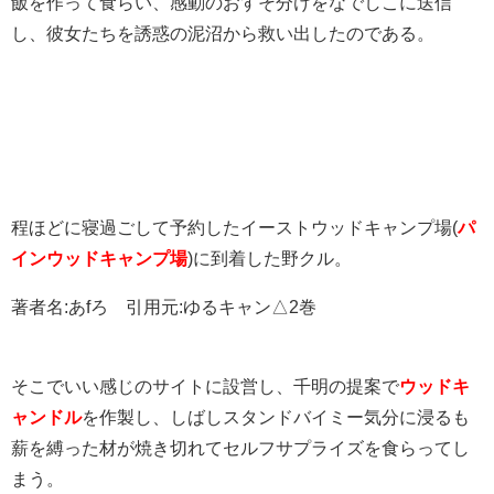
飯を作って食らい、感動のおすそ分けをなでしこに送信
し、彼女たちを誘惑の泥沼から救い出したのである。
程ほどに寝過ごして予約したイーストウッドキャンプ場(
パ
インウッドキャンプ場
)に到着した野クル。
著者名:あfろ 引用元:ゆるキャン△2巻
そこでいい感じのサイトに設営し、千明の提案で
ウッドキ
ャンドル
を作製し、しばしスタンドバイミー気分に浸るも
薪を縛った材が焼き切れてセルフサプライズを食らってし
まう。