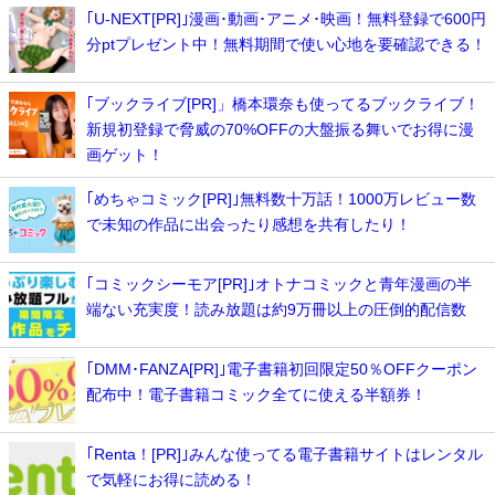
｢U-NEXT[PR]｣漫画･動画･アニメ･映画！無料登録で600円
分ptプレゼント中！無料期間で使い心地を要確認できる！
｢ブックライブ[PR]」橋本環奈も使ってるブックライブ！
新規初登録で脅威の70%OFFの大盤振る舞いでお得に漫
画ゲット！
｢めちゃコミック[PR]｣無料数十万話！1000万レビュー数
で未知の作品に出会ったり感想を共有したり！
｢コミックシーモア[PR]｣オトナコミックと青年漫画の半
端ない充実度！読み放題は約9万冊以上の圧倒的配信数
｢DMM･FANZA[PR]｣電子書籍初回限定50％OFFクーポン
配布中！電子書籍コミック全てに使える半額券！
｢Renta！[PR]｣みんな使ってる電子書籍サイトはレンタル
で気軽にお得に読める！