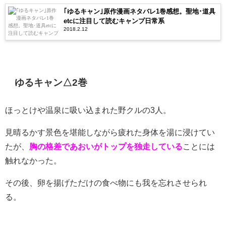
｢ゆるキャン｣原作漫画ネタバレ1巻感想。聖地･道具
etcに注目して読むキャンプ日常系
2018.2.12
ゆるキャン△2巻
ほっとけや温泉に吸い込まれた野クルの3人。
見晴るかす景色を堪能しながら疲れた身体を湯に浸けてい
たが、
胸の格差であおいがトップを独走している
ことには
触れなかった。
その後、卵を揚げただけの食べ物にも我を忘れさせられ
る。