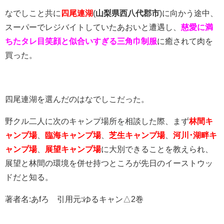
なでしこと共に
四尾連湖
(
山梨県西八代郡市
)に向かう途中、
スーパーでレジバイトしていたあおいと遭遇し、
慈愛に満
ちたタレ目笑顔と似合いすぎる三角巾制服
に癒されて肉を
買った。
四尾連湖を選んだのはなでしこだった。
野クル二人に次のキャンプ場所を相談した際、まず
林間キ
ャンプ場
、
臨海キャンプ場
、
芝生キャンプ場
、
河川･湖畔キ
ャンプ場
、
展望キャンプ場
に大別できることを教えられ、
展望と林間の環境を併せ持つところが先日のイーストウッ
ドだと知る。
著者名:あfろ 引用元:ゆるキャン△2巻