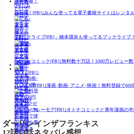
｢Renta！[PR]｣みんな使ってる電子書籍サイトはレン
｢ブックライブ[PR]」橋本環奈も使ってるブックライブ
｢めちゃコミック[PR]｣無料数十万話！1000万レビ
｢U-NEXT[PR]｣漫画･動画･アニメ･映画！無料登録
｢コミックシーモア[PR]｣オトナコミックと青年漫画
ダーリンインザフランキス
12話13話ネタバレ感想