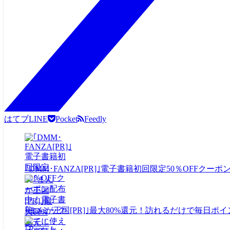
はてブ
LINE
Pocket
Feedly
｢DMM･FANZA[PR]｣電子書籍初回限定50％OFF
｢まんが王国[PR]｣最大80%還元！訪れるだけで毎日