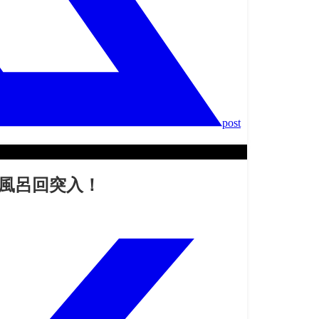
post
お風呂回突入！