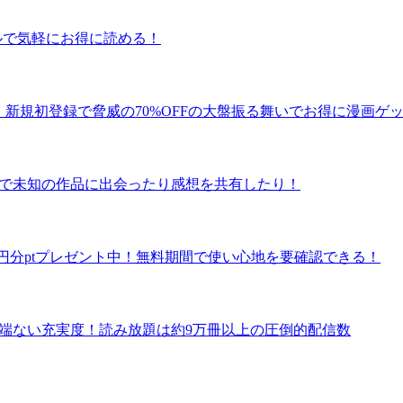
タルで気軽にお得に読める！
！新規初登録で脅威の70%OFFの大盤振る舞いでお得に漫画ゲ
ュー数で未知の作品に出会ったり感想を共有したり！
で600円分ptプレゼント中！無料期間で使い心地を要確認できる！
の半端ない充実度！読み放題は約9万冊以上の圧倒的配信数