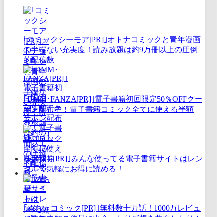
｢コミックシーモア[PR]｣オトナコミックと青年漫画
の半端ない充実度！読み放題は約9万冊以上の圧倒
的配信数
｢DMM･FANZA[PR]｣電子書籍初回限定50％OFFクー
ポン配布中！電子書籍コミック全てに使える半額
券！
｢Renta！[PR]｣みんな使ってる電子書籍サイトはレン
タルで気軽にお得に読める！
｢めちゃコミック[PR]｣無料数十万話！1000万レビュ