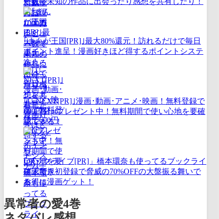
ー数で未知の作品に出会ったり感想を共有したり！
｢まんが王国[PR]｣最大80%還元！訪れるだけで毎日
ポイント進呈！漫画好きほど得するポイントシステ
ム！
｢U-NEXT[PR]｣漫画･動画･アニメ･映画！無料登録で
600円分ptプレゼント中！無料期間で使い心地を要確
認できる！
｢ブックライブ[PR]」橋本環奈も使ってるブックライ
ブ！新規初登録で脅威の70%OFFの大盤振る舞いで
お得に漫画ゲット！
異常者の愛4巻
ネタバレ感想