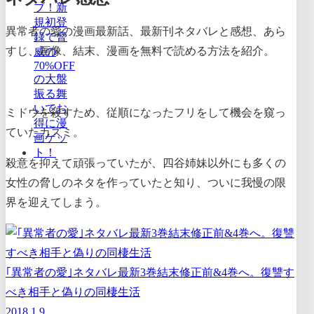
異常者の愛の漫画最新話、最新刊ネタバレと感想、あら
すじ、画像、結末、漫画を無料で読める方法を紹介。
ミドウを殺すため、従順になったフリをして機会を窺っ
ていたカズミ。
殺意を抑えて頑張っていたが、四谷姉妹以外にも多くの
女性の脅しのネタを作っていたと知り、ついに我慢の限
界を迎えてしまう。
｢異常者の愛｣ネタバレ最新3巻結末修正前&4巻へ。復讐す
べき相手と偽りの同棲生活
2018.1.9