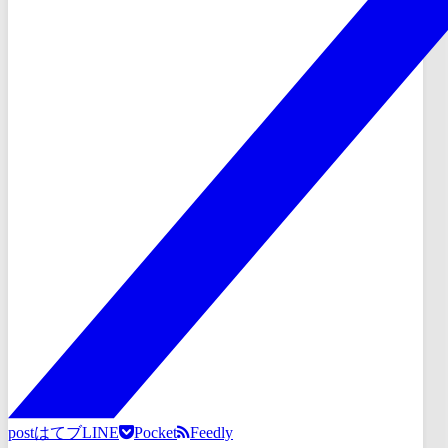
post
はてブ
LINE
Pocket
Feedly