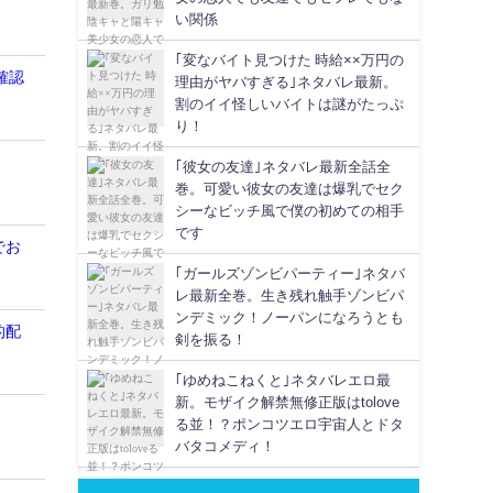
い関係
｢変なバイト見つけた 時給××万円の
確認
理由がヤバすぎる｣ネタバレ最新。
割のイイ怪しいバイトは謎がたっぷ
り！
！
｢彼女の友達｣ネタバレ最新全話全
巻。可愛い彼女の友達は爆乳でセク
シーなビッチ風で僕の初めての相手
です
でお
｢ガールズゾンビパーティー｣ネタバ
レ最新全巻。生き残れ触手ゾンビパ
ンデミック！ノーパンになろうとも
的配
剣を振る！
｢ゆめねこねくと｣ネタバレエロ最
新。モザイク解禁無修正版はtolove
る並！？ポンコツエロ宇宙人とドタ
バタコメディ！