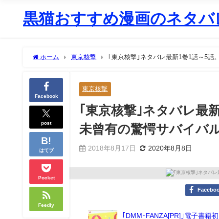
黒猫おすすめ漫画のネタバレ
ホーム
東京核撃
｢東京核撃｣ネタバレ最新1巻1話～5
東京核撃
Facebook
｢東京核撃｣ネタバレ最
post
未曾有の驚愕サバイバ
2018年8月17日
2020年8月8日
はてブ
Pocket
Facebo
Feedly
｢DMM･FANZA[PR]｣電