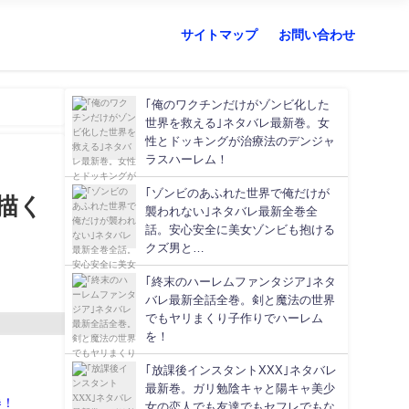
サイトマップ
お問い合わせ
｢俺のワクチンだけがゾンビ化した
世界を救える｣ネタバレ最新巻。女
性とドッキングが治療法のデンジャ
ラスハーレム！
｢ゾンビのあふれた世界で俺だけが
描く
襲われない｣ネタバレ最新全巻全
話。安心安全に美女ゾンビも抱ける
クズ男と…
｢終末のハーレムファンタジア｣ネタ
バレ最新全話全巻。剣と魔法の世界
でもヤリまくり子作りでハーレム
を！
｢放課後インスタントXXX｣ネタバレ
最新巻。ガリ勉陰キャと陽キャ美少
券！
女の恋人でも友達でもセフレでもな