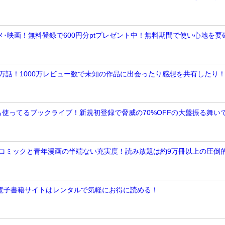
画･アニメ･映画！無料登録で600円分ptプレゼント中！無料期間で使い心地を要
数十万話！1000万レビュー数で未知の作品に出会ったり感想を共有したり
奈も使ってるブックライブ！新規初登録で脅威の70%OFFの大盤振る舞い
トナコミックと青年漫画の半端ない充実度！読み放題は約9万冊以上の圧倒
ってる電子書籍サイトはレンタルで気軽にお得に読める！