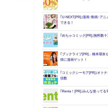
｢U-NEXT[PR]｣漫画･動
できる！
｢めちゃコミック[PR]｣無料
｢ブックライブ[PR]」橋本環
得に漫画ゲット！
｢コミックシーモア[PR]｣オ
信数
｢Renta！[PR]｣みんな使