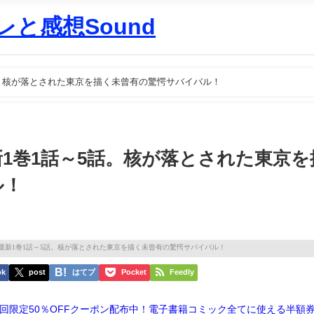
と感想Sound
話。核が落とされた東京を描く未曾有の驚愕サバイバル！
新1巻1話～5話。核が落とされた東京を
ル！
ok
post
はてブ
Pocket
Feedly
子書籍初回限定50％OFFクーポン配布中！電子書籍コミック全てに使える半額