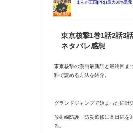
｢まんが王国[PR]｣最大80
東京核撃1巻1話2話3話
ネタバレ感想
東京核撃の漫画最新話と最終回ま
料で読める方法を紹介。
グランドジャンプで始まった細野
放射線防護・防災監修に高田純を
る。