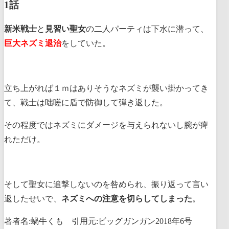
1話
新米戦士
と
見習い聖女
の二人パーティは下水に潜って、
巨大ネズミ退治
をしていた。
立ち上がれば１ｍはありそうなネズミが襲い掛かってき
て、戦士は咄嗟に盾で防御して弾き返した。
その程度ではネズミにダメージを与えられないし腕が痺
れただけ。
そして聖女に追撃しないのを咎められ、振り返って言い
返したせいで、
ネズミへの注意を切らしてしまった
。
著者名:蝸牛くも 引用元:ビッグガンガン2018年6号