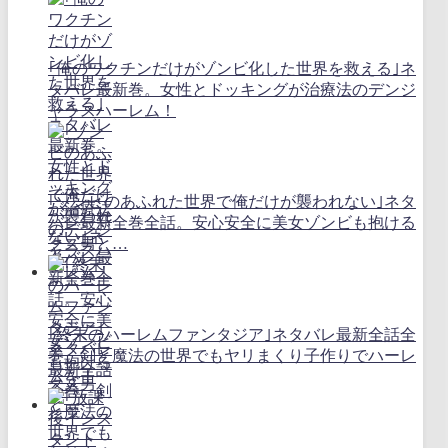
｢俺のワクチンだけがゾンビ化した世界を救える｣ネ
タバレ最新巻。女性とドッキングが治療法のデンジ
ャラスハーレム！
｢ゾンビのあふれた世界で俺だけが襲われない｣ネタ
バレ最新全巻全話。安心安全に美女ゾンビも抱ける
クズ男と…
｢終末のハーレムファンタジア｣ネタバレ最新全話全
巻。剣と魔法の世界でもヤリまくり子作りでハーレ
ムを！