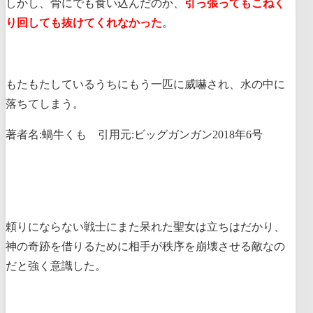
しかし、骨にでも食い込んだのか、
引っ張ってもこねく
り回しても抜けてくれなかった
。
もたもたしているうちにもう一匹に威嚇され、水の中に
落ちてしまう。
著者名:蝸牛くも 引用元:ビッグガンガン2018年6号
頼りにならない戦士にまた呆れた聖女は立ちはだかり、
神の奇跡を借りるために相手が秩序を崩壊させる敵なの
だと強く意識した。