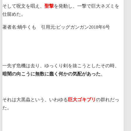
そして呪文を唱え、
聖撃
を発動し、一撃で巨大ネズミを
仕留めた。
著者名:蝸牛くも 引用元:ビッグガンガン2018年6号
一先ず危機は去り、ゆっくり剣を抜こうとしたその時、
暗闇の向こうに無数に蠢く何かの気配があった
。
それは大黒蟲という、いわゆる
巨大ゴキブリ
の群れだっ
た。