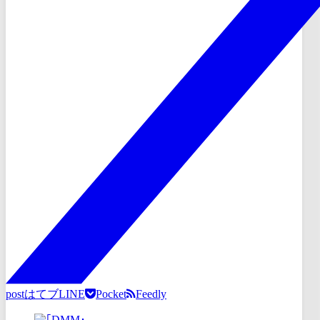
post
はてブ
LINE
Pocket
Feedly