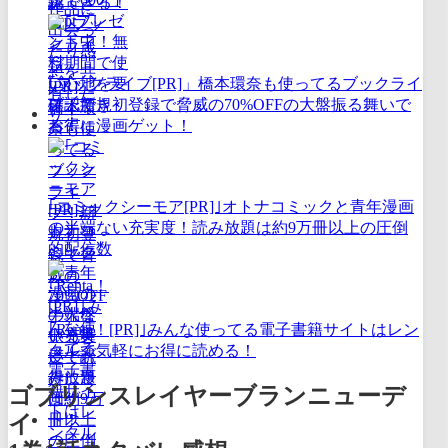
認できる！
｢ブックライブ[PR]」橋本環奈も使ってるブックライ
ブ！新規初登録で脅威の70%OFFの大盤振る舞いで
お得に漫画ゲット！
｢コミックシーモア[PR]｣オトナコミックと青年漫画
の半端ない充実度！読み放題は約9万冊以上の圧倒
的配信数
｢Renta！[PR]｣みんな使ってる電子書籍サイトはレン
タルで気軽にお得に読める！
ゴブリンスレイヤーブランニューデ
イ