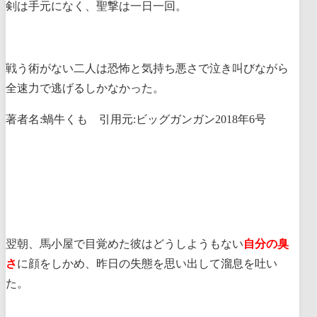
剣は手元になく、聖撃は一日一回。
戦う術がない二人は恐怖と気持ち悪さで泣き叫びながら
全速力で逃げるしかなかった。
著者名:蝸牛くも 引用元:ビッグガンガン2018年6号
翌朝、馬小屋で目覚めた彼はどうしようもない
自分の臭
さ
に顔をしかめ、昨日の失態を思い出して溜息を吐い
た。