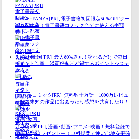
｢DMM･FANZA[PR]｣電子書籍初回限定50％OFFクー
ポン配布中！電子書籍コミック全てに使える半額
券！
｢まんが王国[PR]｣最大80%還元！訪れるだけで毎日
ポイント進呈！漫画好きほど得するポイントシステ
ム！
｢めちゃコミック[PR]｣無料数十万話！1000万レビュ
ー数で未知の作品に出会ったり感想を共有したり！
｢U-NEXT[PR]｣漫画･動画･アニメ･映画！無料登録で
600円分ptプレゼント中！無料期間で使い心地を要確