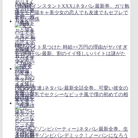
｢放課後インスタントXXX｣ネタバレ最新巻。ガリ勉
陰キャと陽キャ美少女の恋人でも友達でもセフレで
もない関係
｢変なバイト見つけた 時給××万円の理由がヤバすぎ
る｣ネタバレ最新。割のイイ怪しいバイトは謎がた
っぷり！
｢彼女の友達｣ネタバレ最新全話全巻。可愛い彼女の
友達は爆乳でセクシーなビッチ風で僕の初めての相
手です
｢ガールズゾンビパーティー｣ネタバレ最新全巻。生
き残れ触手ゾンビパンデミック！ノーパンになろう