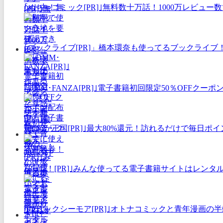
｢めちゃコミック[PR]｣無料数十万話！1000万レビ
｢ブックライブ[PR]」橋本環奈も使ってるブックライブ
｢DMM･FANZA[PR]｣電子書籍初回限定50％OFF
｢まんが王国[PR]｣最大80%還元！訪れるだけで毎日
｢Renta！[PR]｣みんな使ってる電子書籍サイトはレン
｢コミックシーモア[PR]｣オトナコミックと青年漫画