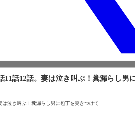
0話11話12話。妻は泣き叫ぶ！糞漏らし