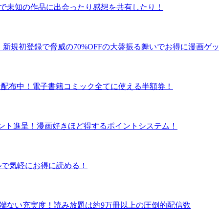
ュー数で未知の作品に出会ったり感想を共有したり！
！新規初登録で脅威の70%OFFの大盤振る舞いでお得に漫画ゲ
クーポン配布中！電子書籍コミック全てに使える半額券！
ポイント進呈！漫画好きほど得するポイントシステム！
タルで気軽にお得に読める！
の半端ない充実度！読み放題は約9万冊以上の圧倒的配信数