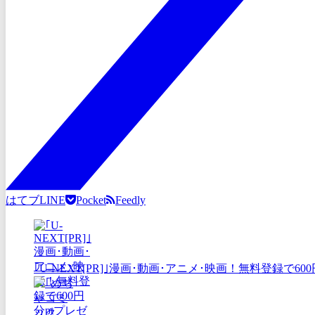
はてブ
LINE
Pocket
Feedly
｢U-NEXT[PR]｣漫画･動画･アニメ･映画！無料登録