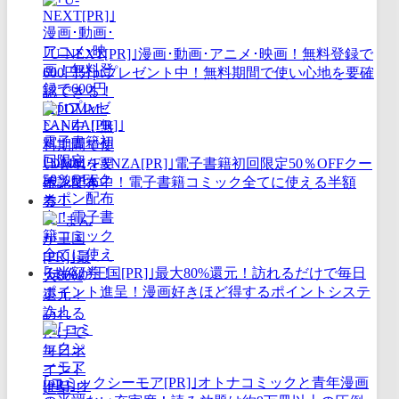
｢U-NEXT[PR]｣漫画･動画･アニメ･映画！無料登録で
600円分ptプレゼント中！無料期間で使い心地を要確
認できる！
｢DMM･FANZA[PR]｣電子書籍初回限定50％OFFクー
ポン配布中！電子書籍コミック全てに使える半額
券！
｢まんが王国[PR]｣最大80%還元！訪れるだけで毎日
ポイント進呈！漫画好きほど得するポイントシステ
ム！
｢コミックシーモア[PR]｣オトナコミックと青年漫画