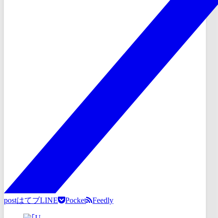
post
はてブ
LINE
Pocket
Feedly