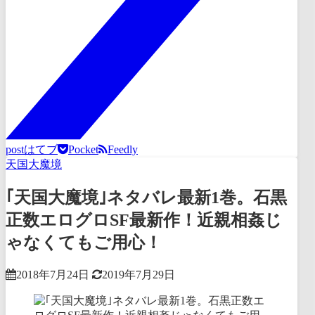
post
はてブ
Pocket
Feedly
天国大魔境
｢天国大魔境｣ネタバレ最新1巻。石黒
正数エログロSF最新作！近親相姦じ
ゃなくてもご用心！
2018年7月24日
2019年7月29日