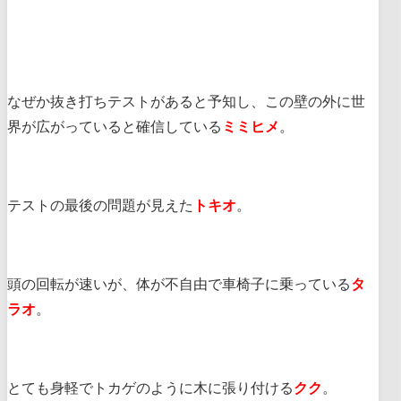
なぜか抜き打ちテストがあると予知し、この壁の外に世
界が広がっていると確信している
ミミヒメ
。
テストの最後の問題が見えた
トキオ
。
頭の回転が速いが、体が不自由で車椅子に乗っている
タ
ラオ
。
とても身軽でトカゲのように木に張り付ける
クク
。