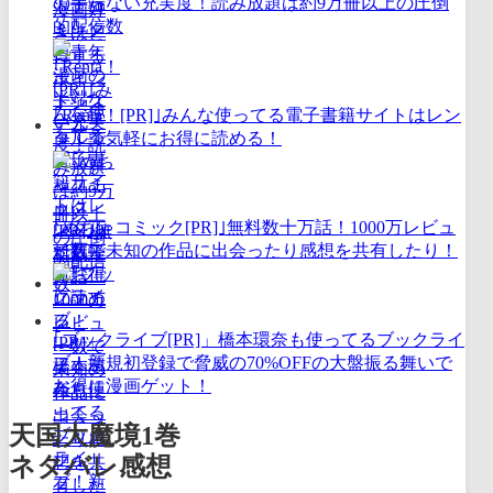
の半端ない充実度！読み放題は約9万冊以上の圧倒
的配信数
｢Renta！[PR]｣みんな使ってる電子書籍サイトはレン
タルで気軽にお得に読める！
｢めちゃコミック[PR]｣無料数十万話！1000万レビュ
ー数で未知の作品に出会ったり感想を共有したり！
｢ブックライブ[PR]」橋本環奈も使ってるブックライ
ブ！新規初登録で脅威の70%OFFの大盤振る舞いで
お得に漫画ゲット！
天国大魔境1巻
ネタバレ感想