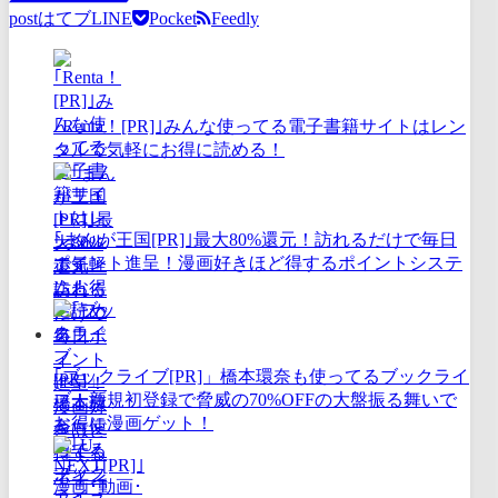
post
はてブ
LINE
Pocket
Feedly
｢Renta！[PR]｣みんな使ってる電子書籍サイトはレン
タルで気軽にお得に読める！
｢まんが王国[PR]｣最大80%還元！訪れるだけで毎日
ポイント進呈！漫画好きほど得するポイントシステ
ム！
｢ブックライブ[PR]」橋本環奈も使ってるブックライ
ブ！新規初登録で脅威の70%OFFの大盤振る舞いで
お得に漫画ゲット！