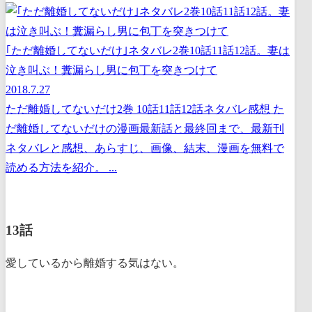
｢ただ離婚してないだけ｣ネタバレ2巻10話11話12話。妻は
泣き叫ぶ！糞漏らし男に包丁を突きつけて
2018.7.27
ただ離婚してないだけ2巻 10話11話12話ネタバレ感想 た
だ離婚してないだけの漫画最新話と最終回まで、最新刊
ネタバレと感想、あらすじ、画像、結末、漫画を無料で
読める方法を紹介。 ...
13話
愛しているから離婚する気はない。