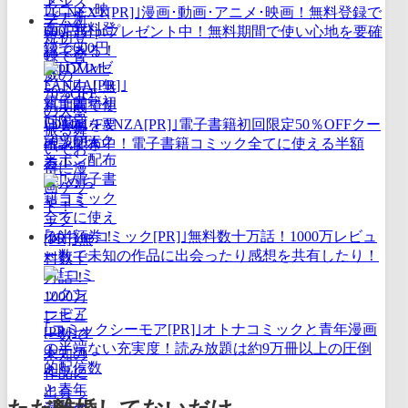
｢U-NEXT[PR]｣漫画･動画･アニメ･映画！無料登録で
600円分ptプレゼント中！無料期間で使い心地を要確
認できる！
｢DMM･FANZA[PR]｣電子書籍初回限定50％OFFクー
ポン配布中！電子書籍コミック全てに使える半額
券！
｢めちゃコミック[PR]｣無料数十万話！1000万レビュ
ー数で未知の作品に出会ったり感想を共有したり！
｢コミックシーモア[PR]｣オトナコミックと青年漫画
の半端ない充実度！読み放題は約9万冊以上の圧倒
的配信数