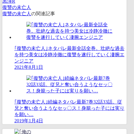
黒澤R
復讐の未亡人
復讐の未亡人
の関連記事
｢復讐の未亡人｣ネタバレ最新全話全巻。壮絶な過去
を持つ美女は冷静冷徹に復讐を遂行していく凄腕エ
ンジニア
2021年8月1日
｢復讐の未亡人｣続編ネタバレ最新7巻32話33話。従
兄と奪い合うようなセッ〇ス！身籠った子には実り
を願い…
2019年1月4日