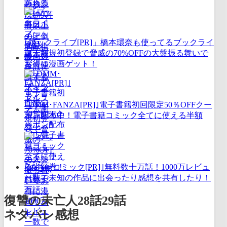
ム！
｢ブックライブ[PR]」橋本環奈も使ってるブックライ
ブ！新規初登録で脅威の70%OFFの大盤振る舞いで
お得に漫画ゲット！
｢DMM･FANZA[PR]｣電子書籍初回限定50％OFFクー
ポン配布中！電子書籍コミック全てに使える半額
券！
｢めちゃコミック[PR]｣無料数十万話！1000万レビュ
ー数で未知の作品に出会ったり感想を共有したり！
復讐の未亡人28話29話
ネタバレ感想