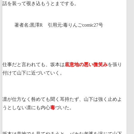
話を装って覗き込もうとまでする。
著者名:黒澤R 引用元:毒りんごcomic27号
仕事だと言われても、坂本は
底意地の悪い微笑み
を張り
付けて山下に近づいていく。
凛が仕方なく咎めても聞く耳持たず、山下は強く止めよ
うとしない凛にも内心
毒
づいた。
坂本は意地でも見てやろうと、バカな老婆を演じて山下