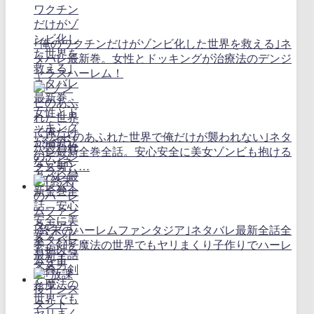
｢俺のワクチンだけがゾンビ化した世界を救える｣ネ
タバレ最新巻。女性とドッキングが治療法のデンジ
ャラスハーレム！
｢ゾンビのあふれた世界で俺だけが襲われない｣ネタ
バレ最新全巻全話。安心安全に美女ゾンビも抱ける
クズ男と…
｢終末のハーレムファンタジア｣ネタバレ最新全話全
巻。剣と魔法の世界でもヤリまくり子作りでハーレ
ムを！