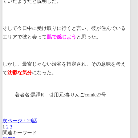
ていたようだと説明した。
そして今日中に受け取りに行くと言い、彼が住んでいる
エリアで彼と会って
肌で感じよう
と思った。
しかし、最寄じゃない渋谷を指定され、その意味を考え
て
沈鬱な気分
になった。
著者名:黒澤R 引用元:毒りんごcomic27号
次ページ：
29話
1
2
3
関連キーワード