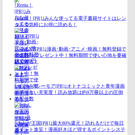
｢Renta！[PR]｣みんな使ってる電子書籍サイトはレン
タルで気軽にお得に読める！
｢U-NEXT[PR]｣漫画･動画･アニメ･映画！無料登録で
600円分ptプレゼント中！無料期間で使い心地を要確
認できる！
｢コミックシーモア[PR]｣オトナコミックと青年漫画
の半端ない充実度！読み放題は約9万冊以上の圧倒
的配信数
｢まんが王国[PR]｣最大80%還元！訪れるだけで毎日
ポイント進呈！漫画好きほど得するポイントシステ