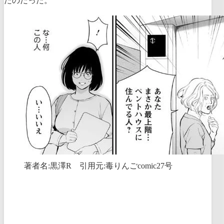
たのだった。
著者名:黒澤R 引用元:毒りんごcomic27号