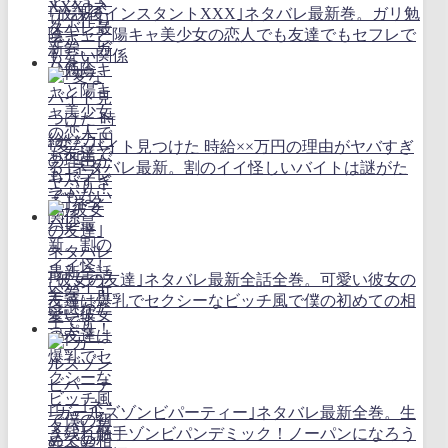
｢放課後インスタントXXX｣ネタバレ最新巻。ガリ勉
陰キャと陽キャ美少女の恋人でも友達でもセフレで
もない関係
｢変なバイト見つけた 時給××万円の理由がヤバすぎ
る｣ネタバレ最新。割のイイ怪しいバイトは謎がた
っぷり！
｢彼女の友達｣ネタバレ最新全話全巻。可愛い彼女の
友達は爆乳でセクシーなビッチ風で僕の初めての相
手です
｢ガールズゾンビパーティー｣ネタバレ最新全巻。生
き残れ触手ゾンビパンデミック！ノーパンになろう