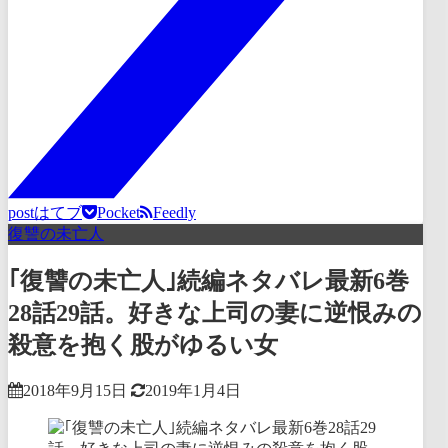
post
はてブ
Pocket
Feedly
復讐の未亡人
｢復讐の未亡人｣続編ネタバレ最新6巻
28話29話。好きな上司の妻に逆恨みの
殺意を抱く股がゆるい女
2018年9月15日
2019年1月4日