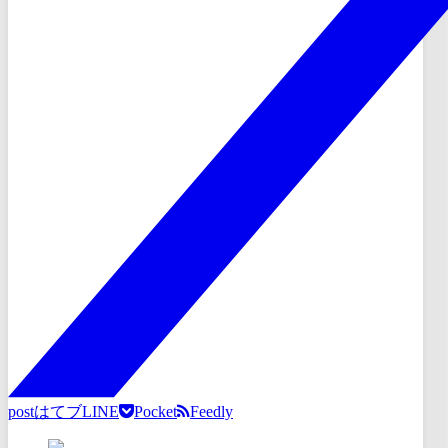
post
はてブ
LINE
Pocket
Feedly