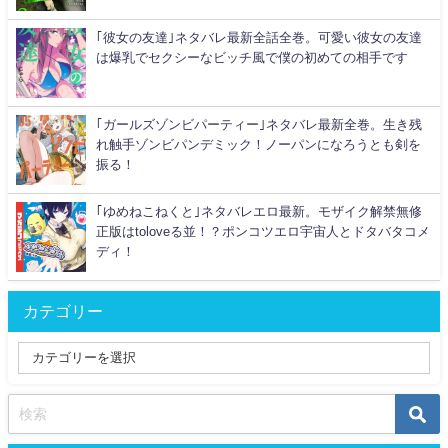
｢彼女の友達｣ネタバレ最新全話全巻。可愛い彼女の友達
は爆乳でセクシーなビッチ風で僕の初めての相手です
｢ガールズゾンビパーティー｣ネタバレ最新全巻。生き残
れ触手ゾンビパンデミック！ノーパンになろうとも剣を
振る！
｢ゆめねこねくと｣ネタバレエロ最新。モザイク解禁無修
正版はtoloveる並！？ポンコツエロ宇宙人とドタバタコメ
ディ！
カテゴリー