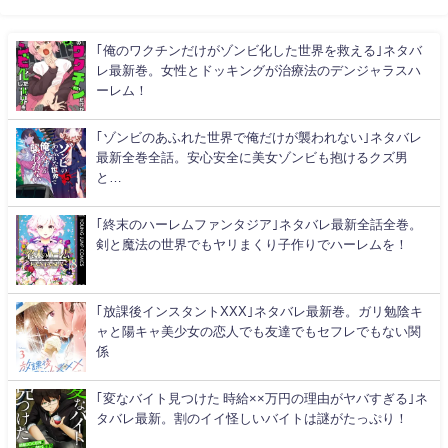
｢俺のワクチンだけがゾンビ化した世界を救える｣ネタバ
レ最新巻。女性とドッキングが治療法のデンジャラスハ
ーレム！
｢ゾンビのあふれた世界で俺だけが襲われない｣ネタバレ
最新全巻全話。安心安全に美女ゾンビも抱けるクズ男
と…
｢終末のハーレムファンタジア｣ネタバレ最新全話全巻。
剣と魔法の世界でもヤリまくり子作りでハーレムを！
｢放課後インスタントXXX｣ネタバレ最新巻。ガリ勉陰キ
ャと陽キャ美少女の恋人でも友達でもセフレでもない関
係
｢変なバイト見つけた 時給××万円の理由がヤバすぎる｣ネ
タバレ最新。割のイイ怪しいバイトは謎がたっぷり！