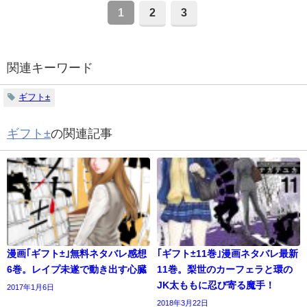
1
2
3
関連キーワード
ギフト±
ギフト±
の関連記事
漫画｢ギフト±｣無料ネタバレ感想
｢ギフト±11巻｣漫画ネタバレ最新
6巻。レイプ未遂で動き出す心臓
11巻。梨世のカーフェラと環の
JK太ももに忍び寄る魔手！
2017年1月6日
2018年3月22日