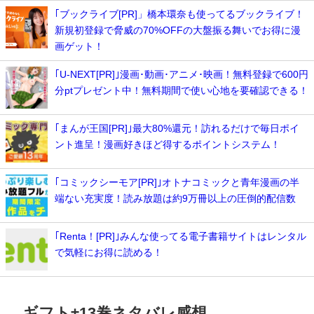
｢ブックライブ[PR]」橋本環奈も使ってるブックライブ！
新規初登録で脅威の70%OFFの大盤振る舞いでお得に漫
画ゲット！
｢U-NEXT[PR]｣漫画･動画･アニメ･映画！無料登録で600円
分ptプレゼント中！無料期間で使い心地を要確認できる！
｢まんが王国[PR]｣最大80%還元！訪れるだけで毎日ポイ
ント進呈！漫画好きほど得するポイントシステム！
｢コミックシーモア[PR]｣オトナコミックと青年漫画の半
端ない充実度！読み放題は約9万冊以上の圧倒的配信数
｢Renta！[PR]｣みんな使ってる電子書籍サイトはレンタル
で気軽にお得に読める！
ギフト±13巻ネタバレ感想