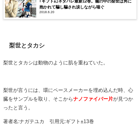
｢ギフト±｣ネタバレ最新12巻。籠の中の梨世は男に
抱かれて騙し騙され涙しながら喘ぐ
2018.6.20
梨世とタカシ
梨世とタカシは動物のように肌を重ねていた。
梨世が言うには、環にペースメーカーを埋め込んだ時、心
臓をサンプルを取り、そこから
ナノファイバー片
が見つか
ったと言う。
著者名:ナガテユカ 引用元:ギフト±13巻