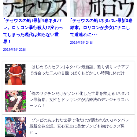
｢テセウスの船｣最新4巻ネタバ
｢テセウスの船｣ネタバレ最新3巻
レ。ロリコン暴行殺人!?変わっ
結末。ロリコンが少女にナニし
てしまった現代は知らない世
て道連れに･･･
界！
2018年3月24日
2018年6月22日
｢はじめてのセフレ｣ネタバレ最新話。割り切りマチアプ
で出会った二人の甘酸っぱくもどかしい時間に体だけ
｢俺のワクチンだけがゾンビ化した世界を救える｣ネタバ
レ最新巻。女性とドッキングが治療法のデンジャラスハ
ーレム！
｢ゾンビのあふれた世界で俺だけが襲われない｣ネタバレ
最新全巻全話。安心安全に美女ゾンビも抱けるクズ男
と…