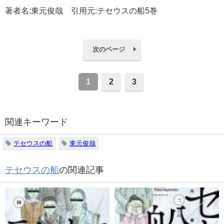
著者名:東元俊哉 引用元:テセウスの船5巻
次のページ
1
2
3
関連キーワード
テセウスの船
東元俊哉
テセウスの船
の関連記事