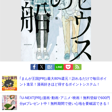
LINE
｢まんが王国[PR]｣最大80%還元！訪れるだけで毎日ポイ
ント進呈！漫画好きほど得するポイントシステム！
｢U-NEXT[PR]｣漫画･動画･アニメ･映画！無料登録で600円
分ptプレゼント中！無料期間で使い心地を要確認できる！