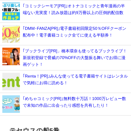
｢コミックシーモア[PR]｣オトナコミックと青年漫画の半
端ない充実度！読み放題は約9万冊以上の圧倒的配信数
｢DMM･FANZA[PR]｣電子書籍初回限定50％OFFクーポン
配布中！電子書籍コミック全てに使える半額券！
｢ブックライブ[PR]」橋本環奈も使ってるブックライブ！
新規初登録で脅威の70%OFFの大盤振る舞いでお得に漫
画ゲット！
｢Renta！[PR]｣みんな使ってる電子書籍サイトはレンタル
で気軽にお得に読める！
｢めちゃコミック[PR]｣無料数十万話！1000万レビュー数
で未知の作品に出会ったり感想を共有したり！
テセウスの船5巻