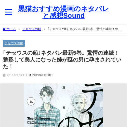
黒猫おすすめ漫画のネタバレ
と感想Sound
ホーム
テセウスの船
｢テセウスの船｣ネタバレ最新5巻。驚愕の連続！整形
して美人になった姉が謎の男に孕まされていた！
テセウスの船
｢テセウスの船｣ネタバレ最新5巻。驚愕の連続！
整形して美人になった姉が謎の男に孕まされてい
た！
2018年9月21日
2019年9月20日