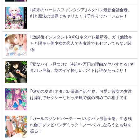
｢終末のハーレムファンタジア｣ネタバレ最新全話全巻。
剣と魔法の世界でもヤリまくり子作りでハーレムを！
｢放課後インスタントXXX｣ネタバレ最新巻。ガリ勉陰キ
ャと陽キャ美少女の恋人でも友達でもセフレでもない関
係
｢変なバイト見つけた 時給××万円の理由がヤバすぎる｣ネ
タバレ最新。割のイイ怪しいバイトは謎がたっぷり！
｢彼女の友達｣ネタバレ最新全話全巻。可愛い彼女の友達
は爆乳でセクシーなビッチ風で僕の初めての相手です
｢ガールズゾンビパーティー｣ネタバレ最新全巻。生き残
れ触手ゾンビパンデミック！ノーパンになろうとも剣を
振る！