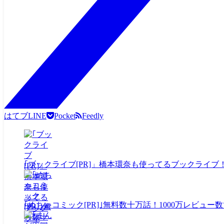
はてブ
LINE
Pocket
Feedly
｢ブックライブ[PR]」橋本環奈も使ってるブックライブ
｢めちゃコミック[PR]｣無料数十万話！1000万レビ