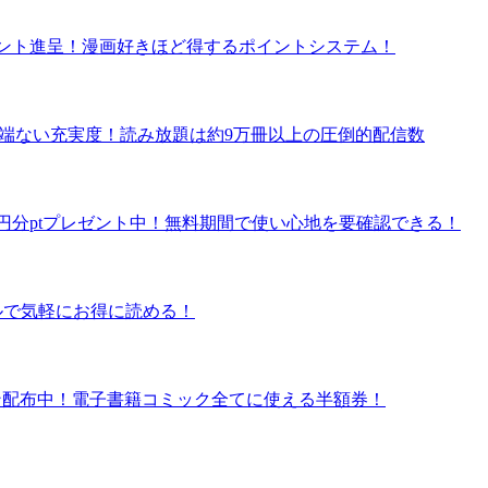
ポイント進呈！漫画好きほど得するポイントシステム！
の半端ない充実度！読み放題は約9万冊以上の圧倒的配信数
で600円分ptプレゼント中！無料期間で使い心地を要確認できる！
タルで気軽にお得に読める！
クーポン配布中！電子書籍コミック全てに使える半額券！