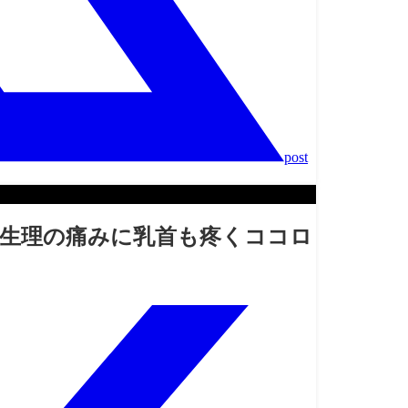
post
！生理の痛みに乳首も疼くココロ