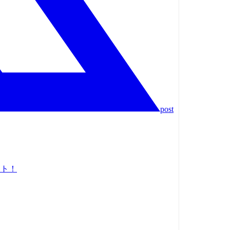
post
ット！