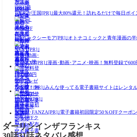
｢まんが王国[PR]｣最大80%還元！訪れるだけで毎日
｢コミックシーモア[PR]｣オトナコミックと青年漫画
｢U-NEXT[PR]｣漫画･動画･アニメ･映画！無料登録
｢Renta！[PR]｣みんな使ってる電子書籍サイトはレン
｢DMM･FANZA[PR]｣電子書籍初回限定50％OFF
ダーリンインザフランキス
30話31話ネタバレ感想