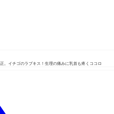
無修正。イチゴのラブキス！生理の痛みに乳首も疼くココロ