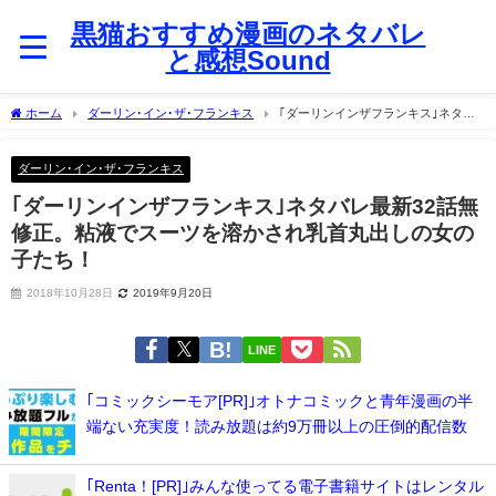
黒猫おすすめ漫画のネタバレ
と感想Sound
ホーム
ダーリン･イン･ザ･フランキス
｢ダーリンインザフランキス｣ネタバ
レ最新32話無修正。粘液でスーツを溶かされ乳首丸出しの女の子たち！
ダーリン･イン･ザ･フランキス
｢ダーリンインザフランキス｣ネタバレ最新32話無
修正。粘液でスーツを溶かされ乳首丸出しの女の
子たち！
2018年10月28日
2019年9月20日
LINE
｢コミックシーモア[PR]｣オトナコミックと青年漫画の半
端ない充実度！読み放題は約9万冊以上の圧倒的配信数
｢Renta！[PR]｣みんな使ってる電子書籍サイトはレンタル