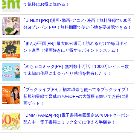
で気軽にお得に読める！
｢U-NEXT[PR]｣漫画･動画･アニメ･映画！無料登録で600円
分ptプレゼント中！無料期間で使い心地を要確認できる！
｢まんが王国[PR]｣最大80%還元！訪れるだけで毎日ポイ
ント進呈！漫画好きほど得するポイントシステム！
｢めちゃコミック[PR]｣無料数十万話！1000万レビュー数
で未知の作品に出会ったり感想を共有したり！
｢ブックライブ[PR]」橋本環奈も使ってるブックライブ！
新規初登録で脅威の70%OFFの大盤振る舞いでお得に漫
画ゲット！
｢DMM･FANZA[PR]｣電子書籍初回限定50％OFFクーポン
配布中！電子書籍コミック全てに使える半額券！