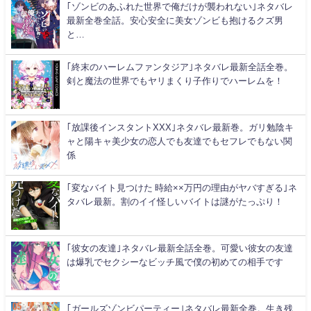
｢ゾンビのあふれた世界で俺だけが襲われない｣ネタバレ
最新全巻全話。安心安全に美女ゾンビも抱けるクズ男
と…
｢終末のハーレムファンタジア｣ネタバレ最新全話全巻。
剣と魔法の世界でもヤリまくり子作りでハーレムを！
｢放課後インスタントXXX｣ネタバレ最新巻。ガリ勉陰キ
ャと陽キャ美少女の恋人でも友達でもセフレでもない関
係
｢変なバイト見つけた 時給××万円の理由がヤバすぎる｣ネ
タバレ最新。割のイイ怪しいバイトは謎がたっぷり！
｢彼女の友達｣ネタバレ最新全話全巻。可愛い彼女の友達
は爆乳でセクシーなビッチ風で僕の初めての相手です
｢ガールズゾンビパーティー｣ネタバレ最新全巻。生き残