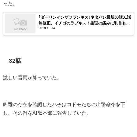
った。
｢ダーリンインザフランキス｣ネタバレ最新30話31話
無修正。イチゴのラブキス！生理の痛みに乳首も疼
2018.10.14
くココロ
32話
激しい雷雨が降っていた。
叫竜の存在を確認したハチはコドモたちに出撃命令を下
し、その旨をAPE本部に報告していた。