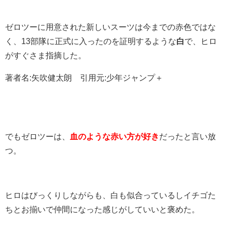
ゼロツーに用意された新しいスーツは今までの赤色ではな
く、13部隊に正式に入ったのを証明するような
白
で、ヒロ
がすぐさま指摘した。
著者名:矢吹健太朗 引用元:少年ジャンプ＋
でもゼロツーは、
血のような赤い方が好き
だったと言い放
つ。
ヒロはびっくりしながらも、白も似合っているしイチゴた
ちとお揃いで仲間になった感じがしていいと褒めた。