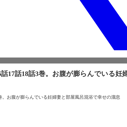
6話17話18話3巻。お腹が膨らんでいる