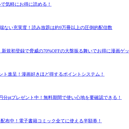
タルで気軽にお得に読める！
の半端ない充実度！読み放題は約9万冊以上の圧倒的配信数
！新規初登録で脅威の70%OFFの大盤振る舞いでお得に漫画ゲ
ポイント進呈！漫画好きほど得するポイントシステム！
で600円分ptプレゼント中！無料期間で使い心地を要確認できる！
クーポン配布中！電子書籍コミック全てに使える半額券！