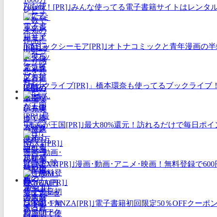
｢Renta！[PR]｣みんな使ってる電子書籍サイトはレン
｢コミックシーモア[PR]｣オトナコミックと青年漫画
｢ブックライブ[PR]」橋本環奈も使ってるブックライブ
｢まんが王国[PR]｣最大80%還元！訪れるだけで毎日
｢U-NEXT[PR]｣漫画･動画･アニメ･映画！無料登録
｢DMM･FANZA[PR]｣電子書籍初回限定50％OFF