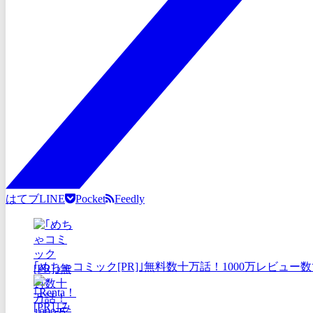
はてブ
LINE
Pocket
Feedly
｢めちゃコミック[PR]｣無料数十万話！1000万レビ