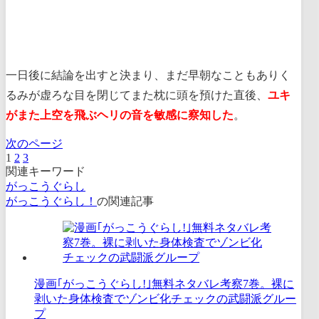
一日後に結論を出すと決まり、まだ早朝なこともありく
るみが虚ろな目を閉じてまた枕に頭を預けた直後、
ユキ
がまた上空を飛ぶヘリの音を敏感に察知した
。
次のページ
1
2
3
関連キーワード
がっこうぐらし
がっこうぐらし！
の関連記事
漫画｢がっこうぐらし!｣無料ネタバレ考察7巻。裸に
剥いた身体検査でゾンビ化チェックの武闘派グルー
プ