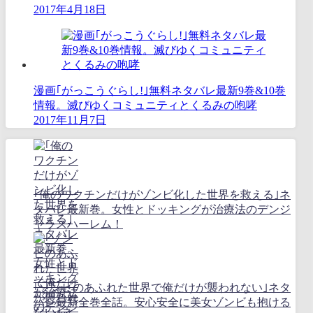
2017年4月18日
漫画｢がっこうぐらし!｣無料ネタバレ最新9巻&10巻
情報。滅びゆくコミュニティとくるみの咆哮
2017年11月7日
｢俺のワクチンだけがゾンビ化した世界を救える｣ネ
タバレ最新巻。女性とドッキングが治療法のデンジ
ャラスハーレム！
｢ゾンビのあふれた世界で俺だけが襲われない｣ネタ
バレ最新全巻全話。安心安全に美女ゾンビも抱ける