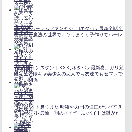
クズ男と…
｢終末のハーレムファンタジア｣ネタバレ最新全話全
巻。剣と魔法の世界でもヤリまくり子作りでハーレ
ムを！
｢放課後インスタントXXX｣ネタバレ最新巻。ガリ勉
陰キャと陽キャ美少女の恋人でも友達でもセフレで
もない関係
｢変なバイト見つけた 時給××万円の理由がヤバすぎ
る｣ネタバレ最新。割のイイ怪しいバイトは謎がた
っぷり！