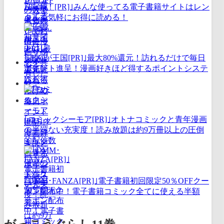
｢Renta！[PR]｣みんな使ってる電子書籍サイトはレン
タルで気軽にお得に読める！
｢まんが王国[PR]｣最大80%還元！訪れるだけで毎日
ポイント進呈！漫画好きほど得するポイントシステ
ム！
｢コミックシーモア[PR]｣オトナコミックと青年漫画
の半端ない充実度！読み放題は約9万冊以上の圧倒
的配信数
｢DMM･FANZA[PR]｣電子書籍初回限定50％OFFクー
ポン配布中！電子書籍コミック全てに使える半額
券！