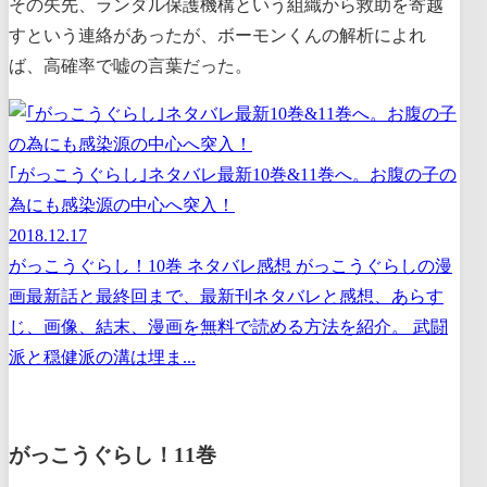
その矢先、ランダル保護機構という組織から救助を寄越
すという連絡があったが、ボーモンくんの解析によれ
ば、高確率で嘘の言葉だった。
｢がっこうぐらし｣ネタバレ最新10巻&11巻へ。お腹の子の
為にも感染源の中心へ突入！
2018.12.17
がっこうぐらし！10巻 ネタバレ感想 がっこうぐらしの漫
画最新話と最終回まで、最新刊ネタバレと感想、あらす
じ、画像、結末、漫画を無料で読める方法を紹介。 武闘
派と穏健派の溝は埋ま...
がっこうぐらし！11巻