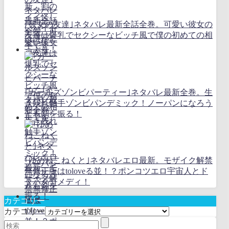
｢彼女の友達｣ネタバレ最新全話全巻。可愛い彼女の
友達は爆乳でセクシーなビッチ風で僕の初めての相
手です
｢ガールズゾンビパーティー｣ネタバレ最新全巻。生
き残れ触手ゾンビパンデミック！ノーパンになろう
とも剣を振る！
｢ゆめねこねくと｣ネタバレエロ最新。モザイク解禁
無修正版はtoloveる並！？ポンコツエロ宇宙人とド
タバタコメディ！
カテゴリー
カテゴリー