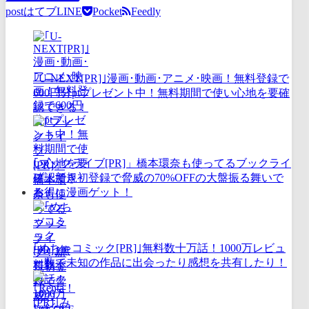
post
はてブ
LINE
Pocket
Feedly
｢U-NEXT[PR]｣漫画･動画･アニメ･映画！無料登録で
600円分ptプレゼント中！無料期間で使い心地を要確
認できる！
｢ブックライブ[PR]」橋本環奈も使ってるブックライ
ブ！新規初登録で脅威の70%OFFの大盤振る舞いで
お得に漫画ゲット！
｢めちゃコミック[PR]｣無料数十万話！1000万レビュ
ー数で未知の作品に出会ったり感想を共有したり！