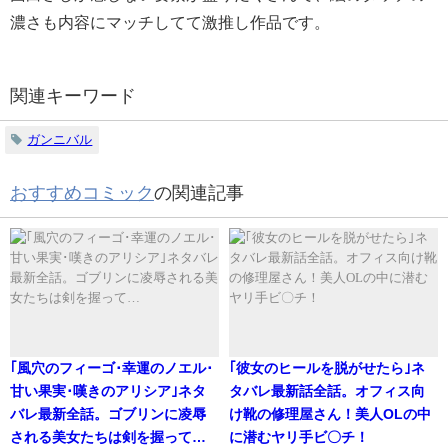
濃さも内容にマッチしてて激推し作品です。
関連キーワード
ガンニバル
おすすめコミック
の関連記事
｢風穴のフィーゴ･幸運のノエル･
｢彼女のヒールを脱がせたら｣ネ
甘い果実･嘆きのアリシア｣ネタ
タバレ最新話全話。オフィス向
バレ最新全話。ゴブリンに凌辱
け靴の修理屋さん！美人OLの中
される美女たちは剣を握って…
に潜むヤリ手ビ〇チ！