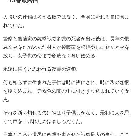
13巻最終回
人喰いの連鎖は考える脳ではなく、全身に流れる血に含ま
れていた。
警察と後藤家の銃撃戦で多数の死者が出た後は、長年の恨
み辛みをため込んだ村人が後藤家を根絶やしにせんと火を
放ち、女子供の命まで容赦なく奪い始める。
永遠に続くと思われる復讐の連鎖。
何も知らずに生まれた子供は時に餌にされ、時に親の怨恨
を刷り込まれ、赤褐色の闇の中に引きずり込まれていく歴
史。
それを断ち切れるのはやはり子供しかなく、最初に人を思
って声を上げれたのはましろだった。
日本どころか世界に衝撃を走らせた戦後最大の事件、ここ