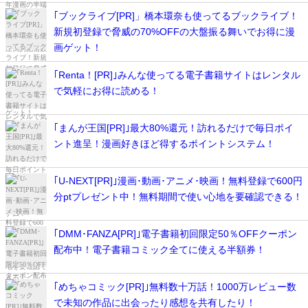
｢ブックライブ[PR]」橋本環奈も使ってるブックライブ！
新規初登録で脅威の70%OFFの大盤振る舞いでお得に漫
画ゲット！
｢Renta！[PR]｣みんな使ってる電子書籍サイトはレンタル
で気軽にお得に読める！
｢まんが王国[PR]｣最大80%還元！訪れるだけで毎日ポイ
ント進呈！漫画好きほど得するポイントシステム！
｢U-NEXT[PR]｣漫画･動画･アニメ･映画！無料登録で600円
分ptプレゼント中！無料期間で使い心地を要確認できる！
｢DMM･FANZA[PR]｣電子書籍初回限定50％OFFクーポン
配布中！電子書籍コミック全てに使える半額券！
｢めちゃコミック[PR]｣無料数十万話！1000万レビュー数
で未知の作品に出会ったり感想を共有したり！