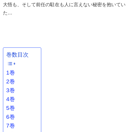
大悟も、そして前任の駐在も人に言えない秘密を抱いてい
た…
巻数目次
1巻
2巻
3巻
4巻
5巻
6巻
7巻