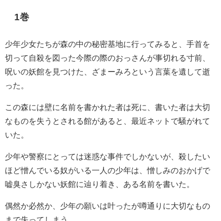
1巻
少年少女たちが森の中の秘密基地に行ってみると、手首を
切って自殺を図った今際の際のおっさんが事切れる寸前、
呪いの妖館を見つけた、ざまーみろという言葉を遺して逝
った。
この森には壁に名前を書かれた者は死に、書いた者は大切
なものを失うとされる館があると、最近ネットで騒がれて
いた。
少年や警察にとっては迷惑な事件でしかないが、殺したい
ほど憎んでいる奴がいる一人の少年は、憎しみのおかげで
嘘臭さしかない妖館に辿り着き、ある名前を書いた。
偶然か必然か、少年の願いは叶ったが噂通りに大切なもの
まで失ってしまう。