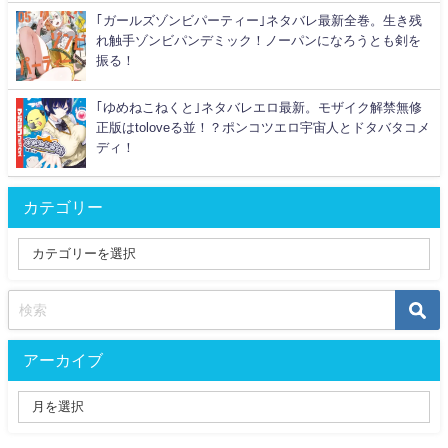
｢ガールズゾンビパーティー｣ネタバレ最新全巻。生き残
れ触手ゾンビパンデミック！ノーパンになろうとも剣を
振る！
｢ゆめねこねくと｣ネタバレエロ最新。モザイク解禁無修
正版はtoloveる並！？ポンコツエロ宇宙人とドタバタコメ
ディ！
カテゴリー
アーカイブ