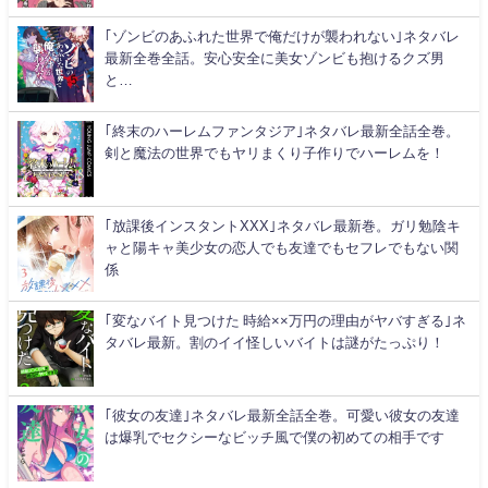
｢ゾンビのあふれた世界で俺だけが襲われない｣ネタバレ
最新全巻全話。安心安全に美女ゾンビも抱けるクズ男
と…
｢終末のハーレムファンタジア｣ネタバレ最新全話全巻。
剣と魔法の世界でもヤリまくり子作りでハーレムを！
｢放課後インスタントXXX｣ネタバレ最新巻。ガリ勉陰キ
ャと陽キャ美少女の恋人でも友達でもセフレでもない関
係
｢変なバイト見つけた 時給××万円の理由がヤバすぎる｣ネ
タバレ最新。割のイイ怪しいバイトは謎がたっぷり！
｢彼女の友達｣ネタバレ最新全話全巻。可愛い彼女の友達
は爆乳でセクシーなビッチ風で僕の初めての相手です