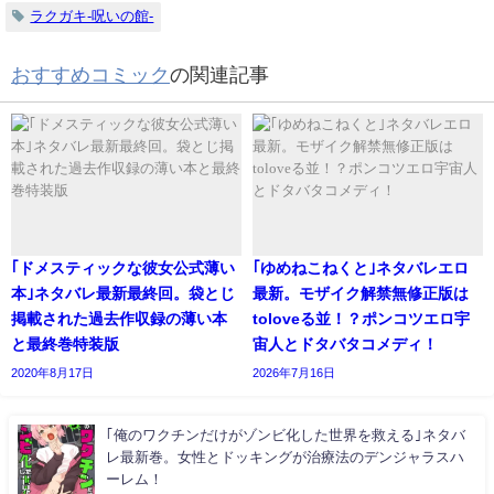
ラクガキ-呪いの館-
おすすめコミック
の関連記事
｢ドメスティックな彼女公式薄い
｢ゆめねこねくと｣ネタバレエロ
本｣ネタバレ最新最終回。袋とじ
最新。モザイク解禁無修正版は
掲載された過去作収録の薄い本
toloveる並！？ポンコツエロ宇
と最終巻特装版
宙人とドタバタコメディ！
2020年8月17日
2026年7月16日
｢俺のワクチンだけがゾンビ化した世界を救える｣ネタバ
レ最新巻。女性とドッキングが治療法のデンジャラスハ
ーレム！