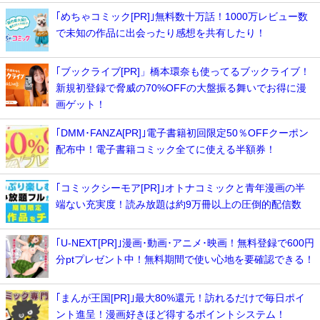
｢めちゃコミック[PR]｣無料数十万話！1000万レビュー数
で未知の作品に出会ったり感想を共有したり！
｢ブックライブ[PR]」橋本環奈も使ってるブックライブ！
新規初登録で脅威の70%OFFの大盤振る舞いでお得に漫
画ゲット！
｢DMM･FANZA[PR]｣電子書籍初回限定50％OFFクーポン
配布中！電子書籍コミック全てに使える半額券！
｢コミックシーモア[PR]｣オトナコミックと青年漫画の半
端ない充実度！読み放題は約9万冊以上の圧倒的配信数
｢U-NEXT[PR]｣漫画･動画･アニメ･映画！無料登録で600円
分ptプレゼント中！無料期間で使い心地を要確認できる！
｢まんが王国[PR]｣最大80%還元！訪れるだけで毎日ポイ
ント進呈！漫画好きほど得するポイントシステム！