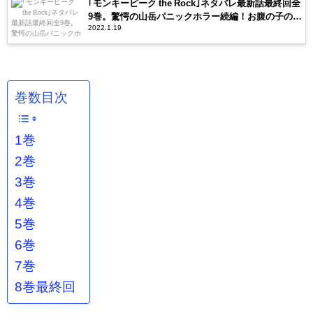
｢モンキーピーク the Rock｣ネタバレ最新話最終回全
9巻。驚愕の山岳パニックホラー続編！お腹の子のた
2022.1.19
めに生きろ！
巻数目次
1巻
2巻
3巻
4巻
5巻
6巻
7巻
8巻最終回