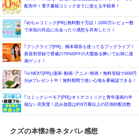
配布中！電子書籍コミック全てに使える半額券！
｢めちゃコミック[PR]｣無料数十万話！1000万レビュー数
で未知の作品に出会ったり感想を共有したり！
｢ブックライブ[PR]」橋本環奈も使ってるブックライブ！
新規初登録で脅威の70%OFFの大盤振る舞いでお得に漫
画ゲット！
｢U-NEXT[PR]｣漫画･動画･アニメ･映画！無料登録で600円
分ptプレゼント中！無料期間で使い心地を要確認できる！
｢コミックシーモア[PR]｣オトナコミックと青年漫画の半
端ない充実度！読み放題は約9万冊以上の圧倒的配信数
クズの本懐2巻ネタバレ感想