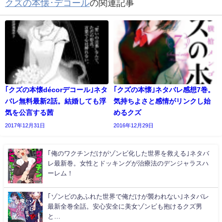
クズの本懐･デコール
の関連記事
｢クズの本懐décorデコール｣ネタ
｢クズの本懐｣ネタバレ感想7巻。
バレ無料最新2話。結婚しても浮
気持ちよさと感情がリンクし始
気を公言する茜
めるクズ
2017年12月31日
2016年12月29日
｢俺のワクチンだけがゾンビ化した世界を救える｣ネタバ
レ最新巻。女性とドッキングが治療法のデンジャラスハ
ーレム！
｢ゾンビのあふれた世界で俺だけが襲われない｣ネタバレ
最新全巻全話。安心安全に美女ゾンビも抱けるクズ男
と…