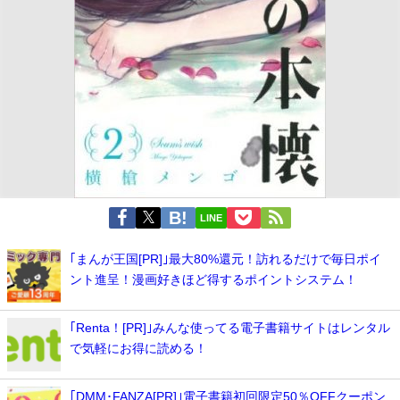
LINE
｢まんが王国[PR]｣最大80%還元！訪れるだけで毎日ポイ
ント進呈！漫画好きほど得するポイントシステム！
｢Renta！[PR]｣みんな使ってる電子書籍サイトはレンタル
で気軽にお得に読める！
｢DMM･FANZA[PR]｣電子書籍初回限定50％OFFクーポン