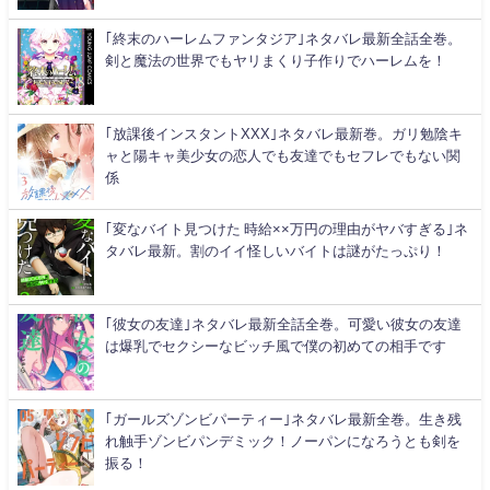
｢終末のハーレムファンタジア｣ネタバレ最新全話全巻。
剣と魔法の世界でもヤリまくり子作りでハーレムを！
｢放課後インスタントXXX｣ネタバレ最新巻。ガリ勉陰キ
ャと陽キャ美少女の恋人でも友達でもセフレでもない関
係
｢変なバイト見つけた 時給××万円の理由がヤバすぎる｣ネ
タバレ最新。割のイイ怪しいバイトは謎がたっぷり！
｢彼女の友達｣ネタバレ最新全話全巻。可愛い彼女の友達
は爆乳でセクシーなビッチ風で僕の初めての相手です
｢ガールズゾンビパーティー｣ネタバレ最新全巻。生き残
れ触手ゾンビパンデミック！ノーパンになろうとも剣を
振る！