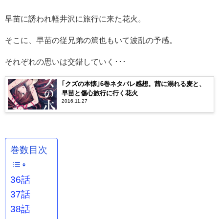
早苗に誘われ軽井沢に旅行に来た花火。
そこに、早苗の従兄弟の篤也もいて波乱の予感。
それぞれの思いは交錯していく･･･
｢クズの本懐｣6巻ネタバレ感想。茜に溺れる麦と、
早苗と傷心旅行に行く花火
2016.11.27
巻数目次
36話
37話
38話