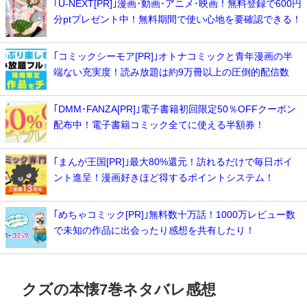
｢U-NEXT[PR]｣漫画･動画･アニメ･映画！無料登録で600円
分ptプレゼント中！無料期間で使い心地を要確認できる！
｢コミックシーモア[PR]｣オトナコミックと青年漫画の半
端ない充実度！読み放題は約9万冊以上の圧倒的配信数
｢DMM･FANZA[PR]｣電子書籍初回限定50％OFFクーポン
配布中！電子書籍コミック全てに使える半額券！
｢まんが王国[PR]｣最大80%還元！訪れるだけで毎日ポイ
ント進呈！漫画好きほど得するポイントシステム！
｢めちゃコミック[PR]｣無料数十万話！1000万レビュー数
で未知の作品に出会ったり感想を共有したり！
クズの本懐7巻ネタバレ感想