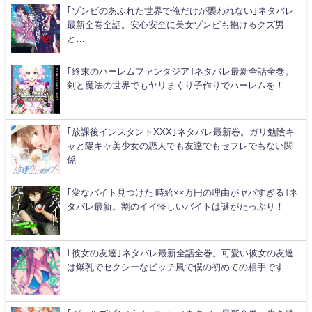
｢ゾンビのあふれた世界で俺だけが襲われない｣ネタバレ
最新全巻全話。安心安全に美女ゾンビも抱けるクズ男
と…
｢終末のハーレムファンタジア｣ネタバレ最新全話全巻。
剣と魔法の世界でもヤリまくり子作りでハーレムを！
｢放課後インスタントXXX｣ネタバレ最新巻。ガリ勉陰キ
ャと陽キャ美少女の恋人でも友達でもセフレでもない関
係
｢変なバイト見つけた 時給××万円の理由がヤバすぎる｣ネ
タバレ最新。割のイイ怪しいバイトは謎がたっぷり！
｢彼女の友達｣ネタバレ最新全話全巻。可愛い彼女の友達
は爆乳でセクシーなビッチ風で僕の初めての相手です