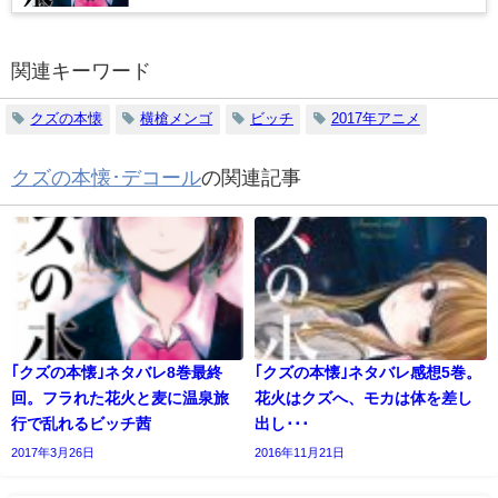
関連キーワード
クズの本懐
横槍メンゴ
ビッチ
2017年アニメ
クズの本懐･デコール
の関連記事
｢クズの本懐｣ネタバレ8巻最終
｢クズの本懐｣ネタバレ感想5巻。
回。フラれた花火と麦に温泉旅
花火はクズへ、モカは体を差し
行で乱れるビッチ茜
出し･･･
2017年3月26日
2016年11月21日