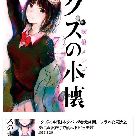
｢クズの本懐｣ネタバレ8巻最終回。フラれた花火と
麦に温泉旅行で乱れるビッチ茜
2017.3.26