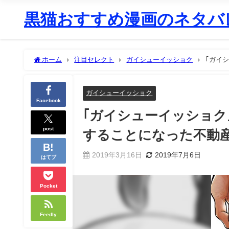
黒猫おすすめ漫画のネタバレ
ホーム
注目セレクト
ガイシューイッショク
｢ガイ
営業マンの新生活
ガイシューイッショク
Facebook
｢ガイシューイッショク
post
することになった不動
2019年3月16日
2019年7月6日
はてブ
Pocket
Feedly