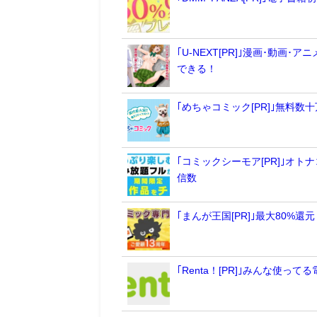
｢U-NEXT[PR]｣漫画･動
できる！
｢めちゃコミック[PR]｣無料
｢コミックシーモア[PR]｣オ
信数
｢まんが王国[PR]｣最大80
｢Renta！[PR]｣みんな使