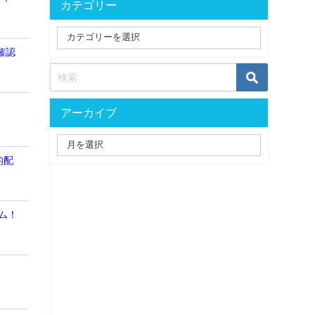
カテゴリー
確認
！
アーカイブ
的配
ム！