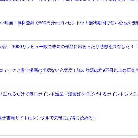
画･アニメ･映画！無料登録で600円分ptプレゼント中！無料期間で使い心地を要
数十万話！1000万レビュー数で未知の作品に出会ったり感想を共有したり
トナコミックと青年漫画の半端ない充実度！読み放題は約9万冊以上の圧倒
%還元！訪れるだけで毎日ポイント進呈！漫画好きほど得するポイントシステ
ってる電子書籍サイトはレンタルで気軽にお得に読める！