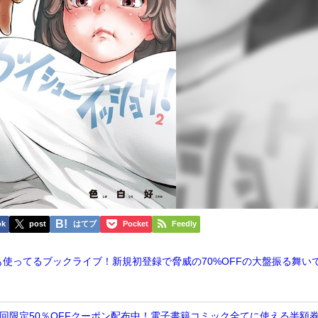
ok
post
はてブ
Pocket
Feedly
奈も使ってるブックライブ！新規初登録で脅威の70%OFFの大盤振る舞い
子書籍初回限定50％OFFクーポン配布中！電子書籍コミック全てに使える半額