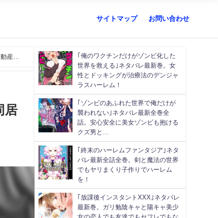
サイトマップ
お問い合わせ
｢俺のワクチンだけがゾンビ化した
不動産屋
世界を救える｣ネタバレ最新巻。女
性とドッキングが治療法のデンジャ
ラスハーレム！
｢ゾンビのあふれた世界で俺だけが
同居
襲われない｣ネタバレ最新全巻全
話。安心安全に美女ゾンビも抱ける
クズ男と…
｢終末のハーレムファンタジア｣ネタ
バレ最新全話全巻。剣と魔法の世界
でもヤリまくり子作りでハーレム
を！
｢放課後インスタントXXX｣ネタバレ
最新巻。ガリ勉陰キャと陽キャ美少
女の恋人でも友達でもセフレでもな