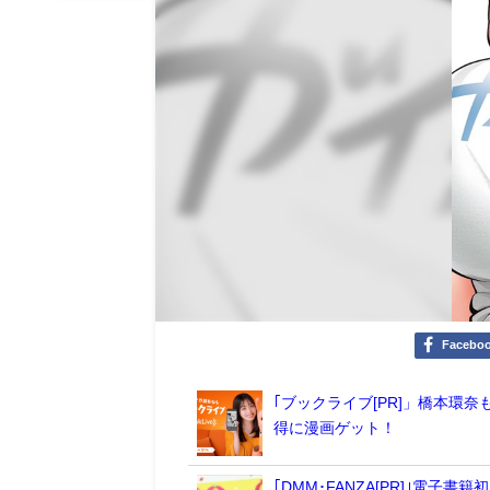
Facebo
｢ブックライブ[PR]」橋本環
得に漫画ゲット！
｢DMM･FANZA[PR]｣電