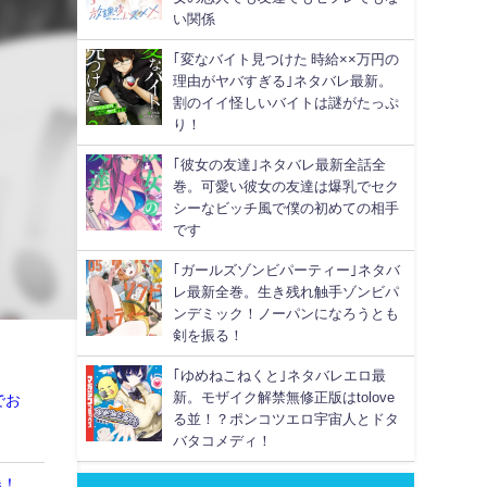
い関係
｢変なバイト見つけた 時給××万円の
理由がヤバすぎる｣ネタバレ最新。
割のイイ怪しいバイトは謎がたっぷ
り！
｢彼女の友達｣ネタバレ最新全話全
巻。可愛い彼女の友達は爆乳でセク
シーなビッチ風で僕の初めての相手
です
｢ガールズゾンビパーティー｣ネタバ
レ最新全巻。生き残れ触手ゾンビパ
ンデミック！ノーパンになろうとも
剣を振る！
｢ゆめねこねくと｣ネタバレエロ最
新。モザイク解禁無修正版はtolove
でお
る並！？ポンコツエロ宇宙人とドタ
バタコメディ！
券！