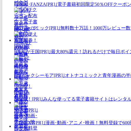
｢DMM･FANZA[PR]｣電子書籍初回限定50％OFF
｢めちゃコミック[PR]｣無料数十万話！1000万レビ
｢まんが王国[PR]｣最大80%還元！訪れるだけで毎日
｢コミックシーモア[PR]｣オトナコミックと青年漫画
｢Renta！[PR]｣みんな使ってる電子書籍サイトはレン
｢U-NEXT[PR]｣漫画･動画･アニメ･映画！無料登録