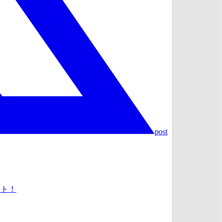
post
ット！