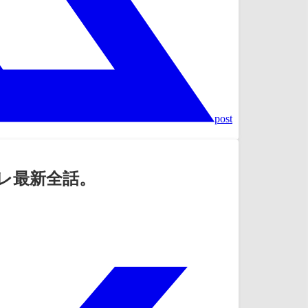
post
レ最新全話。