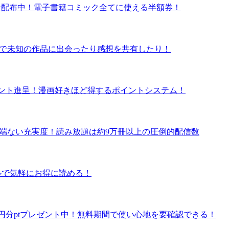
クーポン配布中！電子書籍コミック全てに使える半額券！
ュー数で未知の作品に出会ったり感想を共有したり！
ポイント進呈！漫画好きほど得するポイントシステム！
の半端ない充実度！読み放題は約9万冊以上の圧倒的配信数
タルで気軽にお得に読める！
で600円分ptプレゼント中！無料期間で使い心地を要確認できる！