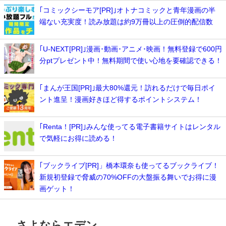
｢コミックシーモア[PR]｣オトナコミックと青年漫画の半
端ない充実度！読み放題は約9万冊以上の圧倒的配信数
｢U-NEXT[PR]｣漫画･動画･アニメ･映画！無料登録で600円
分ptプレゼント中！無料期間で使い心地を要確認できる！
｢まんが王国[PR]｣最大80%還元！訪れるだけで毎日ポイ
ント進呈！漫画好きほど得するポイントシステム！
｢Renta！[PR]｣みんな使ってる電子書籍サイトはレンタル
で気軽にお得に読める！
｢ブックライブ[PR]」橋本環奈も使ってるブックライブ！
新規初登録で脅威の70%OFFの大盤振る舞いでお得に漫
画ゲット！
さよならエデン