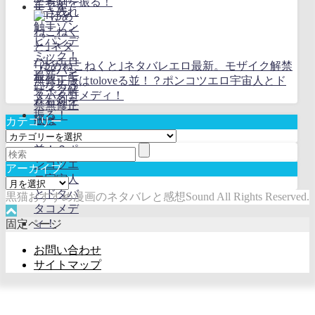
とも剣を振る！
｢ゆめねこねくと｣ネタバレエロ最新。モザイク解禁
無修正版はtoloveる並！？ポンコツエロ宇宙人とド
タバタコメディ！
カテゴリー
カ
テ
ゴ
アーカイブ
リ
ア
ー
黒猫おすすめ漫画のネタバレと感想Sound All Rights Reserved.
ー
カ
固定ページ
イ
ブ
お問い合わせ
サイトマップ