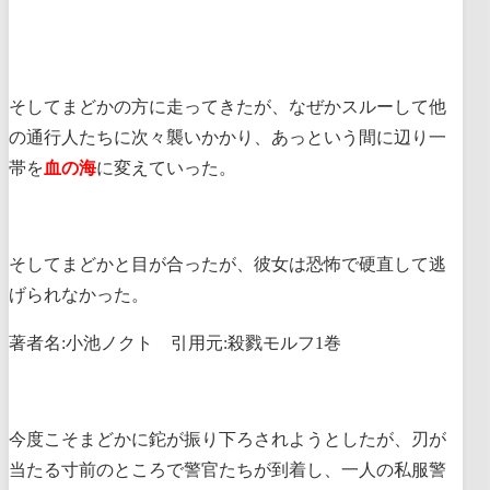
そしてまどかの方に走ってきたが、なぜかスルーして他
の通行人たちに次々襲いかかり、あっという間に辺り一
帯を
血の海
に変えていった。
そしてまどかと目が合ったが、彼女は恐怖で硬直して逃
げられなかった。
著者名:小池ノクト 引用元:殺戮モルフ1巻
今度こそまどかに鉈が振り下ろされようとしたが、刃が
当たる寸前のところで警官たちが到着し、一人の私服警