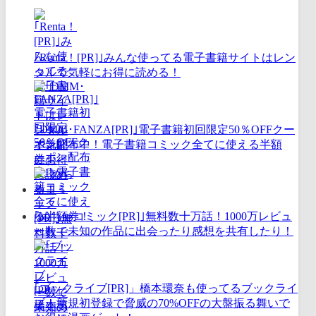
｢Renta！[PR]｣みんな使ってる電子書籍サイトはレン
タルで気軽にお得に読める！
｢DMM･FANZA[PR]｣電子書籍初回限定50％OFFクー
ポン配布中！電子書籍コミック全てに使える半額
券！
｢めちゃコミック[PR]｣無料数十万話！1000万レビュ
ー数で未知の作品に出会ったり感想を共有したり！
｢ブックライブ[PR]」橋本環奈も使ってるブックライ
ブ！新規初登録で脅威の70%OFFの大盤振る舞いで