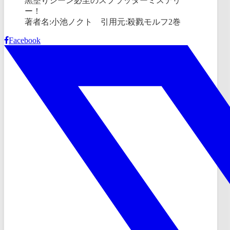
著者名:小池ノクト 引用元:殺戮モルフ2巻
Facebook