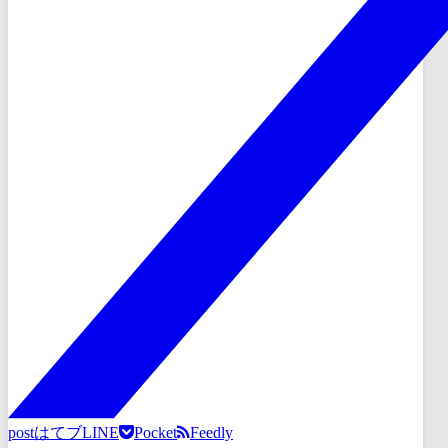
post
はてブ
LINE
Pocket
Feedly