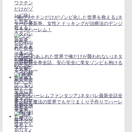
｢俺のワクチンだけがゾンビ化した世界を救える｣ネ
タバレ最新巻。女性とドッキングが治療法のデンジ
ャラスハーレム！
｢ゾンビのあふれた世界で俺だけが襲われない｣ネタ
バレ最新全巻全話。安心安全に美女ゾンビも抱ける
クズ男と…
｢終末のハーレムファンタジア｣ネタバレ最新全話全
巻。剣と魔法の世界でもヤリまくり子作りでハーレ
ムを！