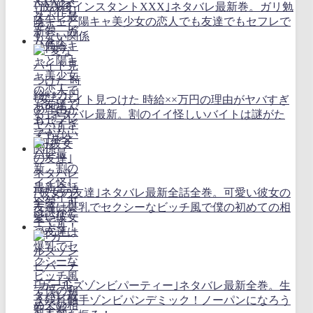
｢放課後インスタントXXX｣ネタバレ最新巻。ガリ勉
陰キャと陽キャ美少女の恋人でも友達でもセフレで
もない関係
｢変なバイト見つけた 時給××万円の理由がヤバすぎ
る｣ネタバレ最新。割のイイ怪しいバイトは謎がた
っぷり！
｢彼女の友達｣ネタバレ最新全話全巻。可愛い彼女の
友達は爆乳でセクシーなビッチ風で僕の初めての相
手です
｢ガールズゾンビパーティー｣ネタバレ最新全巻。生
き残れ触手ゾンビパンデミック！ノーパンになろう