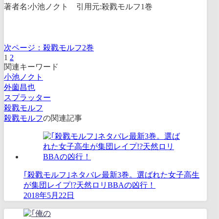
著者名:小池ノクト 引用元:殺戮モルフ1巻
次ページ：
殺戮モルフ2巻
1
2
関連キーワード
小池ノクト
外薗昌也
スプラッター
殺戮モルフ
殺戮モルフ
の関連記事
｢殺戮モルフ｣ネタバレ最新3巻。選ばれた女子高生
が集団レイプ!?天然ロリBBAの凶行！
2018年5月22日