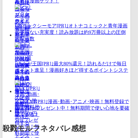
お得に漫画ゲット！
｢コミックシーモア[PR]｣オトナコミックと青年漫画
の半端ない充実度！読み放題は約9万冊以上の圧倒
的配信数
｢まんが王国[PR]｣最大80%還元！訪れるだけで毎日
ポイント進呈！漫画好きほど得するポイントシステ
ム！
｢U-NEXT[PR]｣漫画･動画･アニメ･映画！無料登録で
600円分ptプレゼント中！無料期間で使い心地を要確
認できる！
殺戮モルフネタバレ感想