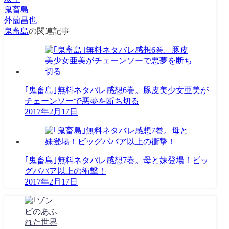
鬼畜島
外薗昌也
鬼畜島
の関連記事
｢鬼畜島｣無料ネタバレ感想6巻。豚皮美少女亜美が
チェーンソーで悪夢を断ち切る
2017年2月17日
｢鬼畜島｣無料ネタバレ感想7巻。母と妹登場！ビッ
グババア以上の衝撃！
2017年2月17日