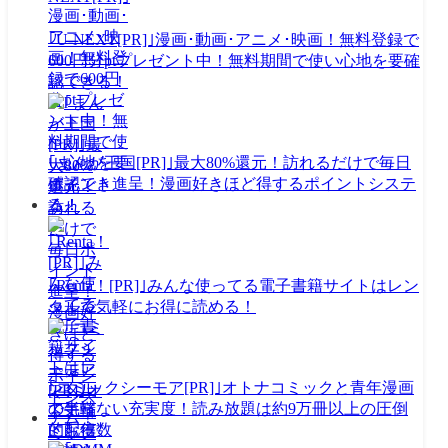
｢U-NEXT[PR]｣漫画･動画･アニメ･映画！無料登録で
600円分ptプレゼント中！無料期間で使い心地を要確
認できる！
｢まんが王国[PR]｣最大80%還元！訪れるだけで毎日
ポイント進呈！漫画好きほど得するポイントシステ
ム！
｢Renta！[PR]｣みんな使ってる電子書籍サイトはレン
タルで気軽にお得に読める！
｢コミックシーモア[PR]｣オトナコミックと青年漫画
の半端ない充実度！読み放題は約9万冊以上の圧倒
的配信数