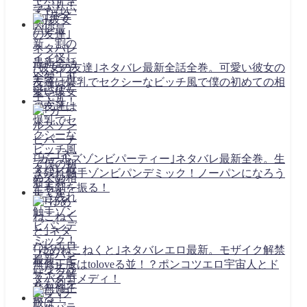
っぷり！
｢彼女の友達｣ネタバレ最新全話全巻。可愛い彼女の
友達は爆乳でセクシーなビッチ風で僕の初めての相
手です
｢ガールズゾンビパーティー｣ネタバレ最新全巻。生
き残れ触手ゾンビパンデミック！ノーパンになろう
とも剣を振る！
｢ゆめねこねくと｣ネタバレエロ最新。モザイク解禁
無修正版はtoloveる並！？ポンコツエロ宇宙人とド
タバタコメディ！