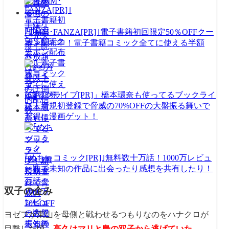
｢DMM･FANZA[PR]｣電子書籍初回限定50％OFFクー
ポン配布中！電子書籍コミック全てに使える半額
券！
｢ブックライブ[PR]」橋本環奈も使ってるブックライ
ブ！新規初登録で脅威の70%OFFの大盤振る舞いで
お得に漫画ゲット！
｢めちゃコミック[PR]｣無料数十万話！1000万レビュ
ー数で未知の作品に出会ったり感想を共有したり！
双子の企み
ヨゼフが東山を母側と戦わせるつもりなのをハナクロが
目撃した頃、
高久はマリと梟の双子から逃げていた
。