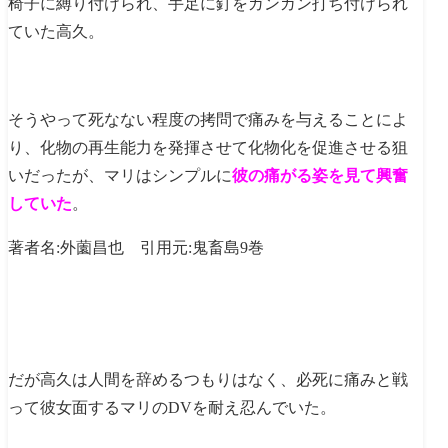
椅子に縛り付けられ、手足に釘をガンガン打ち付けられ
ていた高久。
そうやって死なない程度の拷問で痛みを与えることによ
り、化物の再生能力を発揮させて化物化を促進させる狙
いだったが、マリはシンプルに
彼の痛がる姿を見て興奮
していた
。
著者名:外薗昌也 引用元:鬼畜島9巻
だが高久は人間を辞めるつもりはなく、必死に痛みと戦
って彼女面するマリのDVを耐え忍んでいた。