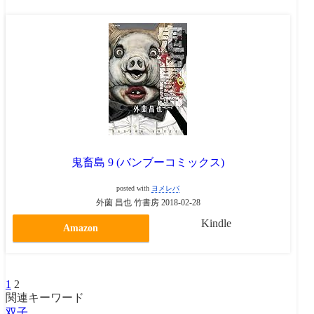
鬼畜島 9 (バンブーコミックス)
posted with
ヨメレバ
外薗 昌也 竹書房 2018-02-28
Kindle
Amazon
1
2
関連キーワード
双子