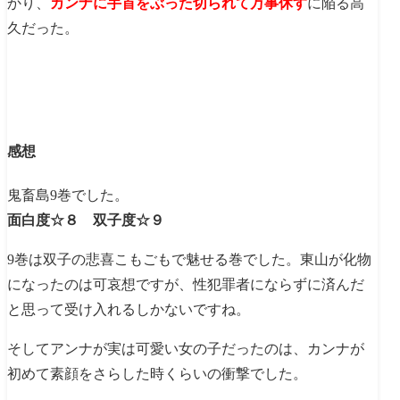
かり、
カンナに手首をぶった切られて万事休す
に陥る高
久だった。
感想
鬼畜島9巻でした。
面白度☆８ 双子度☆９
9巻は双子の悲喜こもごもで魅せる巻でした。東山が化物
になったのは可哀想ですが、性犯罪者にならずに済んだ
と思って受け入れるしかないですね。
そしてアンナが実は可愛い女の子だったのは、カンナが
初めて素顔をさらした時くらいの衝撃でした。