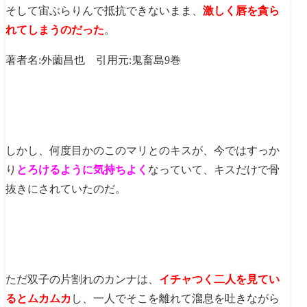
そして宙ぶらりんで抵抗できないまま、
激しく唇を貪ら
れてしまうのだった
。
著者名:外薗昌也 引用元:鬼畜島9巻
しかし、何度目かのこのマリとのキスが、今ではすっか
り
とろけるように気持ちよく
なっていて、キスだけで骨
抜きにされていたのだ。
ただ双子の片割れのカンナは、
イチャつく二人を見てい
るとムカムカ
し、一人でそこを離れて溜息を吐きながら