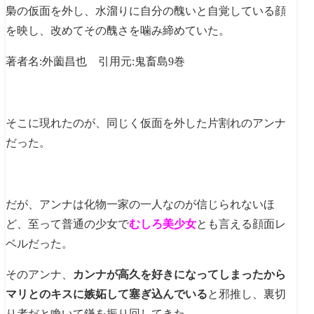
梟の仮面を外し、水溜りに自分の醜いと自覚している顔
を映し、改めてその醜さを噛み締めていた。
著者名:外薗昌也 引用元:鬼畜島9巻
そこに現れたのが、同じく仮面を外した片割れのアンナ
だった。
だが、アンナは化物一家の一人なのが信じられないほ
ど、至って普通の少女で
むしろ美少女
とも言える顔面レ
ベルだった。
そのアンナ、
カンナが高久を好きになってしまったから
マリとのキスに嫉妬して塞ぎ込んでいる
と邪推し、裏切
り者だと喚いて鎌を振り回してきた。