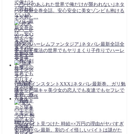
｢ゾンビのあふれた世界で俺だけが襲われない｣ネタ
バレ最新全巻全話。安心安全に美女ゾンビも抱ける
クズ男と…
｢終末のハーレムファンタジア｣ネタバレ最新全話全
巻。剣と魔法の世界でもヤリまくり子作りでハーレ
ムを！
｢放課後インスタントXXX｣ネタバレ最新巻。ガリ勉
陰キャと陽キャ美少女の恋人でも友達でもセフレで
もない関係
｢変なバイト見つけた 時給××万円の理由がヤバすぎ
る｣ネタバレ最新。割のイイ怪しいバイトは謎がた