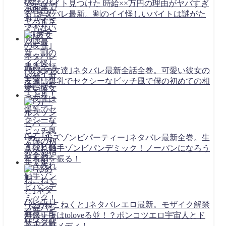
｢変なバイト見つけた 時給××万円の理由がヤバすぎ
る｣ネタバレ最新。割のイイ怪しいバイトは謎がた
っぷり！
｢彼女の友達｣ネタバレ最新全話全巻。可愛い彼女の
友達は爆乳でセクシーなビッチ風で僕の初めての相
手です
｢ガールズゾンビパーティー｣ネタバレ最新全巻。生
き残れ触手ゾンビパンデミック！ノーパンになろう
とも剣を振る！
｢ゆめねこねくと｣ネタバレエロ最新。モザイク解禁
無修正版はtoloveる並！？ポンコツエロ宇宙人とド
タバタコメディ！