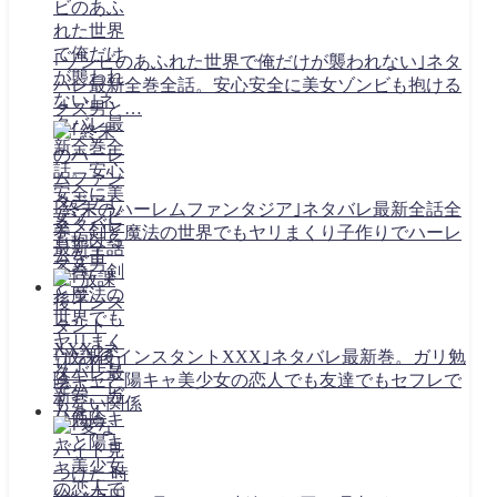
｢ゾンビのあふれた世界で俺だけが襲われない｣ネタ
バレ最新全巻全話。安心安全に美女ゾンビも抱ける
クズ男と…
｢終末のハーレムファンタジア｣ネタバレ最新全話全
巻。剣と魔法の世界でもヤリまくり子作りでハーレ
ムを！
｢放課後インスタントXXX｣ネタバレ最新巻。ガリ勉
陰キャと陽キャ美少女の恋人でも友達でもセフレで
もない関係