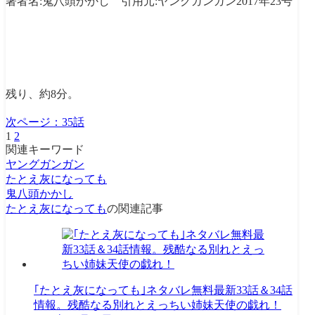
著者名:鬼八頭かかし 引用元:ヤングガンガン2017年23号
残り、約8分。
次ページ：
35話
1
2
関連キーワード
ヤングガンガン
たとえ灰になっても
鬼八頭かかし
たとえ灰になっても
の関連記事
｢たとえ灰になっても｣ネタバレ無料最新33話＆34話
情報。残酷なる別れとえっちい姉妹天使の戯れ！