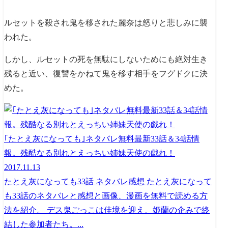
ルセットを殺され鬼を移された麗奈は怒りと悲しみに襲
われた。
しかし、ルセットの死を無駄にしないためにも絶対生き
残ると近い、復讐をかねて鬼を移す相手をフグドクに決
めた。
｢たとえ灰になっても｣ネタバレ無料最新33話＆34話情
報。残酷なる別れとえっちい姉妹天使の戯れ！
2017.11.13
たとえ灰になっても33話 ネタバレ感想 たとえ灰になって
も33話のネタバレと感想と画像、漫画を無料で読める方
法を紹介。 デス鬼ごっこは佳境を迎え、姫蘭の企みで終
結した参加者たち。...