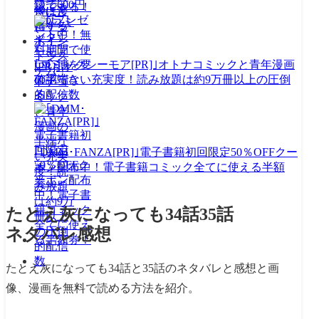
認できる！
｢コミックシーモア[PR]｣オトナコミックと青年漫画
の半端ない充実度！読み放題は約9万冊以上の圧倒
的配信数
｢DMM･FANZA[PR]｣電子書籍初回限定50％OFFクー
ポン配布中！電子書籍コミック全てに使える半額
券！
たとえ灰になっても34話35話
ネタバレ感想
たとえ灰になっても34話と35話のネタバレと感想と画
像、漫画を無料で読める方法を紹介。