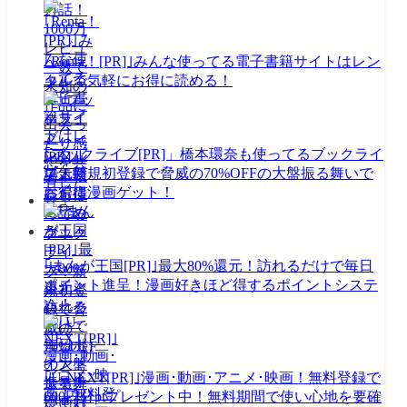
｢Renta！[PR]｣みんな使ってる電子書籍サイトはレン
タルで気軽にお得に読める！
｢ブックライブ[PR]」橋本環奈も使ってるブックライ
ブ！新規初登録で脅威の70%OFFの大盤振る舞いで
お得に漫画ゲット！
｢まんが王国[PR]｣最大80%還元！訪れるだけで毎日
ポイント進呈！漫画好きほど得するポイントシステ
ム！
｢U-NEXT[PR]｣漫画･動画･アニメ･映画！無料登録で
600円分ptプレゼント中！無料期間で使い心地を要確