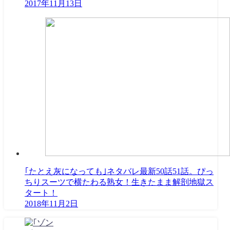
2017年11月13日
｢たとえ灰になっても｣ネタバレ最新50話51話。ぴっ
ちりスーツで横たわる熟女！生きたまま解剖地獄ス
タート！
2018年11月2日