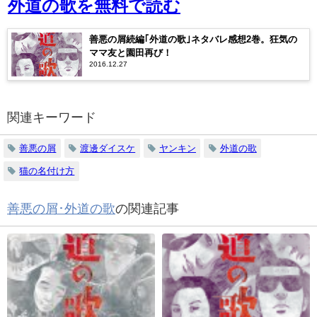
外道の歌を無料で読む
善悪の屑続編｢外道の歌｣ネタバレ感想2巻。狂気の
ママ友と園田再び！
2016.12.27
関連キーワード
善悪の屑
渡邊ダイスケ
ヤンキン
外道の歌
猫の名付け方
善悪の屑･外道の歌
の関連記事