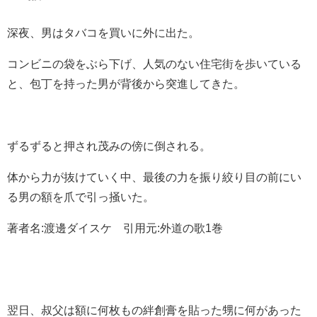
深夜、男はタバコを買いに外に出た。
コンビニの袋をぶら下げ、人気のない住宅街を歩いている
と、包丁を持った男が背後から突進してきた。
ずるずると押され茂みの傍に倒される。
体から力が抜けていく中、最後の力を振り絞り目の前にい
る男の額を爪で引っ掻いた。
著者名:渡邊ダイスケ 引用元:外道の歌1巻
翌日、叔父は額に何枚もの絆創膏を貼った甥に何があった