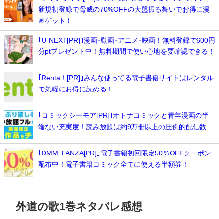
新規初登録で脅威の70%OFFの大盤振る舞いでお得に漫
画ゲット！
｢U-NEXT[PR]｣漫画･動画･アニメ･映画！無料登録で600円
分ptプレゼント中！無料期間で使い心地を要確認できる！
｢Renta！[PR]｣みんな使ってる電子書籍サイトはレンタル
で気軽にお得に読める！
｢コミックシーモア[PR]｣オトナコミックと青年漫画の半
端ない充実度！読み放題は約9万冊以上の圧倒的配信数
｢DMM･FANZA[PR]｣電子書籍初回限定50％OFFクーポン
配布中！電子書籍コミック全てに使える半額券！
外道の歌1巻ネタバレ感想