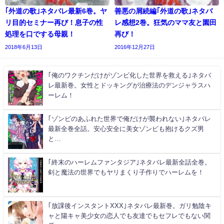
｢外道の歌｣ネタバレ最新6巻。ヤ
善悪の屑続編｢外道の歌｣ネタバ
リ目的セミナー再び！息子の性
レ感想2巻。狂気のママ友と園田
処理を口でする母親！
再び！
2018年6月13日
2016年12月27日
｢俺のワクチンだけがゾンビ化した世界を救える｣ネタバ
レ最新巻。女性とドッキングが治療法のデンジャラスハ
ーレム！
｢ゾンビのあふれた世界で俺だけが襲われない｣ネタバレ
最新全巻全話。安心安全に美女ゾンビも抱けるクズ男
と…
｢終末のハーレムファンタジア｣ネタバレ最新全話全巻。
剣と魔法の世界でもヤリまくり子作りでハーレムを！
｢放課後インスタントXXX｣ネタバレ最新巻。ガリ勉陰キ
ャと陽キャ美少女の恋人でも友達でもセフレでもない関