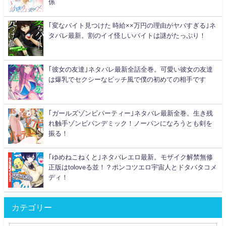
係
｢変なバイト見つけた 時給××万円の理由がヤバすぎる｣ネ
タバレ最新。割のイイ怪しいバイトは謎がたっぷり！
｢彼女の友達｣ネタバレ最新全話全巻。可愛い彼女の友達
は爆乳でセクシーなビッチ風で僕の初めての相手です
｢ガールズゾンビパーティー｣ネタバレ最新全巻。生き残
れ触手ゾンビパンデミック！ノーパンになろうとも剣を
振る！
｢ゆめねこねくと｣ネタバレエロ最新。モザイク解禁無修
正版はtoloveる並！？ポンコツエロ宇宙人とドタバタコメ
ディ！
カテゴリー