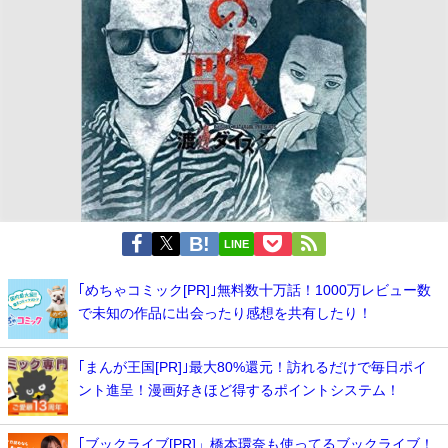
LINE
｢めちゃコミック[PR]｣無料数十万話！1000万レビュー数
で未知の作品に出会ったり感想を共有したり！
｢まんが王国[PR]｣最大80%還元！訪れるだけで毎日ポイ
ント進呈！漫画好きほど得するポイントシステム！
｢ブックライブ[PR]」橋本環奈も使ってるブックライブ！