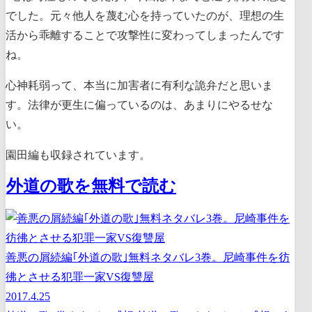
でした。元々他人を蔑む心を持っていたのが、理想の生
活から乖離することで攻撃性に変わってしまったんです
ね。
心神耗弱って、本当に加害者に有利な詭弁だと思いま
す。法律が更生に偏っているのは、あまりにやるせな
い。
園田編も収録されています。
外道の歌を無料で読む
善悪の屑続編｢外道の歌｣無料ネタバレ3巻。尼崎事件を彷
彿とさせる犯罪一家VS復讐屋
2017.4.25