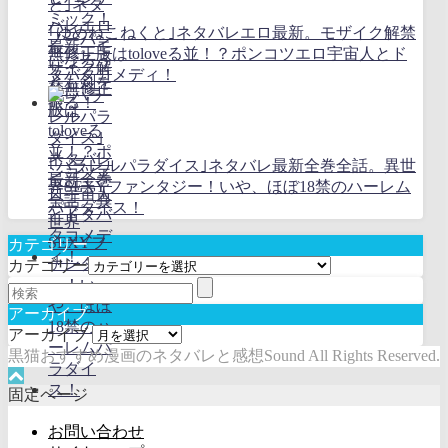
｢ゆめねこねくと｣ネタバレエロ最新。モザイク解禁
無修正版はtoloveる並！？ポンコツエロ宇宙人とド
タバタコメディ！
｢パラレルパラダイス｣ネタバレ最新全巻全話。異世
界SEXYファンタジー！いや、ほぼ18禁のハーレム
パラダイス！
カテゴリー
カテゴリー
アーカイブ
アーカイブ
黒猫おすすめ漫画のネタバレと感想Sound All Rights Reserved.
固定ページ
お問い合わせ