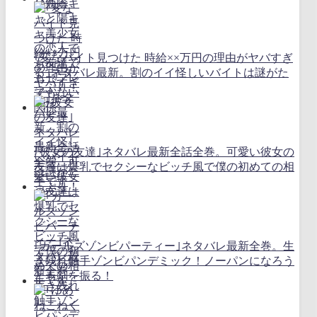
｢変なバイト見つけた 時給××万円の理由がヤバすぎ
る｣ネタバレ最新。割のイイ怪しいバイトは謎がた
っぷり！
｢彼女の友達｣ネタバレ最新全話全巻。可愛い彼女の
友達は爆乳でセクシーなビッチ風で僕の初めての相
手です
｢ガールズゾンビパーティー｣ネタバレ最新全巻。生
き残れ触手ゾンビパンデミック！ノーパンになろう
とも剣を振る！