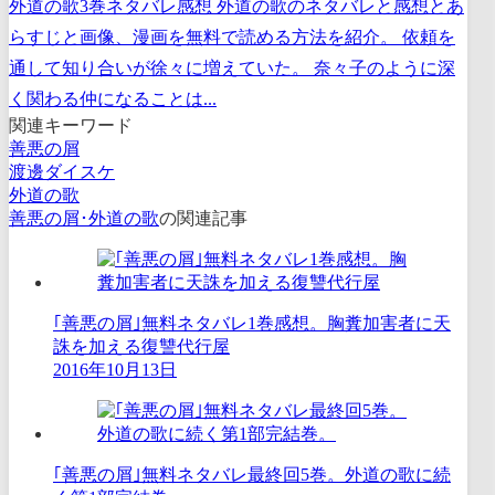
外道の歌3巻ネタバレ感想 外道の歌のネタバレと感想とあ
らすじと画像、漫画を無料で読める方法を紹介。 依頼を
通して知り合いが徐々に増えていた。 奈々子のように深
く関わる仲になることは...
関連キーワード
善悪の屑
渡邊ダイスケ
外道の歌
善悪の屑･外道の歌
の関連記事
｢善悪の屑｣無料ネタバレ1巻感想。胸糞加害者に天
誅を加える復讐代行屋
2016年10月13日
｢善悪の屑｣無料ネタバレ最終回5巻。外道の歌に続