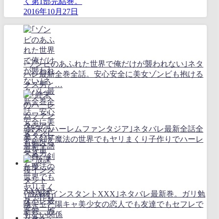
く第1部完結巻。
2016年10月27日
｢ゾンビのあふれた世界で俺だけが襲われない｣ネタ
バレ最新全巻全話。安心安全に美女ゾンビも抱ける
クズ男と…
｢終末のハーレムファンタジア｣ネタバレ最新全話全
巻。剣と魔法の世界でもヤリまくり子作りでハーレ
ムを！
｢放課後インスタントXXX｣ネタバレ最新巻。ガリ勉
陰キャと陽キャ美少女の恋人でも友達でもセフレで
もない関係