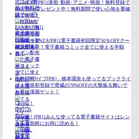
｢U-NEXT[PR]｣漫画･動画･アニメ･映画！無料登録で
600円分ptプレゼント中！無料期間で使い心地を要確
認できる！
｢DMM･FANZA[PR]｣電子書籍初回限定50％OFFクー
ポン配布中！電子書籍コミック全てに使える半額
券！
｢ブックライブ[PR]」橋本環奈も使ってるブックライ
ブ！新規初登録で脅威の70%OFFの大盤振る舞いで
お得に漫画ゲット！
｢Renta！[PR]｣みんな使ってる電子書籍サイトはレン
タルで気軽にお得に読める！