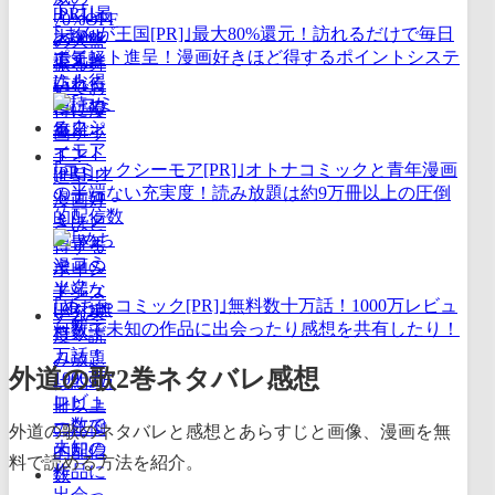
｢まんが王国[PR]｣最大80%還元！訪れるだけで毎日
ポイント進呈！漫画好きほど得するポイントシステ
ム！
｢コミックシーモア[PR]｣オトナコミックと青年漫画
の半端ない充実度！読み放題は約9万冊以上の圧倒
的配信数
｢めちゃコミック[PR]｣無料数十万話！1000万レビュ
ー数で未知の作品に出会ったり感想を共有したり！
外道の歌2巻ネタバレ感想
外道の歌のネタバレと感想とあらすじと画像、漫画を無
料で読める方法を紹介。