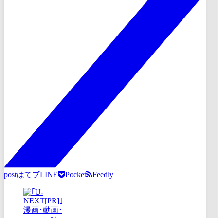
post
はてブ
LINE
Pocket
Feedly