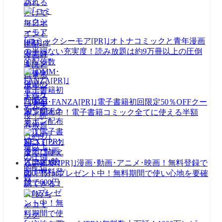
ム！
｢コミックシーモア[PR]｣オトナコミックと青年漫画
の半端ない充実度！読み放題は約9万冊以上の圧倒
的配信数
｢DMM･FANZA[PR]｣電子書籍初回限定50％OFFクー
ポン配布中！電子書籍コミック全てに使える半額
券！
｢U-NEXT[PR]｣漫画･動画･アニメ･映画！無料登録で
600円分ptプレゼント中！無料期間で使い心地を要確
認できる！