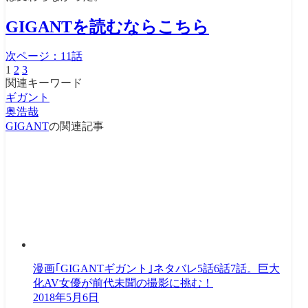
GIGANTを読むならこちら
次ページ：
11話
1
2
3
関連キーワード
ギガント
奥浩哉
GIGANT
の関連記事
漫画｢GIGANTギガント｣ネタバレ5話6話7話。巨大
化AV女優が前代未聞の撮影に挑む！
2018年5月6日