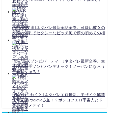
っぷり！
｢彼女の友達｣ネタバレ最新全話全巻。可愛い彼女の
友達は爆乳でセクシーなビッチ風で僕の初めての相
手です
｢ガールズゾンビパーティー｣ネタバレ最新全巻。生
き残れ触手ゾンビパンデミック！ノーパンになろう
とも剣を振る！
｢ゆめねこねくと｣ネタバレエロ最新。モザイク解禁
無修正版はtoloveる並！？ポンコツエロ宇宙人とド
タバタコメディ！