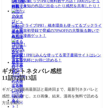
｢めちゃコミック[PR]｣無料数十万話！1000万レビュ
ー数で未知の作品に出会ったり感想を共有したり！
｢ブックライブ[PR]」橋本環奈も使ってるブックライ
ブ！新規初登録で脅威の70%OFFの大盤振る舞いで
お得に漫画ゲット！
｢Renta！[PR]｣みんな使ってる電子書籍サイトはレン
タルで気軽にお得に読める！
ギガントネタバレ感想
11話12話13話
ギガントの漫画最新話と最終回まで、最新刊ネタバレと
感想、あらすじ、エロ画像、結末、漫画を無料で読める
方法を紹介。