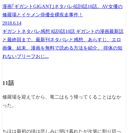
漫画｢ギガントGIGANT｣ネタバレ8話9話10話。AV女優の
修羅場とイケメン俳優全裸疾走事件！
2018.6.14
ギガントネタバレ感想 8話9話10話 ギガントの漫画最新話
と最終回まで、最新刊ネタバレと感想、あらすじ、エロ
画像、結末、漫画を無料で読める方法を紹介。 得体の知
れないブリーフおじ...
11話
修羅場を迎えてから、竜二はもう帰ってくることはなか
った。
ちほは最初の頃は悲しみに明け暮れたが次第に割り切っ