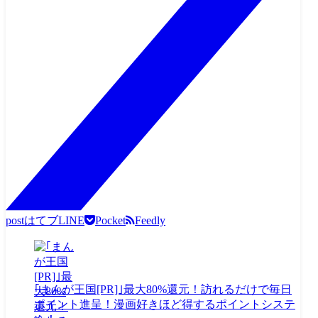
post
はてブ
LINE
Pocket
Feedly
｢まんが王国[PR]｣最大80%還元！訪れるだけで毎日
ポイント進呈！漫画好きほど得するポイントシステ