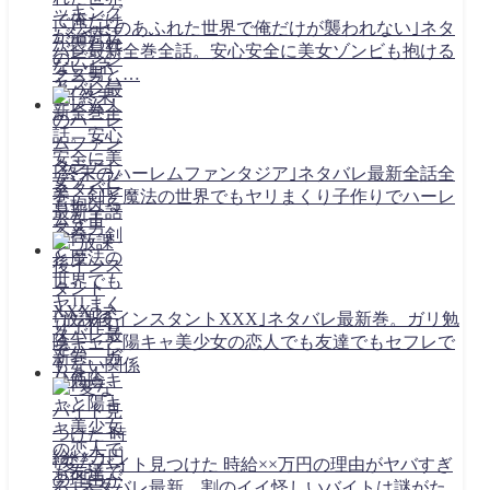
｢ゾンビのあふれた世界で俺だけが襲われない｣ネタ
バレ最新全巻全話。安心安全に美女ゾンビも抱ける
クズ男と…
｢終末のハーレムファンタジア｣ネタバレ最新全話全
巻。剣と魔法の世界でもヤリまくり子作りでハーレ
ムを！
｢放課後インスタントXXX｣ネタバレ最新巻。ガリ勉
陰キャと陽キャ美少女の恋人でも友達でもセフレで
もない関係
｢変なバイト見つけた 時給××万円の理由がヤバすぎ
る｣ネタバレ最新。割のイイ怪しいバイトは謎がた