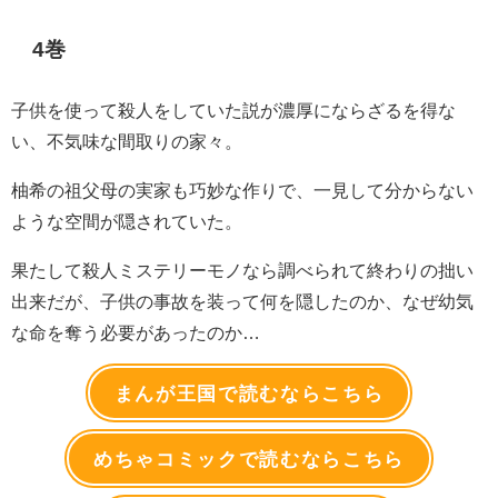
4巻
子供を使って殺人をしていた説が濃厚にならざるを得な
い、不気味な間取りの家々。
柚希の祖父母の実家も巧妙な作りで、一見して分からない
ような空間が隠されていた。
果たして殺人ミステリーモノなら調べられて終わりの拙い
出来だが、子供の事故を装って何を隠したのか、なぜ幼気
な命を奪う必要があったのか…
まんが王国で読むならこちら
めちゃコミックで読むならこちら