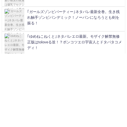
｢ガールズゾンビパーティー｣ネタバレ最新全巻。生き残
れ触手ゾンビパンデミック！ノーパンになろうとも剣を
振る！
｢ゆめねこねくと｣ネタバレエロ最新。モザイク解禁無修
正版はtoloveる並！？ポンコツエロ宇宙人とドタバタコメ
ディ！
カテゴリー
アーカイブ