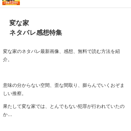
変な家
ネタバレ感想特集
変な家のネタバレ最新画像、感想、無料で読む方法を紹
介。
意味の分からない空間、歪な間取り、膨らんでいくおぞま
しい推察。
果たして変な家では、とんでもない犯罪が行われていたの
か…