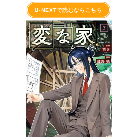
U-NEXTで読むならこちら