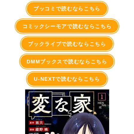
ブッコミで読むならこちら
コミックシーモアで読むならこちら
ブックライブで読むならこちら
DMMブックスで読むならこちら
U-NEXTで読むならこちら