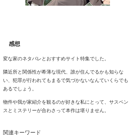
感想
変な家のネタバレとおすすめサイト特集でした。
隣近所と関係性が希薄な現代、誰が住んでるかも知らな
い、犯罪が行われてもまるで気づかないなんていくらでも
あるでしょう。
物件や我が家紹介を観るのが好きな私にとって、サスペン
スとミステリーが合わさって本作は堪りません。
関連キーワード