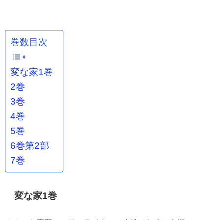
巻数目次
変な家1巻
2巻
3巻
4巻
5巻
6巻第2部
7巻
変な家1巻