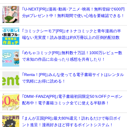
｢U-NEXT[PR]｣漫画･動画･アニメ･映画！無料登録で600円
分ptプレゼント中！無料期間で使い心地を要確認できる！
｢コミックシーモア[PR]｣オトナコミックと青年漫画の半
端ない充実度！読み放題は約9万冊以上の圧倒的配信数
｢めちゃコミック[PR]｣無料数十万話！1000万レビュー数
で未知の作品に出会ったり感想を共有したり！
｢Renta！[PR]｣みんな使ってる電子書籍サイトはレンタル
で気軽にお得に読める！
｢DMM･FANZA[PR]｣電子書籍初回限定50％OFFクーポン
配布中！電子書籍コミック全てに使える半額券！
｢まんが王国[PR]｣最大80%還元！訪れるだけで毎日ポイ
ント進呈！漫画好きほど得するポイントシステム！