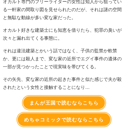
オカルト専門のフリーライターの女性は知人から狙ってい
る一軒家の間取り図を見せられたのだが、それは謎の空間
と無駄な動線が多い変な家だった。
オカルト好きな建築士にも知恵を借りたら、犯罪の臭いが
次々と漏れ出てくる事態に。
それは違法建築とかいう話ではなく、子供の監禁か軟禁
か、更には殺人まで、変な家の近所でエグイ事件の遺体の
一部が見つかったことで現実味を帯びてくる。
その矢先、変な家の近所の起きた事件と似た感じで夫が殺
されたという女性と接触することになり…
まんが王国で読むならこちら
めちゃコミックで読むならこちら