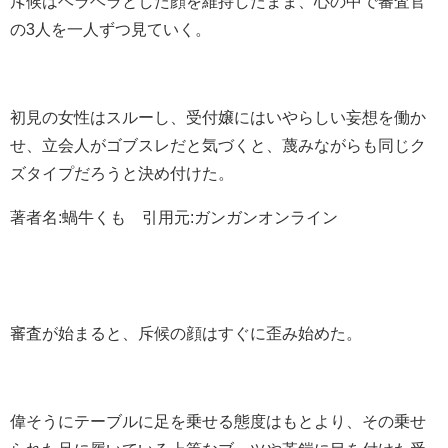
斥候はヘラヘラとした顔を維持したまま、心の中で審査官
の3人を一人ずつ見ていく。
初見の女性はスルーし、受付嬢にはいやらしい妄想を働か
せ、立会人がゴブスレだと気づくと、蔑みながらも同じク
ズタイプだろうと決め付けた。
著者名:蝸牛くも 引用元:ガンガンオンライン
審査が始まると、斥候の顔はすぐに歪み始めた。
偉そうにテーブルに足を乗せる態度はもとより、その乗せ