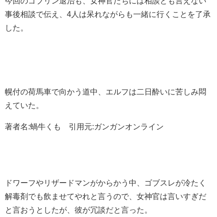
今回のゴブリン退治も、女神官たちには相談とも言えない
事後相談で伝え、4人は呆れながらも一緒に行くことを了承
した。
幌付の荷馬車で向かう道中、エルフは二日酔いに苦しみ悶
えていた。
著者名:蝸牛くも 引用元:ガンガンオンライン
ドワーフやリザードマンがからかう中、ゴブスレが冷たく
解毒剤でも飲ませてやれと言うので、女神官は言いすぎだ
と言おうとしたが、彼が冗談だと言った。