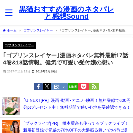
黒猫おすすめ漫画のネタバレ
と感想Sound
ホーム
ゴブリンスレイヤー
｢ゴブリンスレイヤー｣漫画ネタバレ無料最新17
話4巻&18話情報。健気で可愛い受付嬢の想い
ゴブリンスレイヤー
｢ゴブリンスレイヤー｣漫画ネタバレ無料最新17話
4巻&18話情報。健気で可愛い受付嬢の想い
2017年11月12日
2019年9月19日
LINE
2
｢U-NEXT[PR]｣漫画･動画･アニメ･映画！無料登録で600円
分ptプレゼント中！無料期間で使い心地を要確認できる！
｢ブックライブ[PR]」橋本環奈も使ってるブックライブ！
新規初登録で脅威の70%OFFの大盤振る舞いでお得に漫