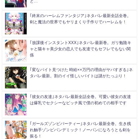
と…
｢終末のハーレムファンタジア｣ネタバレ最新全話全巻。
剣と魔法の世界でもヤリまくり子作りでハーレムを！
｢放課後インスタントXXX｣ネタバレ最新巻。ガリ勉陰キ
ャと陽キャ美少女の恋人でも友達でもセフレでもない関
係
｢変なバイト見つけた 時給××万円の理由がヤバすぎる｣ネ
タバレ最新。割のイイ怪しいバイトは謎がたっぷり！
｢彼女の友達｣ネタバレ最新全話全巻。可愛い彼女の友達
は爆乳でセクシーなビッチ風で僕の初めての相手です
｢ガールズゾンビパーティー｣ネタバレ最新全巻。生き残
れ触手ゾンビパンデミック！ノーパンになろうとも剣を
振る！