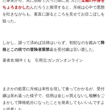
た事実から、先に偵察で入った際に見つけた
宝箱の中身を
ちょろまかした
んだろうと推理すると、斥候は心中で悪態
を吐きながらも、素直に謝るところを見せてお目こぼしを
狙った。
しかし、謝って済めば法律はいらず、初犯なのを鑑みて
降
格とこの街での冒険者業禁止
を受付嬢は言い渡した。
著者名:蝸牛くも 引用元:ガンガンオンライン
まさかの処置に斥候は本性を現して食ってかかるが、受付
嬢は呆れ返った様子で、信用は金じゃ買えないし報酬をご
まかして降格処分になったことを発表してもいいんですよ
と提案した。