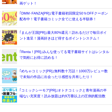
画ゲット！
｢DMM･FANZA[PR]｣電子書籍初回限定50％OFFクーポン
配布中！電子書籍コミック全てに使える半額券！
｢まんが王国[PR]｣最大80%還元！訪れるだけで毎日ポイ
ント進呈！漫画好きほど得するポイントシステム！
｢Renta！[PR]｣みんな使ってる電子書籍サイトはレンタル
で気軽にお得に読める！
｢めちゃコミック[PR]｣無料数十万話！1000万レビュー数
で未知の作品に出会ったり感想を共有したり！
｢コミックシーモア[PR]｣オトナコミックと青年漫画の半
端ない充実度！読み放題は約9万冊以上の圧倒的配信数