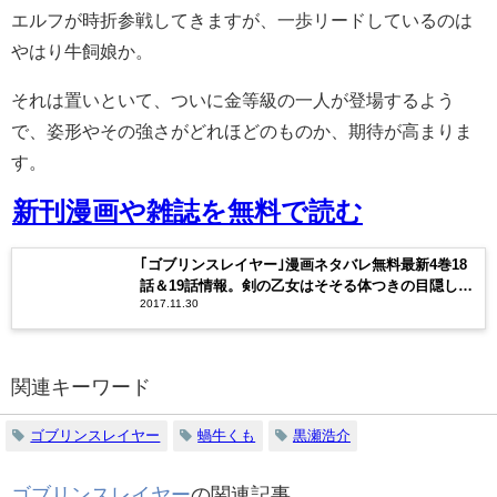
エルフが時折参戦してきますが、一歩リードしているのは
やはり牛飼娘か。
それは置いといて、ついに金等級の一人が登場するよう
で、姿形やその強さがどれほどのものか、期待が高まりま
す。
新刊漫画や雑誌を無料で読む
｢ゴブリンスレイヤー｣漫画ネタバレ無料最新4巻18
話＆19話情報。剣の乙女はそそる体つきの目隠しお
2017.11.30
姉さん！
関連キーワード
ゴブリンスレイヤー
蝸牛くも
黒瀬浩介
ゴブリンスレイヤー
の関連記事