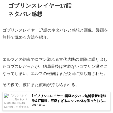
ゴブリンスレイヤー17話
ネタバレ感想
ゴブリンスレイヤー17話のネタバレと感想と画像、漫画を
無料で読める方法を紹介。
エルフとの約束でロマン溢れる古代遺跡の冒険に繰り出し
たゴブスレだったが、結局最後は容赦ないゴブリン退治に
なってしまい、エルフの報酬はまた後日に持ち越された。
その後で、彼にまた依頼が持ち込まれる。
｢ゴブリンスレイヤー｣漫画ネタバレ無料最新16話4
巻&17情報。可愛すぎるエルフの体を張ったおもて
2017.10.19
なし！