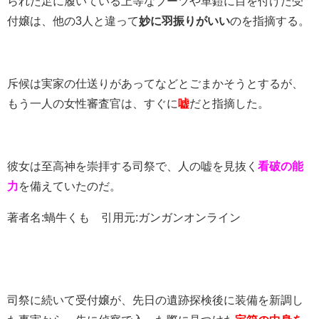
られた足に履いている上等なブーツや革鎧に目を付けた受
付嬢は、他の3人と違って
妙に羽振りがいい
のを指摘する。
斥候は実家の仕送りがあってなどとごまかそうとするが、
もう一人の女性審査官は、すぐに
嘘
だと指摘した。
彼女は至高神を崇拝する司祭で、人の嘘を見抜く
看破の能
力
を備えていたのだ。
著者名:蝸牛くも 引用元:ガンガンオンライン
司祭に続いて受付嬢が、先日の遺跡探検後に装備を新調し