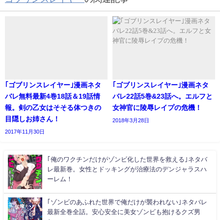
｢ゴブリンスレイヤー｣漫画ネタ
｢ゴブリンスレイヤー｣漫画ネタ
バレ無料最新4巻18話＆19話情
バレ22話5巻&23話へ。エルフと
報。剣の乙女はそそる体つきの
女神官に陵辱レイプの危機！
目隠しお姉さん！
2018年3月28日
2017年11月30日
｢俺のワクチンだけがゾンビ化した世界を救える｣ネタバ
レ最新巻。女性とドッキングが治療法のデンジャラスハ
ーレム！
｢ゾンビのあふれた世界で俺だけが襲われない｣ネタバレ
最新全巻全話。安心安全に美女ゾンビも抱けるクズ男