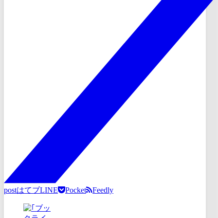
post
はてブ
LINE
Pocket
Feedly