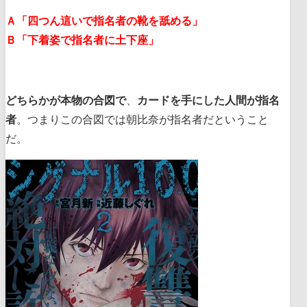
Ａ「四つん這いで指名者の靴を舐める」
Ｂ「下着姿で指名者に土下座」
どちらかが本物の合図で
、
カードを手にした人間が指名
者
。つまりこの合図では朝比奈が指名者だということ
だ。