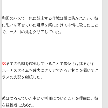
和田のバスで一気に始末する作戦は榊に防がれたが、彼
に思いを寄せていた
君津
を罠にかけて非情に殺したこと
で、一人目の死をクリアしていた。
33
までの合図を確認していることで優位さは揺るがず、
ボーナスタイムを確実にクリアできると甘言を囁いてク
ラスの支配を継続した。
彼はつるんでいた中島が榊側についたことを理由に、彼
を犠牲者に決めた。