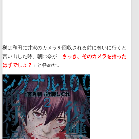
榊は和田に井沢のカメラを回収される前に奪いに行くと
言い出した時、朝比奈が「
さっき、そのカメラを拾った
はずでしょ？
」と咎めた。