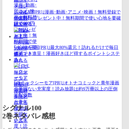
｢U-NEXT[PR]｣漫画･動画･アニメ･映画！無料登録で
600円分ptプレゼント中！無料期間で使い心地を要確
認できる！
｢まんが王国[PR]｣最大80%還元！訪れるだけで毎日
ポイント進呈！漫画好きほど得するポイントシステ
ム！
｢コミックシーモア[PR]｣オトナコミックと青年漫画
の半端ない充実度！読み放題は約9万冊以上の圧倒
的配信数
シグナル100
2巻ネタバレ感想