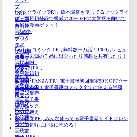
｢ブックライブ[PR]」橋本環奈も使ってるブックライ
ブ！新規初登録で脅威の70%OFFの大盤振る舞いで
お得に漫画ゲット！
｢めちゃコミック[PR]｣無料数十万話！1000万レビュ
ー数で未知の作品に出会ったり感想を共有したり！
｢DMM･FANZA[PR]｣電子書籍初回限定50％OFFクー
ポン配布中！電子書籍コミック全てに使える半額
券！
｢Renta！[PR]｣みんな使ってる電子書籍サイトはレン
タルで気軽にお得に読める！