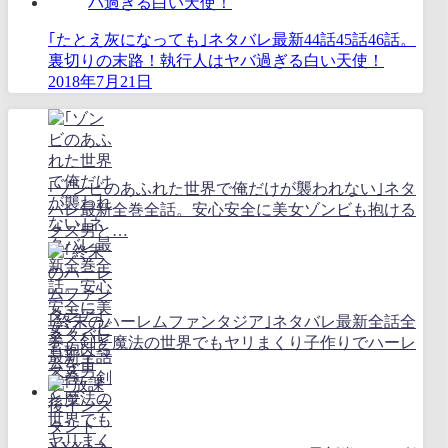
｢たとえ灰になっても｣ネタバレ最新44話45話46話。
裏切りの末路！執行人はヤバ過ぎる白い天使！
2018年7月21日
｢ゾンビのあふれた世界で俺だけが襲われない｣ネタ
バレ最新全巻全話。安心安全に美女ゾンビも抱ける
クズ男と…
｢終末のハーレムファンタジア｣ネタバレ最新全話全
巻。剣と魔法の世界でもヤリまくり子作りでハーレ
ムを！