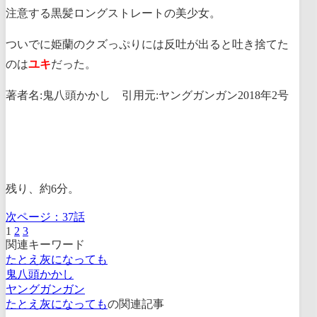
注意する黒髪ロングストレートの美少女。
ついでに姫蘭のクズっぷりには反吐が出ると吐き捨てた
のは
ユキ
だった。
著者名:鬼八頭かかし 引用元:ヤングガンガン2018年2号
残り、約6分。
次ページ：
37話
1
2
3
関連キーワード
たとえ灰になっても
鬼八頭かかし
ヤングガンガン
たとえ灰になっても
の関連記事