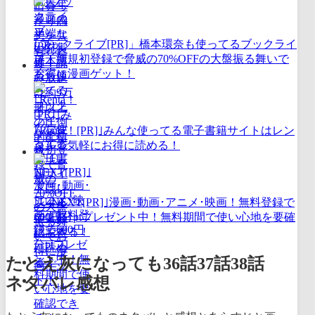
｢ブックライブ[PR]」橋本環奈も使ってるブックライ
ブ！新規初登録で脅威の70%OFFの大盤振る舞いで
お得に漫画ゲット！
｢Renta！[PR]｣みんな使ってる電子書籍サイトはレン
タルで気軽にお得に読める！
｢U-NEXT[PR]｣漫画･動画･アニメ･映画！無料登録で
600円分ptプレゼント中！無料期間で使い心地を要確
認できる！
たとえ灰になっても36話37話38話
ネタバレ感想