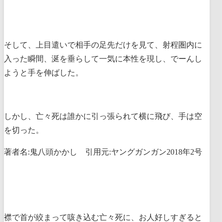
そして、上目遣いで相手の足先だけを見て、射程圏内に
入った瞬間、涎を垂らして一気に本性を現し、でーんし
ようと手を伸ばした。
しかし、亡々死は誰かに引っ張られて横に飛び、手は空
を切った。
著者名:鬼八頭かかし 引用元:ヤングガンガン2018年2号
襟で首が絞まって咳き込む亡々死に、お人好しすぎると