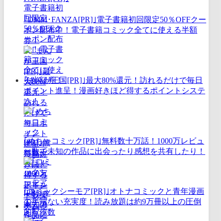
｢DMM･FANZA[PR]｣電子書籍初回限定50％OFFクー
ポン配布中！電子書籍コミック全てに使える半額
券！
｢まんが王国[PR]｣最大80%還元！訪れるだけで毎日
ポイント進呈！漫画好きほど得するポイントシステ
ム！
｢めちゃコミック[PR]｣無料数十万話！1000万レビュ
ー数で未知の作品に出会ったり感想を共有したり！
｢コミックシーモア[PR]｣オトナコミックと青年漫画
の半端ない充実度！読み放題は約9万冊以上の圧倒
的配信数