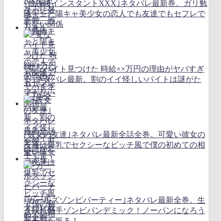
｢放課後インスタントXXX｣ネタバレ最新巻。ガリ勉
陰キャと陽キャ美少女の恋人でも友達でもセフレで
もない関係
｢変なバイト見つけた 時給××万円の理由がヤバすぎ
る｣ネタバレ最新。割のイイ怪しいバイトは謎がた
っぷり！
｢彼女の友達｣ネタバレ最新全話全巻。可愛い彼女の
友達は爆乳でセクシーなビッチ風で僕の初めての相
手です
｢ガールズゾンビパーティー｣ネタバレ最新全巻。生
き残れ触手ゾンビパンデミック！ノーパンになろう
とも剣を振る！