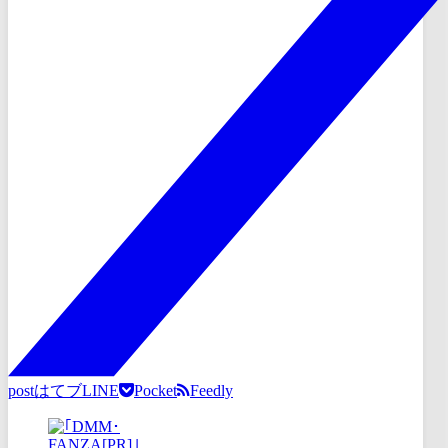
post
はてブ
LINE
Pocket
Feedly