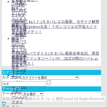
｢ゆめねこねくと｣ネタバレエロ最新。モザイク解禁
無修正版はtoloveる並！？ポンコツエロ宇宙人とド
タバタコメディ！
｢パラレルパラダイス｣ネタバレ最新全巻全話。異世
界SEXYファンタジー！いや、ほぼ18禁のハーレム
パラダイス！
カテゴリー
カテゴリー
アーカイブ
アーカイブ
黒猫おすすめ漫画のネタバレと感想Sound All Rights Reserved.