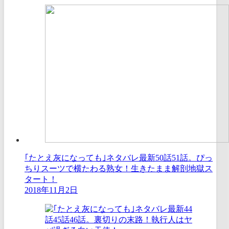
｢たとえ灰になっても｣ネタバレ最新50話51話。ぴっ
ちりスーツで横たわる熟女！生きたまま解剖地獄ス
タート！
2018年11月2日