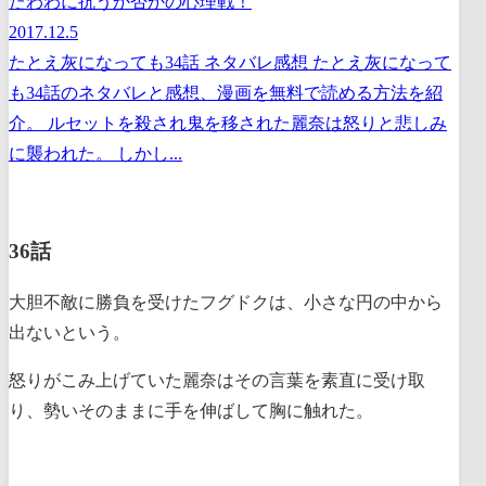
たわわに抗うか否かの心理戦！
2017.12.5
たとえ灰になっても34話 ネタバレ感想 たとえ灰になって
も34話のネタバレと感想、漫画を無料で読める方法を紹
介。 ルセットを殺され鬼を移された麗奈は怒りと悲しみ
に襲われた。 しかし...
36話
大胆不敵に勝負を受けたフグドクは、小さな円の中から
出ないという。
怒りがこみ上げていた麗奈はその言葉を素直に受け取
り、勢いそのままに手を伸ばして胸に触れた。