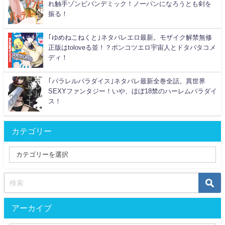
れ触手ゾンビパンデミック！ノーパンになろうとも剣を
振る！
｢ゆめねこねくと｣ネタバレエロ最新。モザイク解禁無修
正版はtoloveる並！？ポンコツエロ宇宙人とドタバタコメ
ディ！
｢パラレルパラダイス｣ネタバレ最新全巻全話。異世界
SEXYファンタジー！いや、ほぼ18禁のハーレムパラダイ
ス！
カテゴリー
アーカイブ