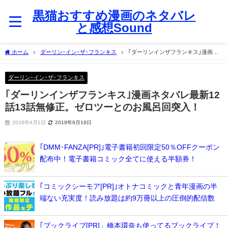
黒猫おすすめ漫画のネタバレ
と感想Sound
ホーム
ダーリン･イン･ザ･フランキス
｢ダーリンインザフランキス｣漫画ネ
タバレ最新12話13話無修正。ゼロツーとのお風呂回突入！
ダーリン･イン･ザ･フランキス
｢ダーリンインザフランキス｣漫画ネタバレ最新12
話13話無修正。ゼロツーとのお風呂回突入！
2018年4月1日
2019年9月19日
｢DMM･FANZA[PR]｣電子書籍初回限定50％OFFクーポン
配布中！電子書籍コミック全てに使える半額券！
｢コミックシーモア[PR]｣オトナコミックと青年漫画の半
端ない充実度！読み放題は約9万冊以上の圧倒的配信数
｢ブックライブ[PR]」橋本環奈も使ってるブックライブ！