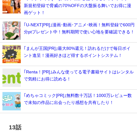
新規初登録で脅威の70%OFFの大盤振る舞いでお得に漫
画ゲット！
｢U-NEXT[PR]｣漫画･動画･アニメ･映画！無料登録で600円
分ptプレゼント中！無料期間で使い心地を要確認できる！
｢まんが王国[PR]｣最大80%還元！訪れるだけで毎日ポイ
ント進呈！漫画好きほど得するポイントシステム！
｢Renta！[PR]｣みんな使ってる電子書籍サイトはレンタル
で気軽にお得に読める！
｢めちゃコミック[PR]｣無料数十万話！1000万レビュー数
で未知の作品に出会ったり感想を共有したり！
13話