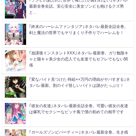
｢ゾンビのあふれた世界で俺だけが襲われない｣ネタバレ
最新全巻全話。安心安全に美女ゾンビも抱けるクズ男
と…
｢終末のハーレムファンタジア｣ネタバレ最新全話全巻。
剣と魔法の世界でもヤリまくり子作りでハーレムを！
｢放課後インスタントXXX｣ネタバレ最新巻。ガリ勉陰キ
ャと陽キャ美少女の恋人でも友達でもセフレでもない関
係
｢変なバイト見つけた 時給××万円の理由がヤバすぎる｣ネ
タバレ最新。割のイイ怪しいバイトは謎がたっぷり！
｢彼女の友達｣ネタバレ最新全話全巻。可愛い彼女の友達
は爆乳でセクシーなビッチ風で僕の初めての相手です
｢ガールズゾンビパーティー｣ネタバレ最新全巻。生き残