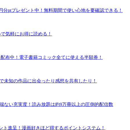
で600円分ptプレゼント中！無料期間で使い心地を要確認できる！
タルで気軽にお得に読める！
クーポン配布中！電子書籍コミック全てに使える半額券！
ュー数で未知の作品に出会ったり感想を共有したり！
の半端ない充実度！読み放題は約9万冊以上の圧倒的配信数
ポイント進呈！漫画好きほど得するポイントシステム！