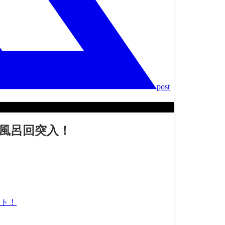
post
お風呂回突入！
ット！