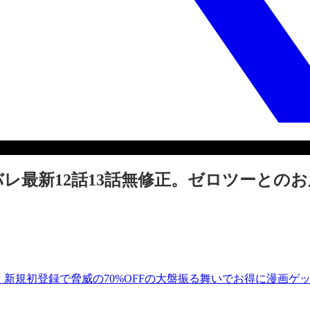
レ最新12話13話無修正。ゼロツーとの
！新規初登録で脅威の70%OFFの大盤振る舞いでお得に漫画ゲ