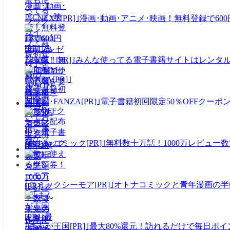
｢U-NEXT[PR]｣漫画･動画･アニメ･映画！無料登録
｢Renta！[PR]｣みんな使ってる電子書籍サイトはレン
｢DMM･FANZA[PR]｣電子書籍初回限定50％OFF
｢めちゃコミック[PR]｣無料数十万話！1000万レビ
｢コミックシーモア[PR]｣オトナコミックと青年漫画
｢まんが王国[PR]｣最大80%還元！訪れるだけで毎日