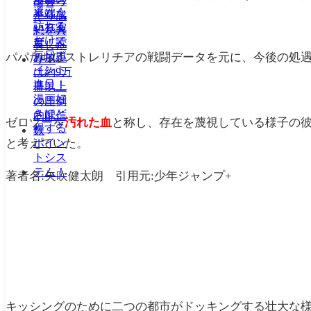
パパたちはストレリチアの戦闘データを元に、今後の処
ゼロツーを
汚れた血
と称し、存在を蔑視している様子の
と考えていた。
著者名:矢吹健太朗 引用元:少年ジャンプ+
キッシングのために二つの都市がドッキングする壮大な